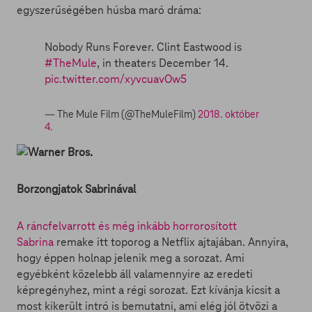
egyszerűségében húsba maró dráma:
Nobody Runs Forever. Clint Eastwood is
#TheMule
, in theaters December 14.
pic.twitter.com/xyvcuavOw5
— The Mule Film (@TheMuleFilm)
2018. október
4.
Borzongjatok Sabrinával
A ráncfelvarrott és még inkább horrorosított
Sabrina
remake itt toporog a Netflix ajtajában. Annyira,
hogy éppen holnap jelenik meg a sorozat. Ami
egyébként közelebb áll valamennyire az eredeti
képregényhez, mint a régi sorozat. Ezt kívánja kicsit a
most kikerült intró is bemutatni, ami elég jól ötvözi a