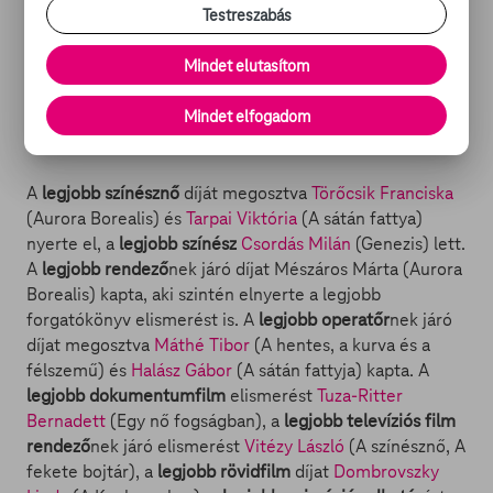
Nemzeti Filmalap az MTI-vel szerdán. A közlemény
Testreszabás
szerint az október 18-tól november 1-jéig tartó fesztivál
idei programját a női filmkészítőknek, rendezőknek és
Mindet elutasítom
színésznőknek szentelték. A programban 12 játékfilm,
valamint dokumentumfilmek, rövidfilmek, televíziós
Mindet elfogadom
alkotások, animációs és diákfilmek is szerepelnek.
A
legjobb színésznő
díját megosztva
Törőcsik Franciska
(Aurora Borealis) és
Tarpai Viktória
(A sátán fattya)
nyerte el, a
legjobb színész
Csordás Milán
(Genezis) lett.
A
legjobb rendező
nek járó díjat Mészáros Márta (Aurora
Borealis) kapta, aki szintén elnyerte a legjobb
forgatókönyv elismerést is. A
legjobb operatőr
nek járó
díjat megosztva
Máthé Tibor
(A hentes, a kurva és a
félszemű) és
Halász Gábor
(A sátán fattyja) kapta. A
legjobb dokumentumfilm
elismerést
Tuza-Ritter
Bernadett
(Egy nő fogságban), a
legjobb televíziós film
rendező
nek járó elismerést
Vitézy László
(A színésznő, A
fekete bojtár), a
legjobb rövidfilm
díjat
Dombrovszky