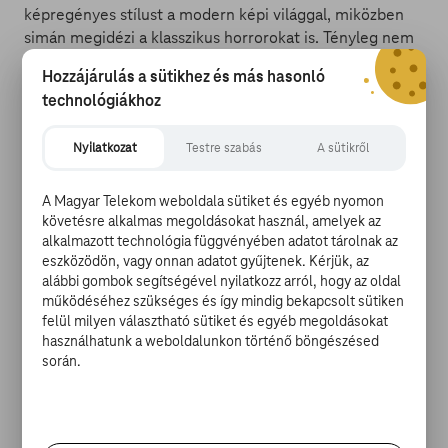
képregényes stílust a modern képi világgal, miközben
simán megidézi a klasszikus horrorokat is. Tényleg nem
vártunk a Sabrinától ilyen minőségi megjelenést, de ha
Hozzájárulás a sütikhez és más hasonló
már így alakult, akkor el is kezdett minket érdekelni a
technológiákhoz
dolog.
Nyilatkozat
Testre szabás
A sütikről
the beginning of something wicked.
pic.twitter.com/PkaJCdisFm
A Magyar Telekom weboldala sütiket és egyéb nyomon
követésre alkalmas megoldásokat használ, amelyek az
— Chilling Adventures of Sabrina (@sabrinanetflix)
alkalmazott technológia függvényében adatot tárolnak az
2018. október 24.
eszközödön, vagy onnan adatot gyűjtenek. Kérjük, az
alábbi gombok segítségével nyilatkozz arról, hogy az oldal
Kiosztották a 18. Los Angeles-i Magyar Filmfesztivál
működéséhez szükséges és így mindig bekapcsolt sütiken
díjait
felül milyen választható sütiket és egyéb megoldásokat
használhatunk a weboldalunkon történő böngészésed
során.
Kiosztották a 18. Los Angeles-i Magyar Filmfesztivál
díjait kedd este a kalifornai nagyvárosban. A kéthetes
seregszemle
életműdíját
Mészáros Márta
Kossuth-díjas
rendező, forgatókönyvíró nyerte el - közölte a Magyar