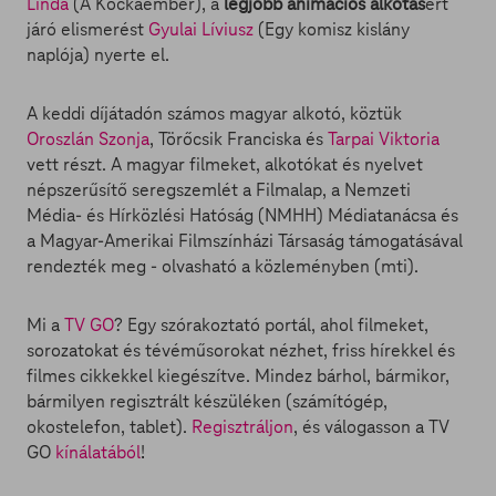
Linda
(A Kockaember), a
legjobb animációs alkotás
ért
járó elismerést
Gyulai Líviusz
(Egy komisz kislány
naplója) nyerte el.
A keddi díjátadón számos magyar alkotó, köztük
Oroszlán Szonja
, Törőcsik Franciska és
Tarpai Viktoria
vett részt. A magyar filmeket, alkotókat és nyelvet
népszerűsítő seregszemlét a Filmalap, a Nemzeti
Média- és Hírközlési Hatóság (NMHH) Médiatanácsa és
a Magyar-Amerikai Filmszínházi Társaság támogatásával
rendezték meg - olvasható a közleményben (mti).
Mi a
TV GO
? Egy szórakoztató portál, ahol filmeket,
sorozatokat és tévéműsorokat nézhet, friss hírekkel és
filmes cikkekkel kiegészítve. Mindez bárhol, bármikor,
bármilyen regisztrált készüléken (számítógép,
okostelefon, tablet).
Regisztráljon
, és válogasson a TV
GO
kínálatából
!