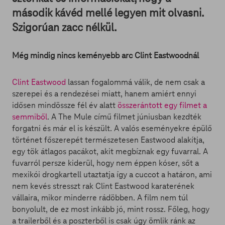
második kávéd mellé legyen mit olvasni.
Szigorúan zacc nélkül.
Még mindig nincs keményebb arc Clint Eastwoodnál
Clint Eastwood
lassan fogalommá válik, de nem csak a
szerepei és a rendezései miatt, hanem amiért ennyi
idősen mindössze fél év alatt
összerántott egy filmet a
semmiből
. A The Mule című filmet júniusban kezdték
forgatni és már el is készült. A valós eseményekre épülő
történet főszerepét természetesen Eastwood alakítja,
egy tök átlagos pacákot, akit megbíznak egy fuvarral. A
fuvarról persze kiderül, hogy nem éppen kóser, sőt a
mexikói drogkartell utaztatja így a cuccot a határon, ami
nem kevés stresszt rak Clint Eastwood karaterének
vállaira, mikor minderre rádöbben. A film nem túl
bonyolult, de ez most inkább jó, mint rossz. Főleg, hogy
a trailerből és a poszterből is csak úgy ömlik ránk az