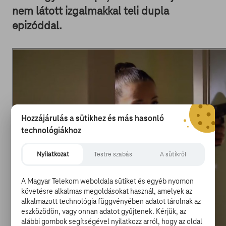
nem látott izgalmakkal teli dupla
epizóddal.
Hozzájárulás a sütikhez és más hasonló
technológiákhoz
Nyilatkozat
Testre szabás
A sütikről
A 20 éves jubileumi dupla epizód alkalmával az egész
ház az ünnepségre készül, az események azonban nem
A Magyar Telekom weboldala sütiket és egyéb nyomon
követésre alkalmas megoldásokat használ, amelyek az
várt, tragikus fordulatot vesznek. A sorozat 20 éves
alkalmazott technológia függvényében adatot tárolnak az
története alatt soha nem látott izgalmak várják a
eszközödön, vagy onnan adatot gyűjtenek. Kérjük, az
nézőket október 26-án, pénteken 20:20-tól az RTL
alábbi gombok segítségével nyilatkozz arról, hogy az oldal