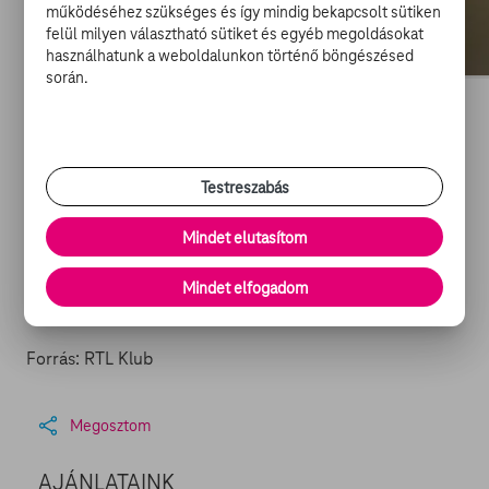
Klubon!
működéséhez szükséges és így mindig bekapcsolt sütiken
felül milyen választható sütiket és egyéb megoldásokat
használhatunk a weboldalunkon történő böngészésed
során.
A szülinap alkalmából a Barátok közt első 20 része
megtekinthető az RTL Most!-on.
Mi a
TV GO
? Egy szórakoztató portál, ahol filmeket,
Testreszabás
sorozatokat és tévéműsorokat nézhet, friss hírekkel és
filmes cikkekkel kiegészítve. Mindez bárhol, bármikor,
Mindet elutasítom
bármilyen regisztrált készüléken (számítógép,
okostelefon, tablet).
Regisztráljon
, és válogasson a TV
Mindet elfogadom
GO
kínálatából
!
Forrás: RTL Klub
Megosztom
AJÁNLATAINK