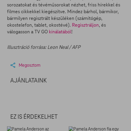
sorozatokat és tévéműsorokat nézhet, friss hírekkel és
filmes cikkekkel kiegészítve. Mindez bárhol, bármikor,
bármilyen regisztrált készüléken (számítógép,
okostelefon, tablet, okostévé).
Regisztráljon
, és
válogasson a TV GO
kínálatából
!
Illusztráció forrása: Leon Neal / AFP
Megosztom
AJÁNLATAINK
EZ IS ÉRDEKELHET