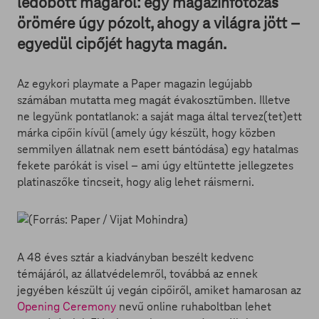
ledobott magáról: egy magazinfotózás
örömére úgy pózolt, ahogy a világra jött –
egyedül cipőjét hagyta magán.
Az egykori playmate a Paper magazin legújabb
számában mutatta meg magát évakosztümben. Illetve
ne legyünk pontatlanok: a saját maga által tervez(tet)ett
márka cipőin kívül (amely úgy készült, hogy közben
semmilyen állatnak nem esett bántódása) egy hatalmas
fekete parókát is visel – ami úgy eltüntette jellegzetes
platinaszőke tincseit, hogy alig lehet ráismerni.
A 48 éves sztár a kiadványban beszélt kedvenc
témájáról, az állatvédelemről, továbbá az ennek
jegyében készült új vegán cipőiről, amiket hamarosan az
Opening Ceremony
nevű online ruhaboltban lehet