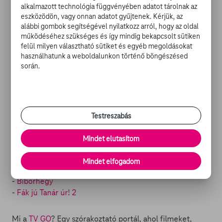
alkalmazott technológia függvényében adatot tárolnak az
„A fiaim elfogadásán, tiszteletén és szeretetén kívül
eszközödön, vagy onnan adatot gyűjtenek. Kérjük, az
nincs is másra szükségem. Ráadásul most még egy
alábbi gombok segítségével nyilatkozz arról, hogy az oldal
olyan férfi is van az életemben, akivel jobban megértjük
működéséhez szükséges és így mindig bekapcsolt sütiken
egymást, mint bárki mással korábban. Mindenem
felül milyen választható sütiket és egyéb megoldásokat
megvan! –
használhatunk a weboldalunkon történő böngészésed
lelkendezett
Anderson.
során.
Testreszabás
ÚJDONSÁGOK A TV GO-N:
Mindet elutasítom
-
Szerelem (feliratos)
Mindet elfogadom
-
Az utolsó boszorkányvadász
-
Bíborhegy
-
Fák jú Tanár úr! 2
Mi a
TV GO
? Egy szórakoztató portál, ahol filmeket,