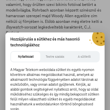
valamint, hogy őrülten szexi bikinis fotóival betört a
modellvilágba. Rohrbach azonban képzett színésznő és
hamarosan szerepel majd Woody Allen egyelőre cím
nélküli új filmjében is. Előbb azonban még életre kelti a
Baywatch
-sorozat legkedveltebb karakterét, C.J.
Parkert.
Hozzájárulás a sütikhez és más hasonló
technológiákhoz
Nyilatkozat
Testre szabás
A sütikről
Johnson legfrissebb fotója alapján nem is lesz ezzel
semmi probléma. Az eredetinél is dögösebb fürdőruha
úgy áll a színésznőn, mintha ráöntötték volna, az alakja
A Magyar Telekom weboldala sütiket és egyéb nyomon
követésre alkalmas megoldásokat használ, amelyek az
pedig egyszerűen hibátlan. Rochrbach befeszített
alkalmazott technológia függvényében adatot tárolnak az
izmokkal pózol Johnson, azaz az új, kigyúrt Mitch
eszközödön, vagy onnan adatot gyűjtenek. Kérjük, az
Buchannon mellett, a rajongók pedig kezdhetnek
alábbi gombok segítségével nyilatkozz arról, hogy az oldal
hozzászokni a David Hasselhoff, Pamela Anderson páros
működéséhez szükséges és így mindig bekapcsolt sütiken
mellőzéséhez. A sztori szerint Mitch és szexi életmentő
felül milyen választható sütiket és egyéb megoldásokat
csapata egy olajmágnással veszi fel a harcot, aki orvul a
használhatunk a weboldalunkon történő böngészésed
során.
főszereplők által felvigyázott strand elpusztításán