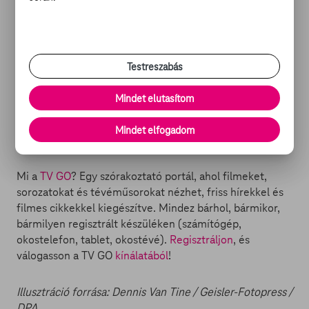
ügyködik.
DWAYNE JOHNSON FILMJEI A TV
Testreszabás
GO-N:
Mindet elutasítom
-
Csapda
-
Gyerekjáték
Mindet elfogadom
-
Zsenikém - Az ügynök haláli
Mi a
TV GO
? Egy szórakoztató portál, ahol filmeket,
sorozatokat és tévéműsorokat nézhet, friss hírekkel és
filmes cikkekkel kiegészítve. Mindez bárhol, bármikor,
bármilyen regisztrált készüléken (számítógép,
okostelefon, tablet, okostévé).
Regisztráljon
, és
válogasson a TV GO
kínálatából
!
Illusztráció forrása: Dennis Van Tine / Geisler-Fotopress /
DPA