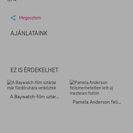
Megosztom
AJÁNLATAINK
EZ IS ÉRDEKELHET
A Baywatch-film sztárjai már fürdőruhára vetkőztek
Pamela Anderson felismerhetetlen lett új meztelen fotóin