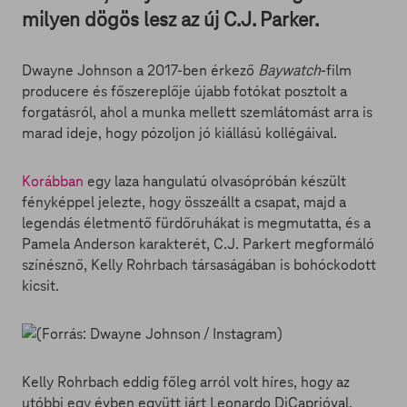
milyen dögös lesz az új C.J. Parker.
Dwayne Johnson a 2017-ben érkező
Baywatch
-film
producere és főszereplője újabb fotókat posztolt a
forgatásról, ahol a munka mellett szemlátomást arra is
marad ideje, hogy pózoljon jó kiállású kollégáival.
Korábban
egy laza hangulatú olvasópróbán készült
fényképpel jelezte, hogy összeállt a csapat, majd a
legendás életmentő fürdőruhákat is megmutatta, és a
Pamela Anderson karakterét, C.J. Parkert megformáló
színésznő, Kelly Rohrbach társaságában is bohóckodott
kicsit.
Kelly Rohrbach eddig főleg arról volt híres, hogy az
utóbbi egy évben együtt járt Leonardo DiCaprióval,