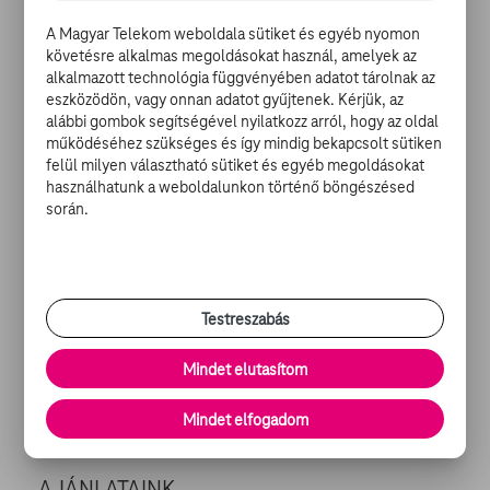
zsűrijében és a Miss America szépségverseny zsűrijében
A Magyar Telekom weboldala sütiket és egyéb nyomon
szerzett tapasztalatait osztotta meg. 2000-ben
követésre alkalmas megoldásokat használ, amelyek az
publikált, Mit is hazudtam? című kötetében pedig a
alkalmazott technológia függvényében adatot tárolnak az
showbiznisz őszinte kritikáját fogalmazta meg.
eszközödön, vagy onnan adatot gyűjtenek. Kérjük, az
alábbi gombok segítségével nyilatkozz arról, hogy az oldal
működéséhez szükséges és így mindig bekapcsolt sütiken
Mi a
TV GO
? Egy szórakoztató portál, ahol filmeket,
felül milyen választható sütiket és egyéb megoldásokat
sorozatokat és tévéműsorokat nézhet, friss hírekkel és
használhatunk a weboldalunkon történő böngészésed
filmes cikkekkel kiegészítve. Mindez bárhol, bármikor,
során.
bármilyen regisztrált készüléken (számítógép,
okostelefon, tablet, okostévé).
Regisztráljon
, és
válogasson a TV GO
kínálatából
!
Testreszabás
Forrás: MTI Foto: Europress / Roger Kisby - Getty
images
Mindet elutasítom
Mindet elfogadom
Megosztom
AJÁNLATAINK