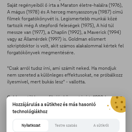
Saját regényeiből ő írta a Maraton életre-halálra (1976),
A mágus (1978) és A herceg menyasszonya (1987) című
filmek forgatókönyvét is. Legismertebb munkái közé
tartozik még A stepfordi feleségek (1975), A híd túl
messze van (1977), a Chaplin (1992), a Maverick (1994)
vagy az Államérdek (1997) is. Goldman elismert
szkriptdoktor is volt, akit számos alakalommal kértek fel
forgatókönyvek megmentésére.
"Csak arról tudsz írni, ami számít neked. Ha mondjuk
nem szereted a különleges effektusokat, ne próbálkozz
ilyesmivel, mert bukás lesz" - vallotta.
Goldman több nem fikciós könyvet is írt. 1982-ben
megjelent Adventures in the Screen Trade című
Hozzájárulás a sütikhez és más hasonló
memoárjában szereplő híres mondása, amely szerint
technológiákhoz
"senki sem tud semmit" a filmbizniszről, szállóigévé vált
a filmiparban. 1990-ben kiadott, Hype and Glory című
Nyilatkozat
Testre szabás
A sütikről
kritikus hangú könyvében a cannes-i filmfesztivál