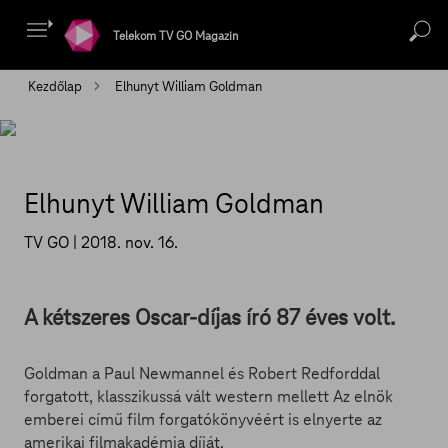
Telekom TV GO Magazin
Kezdőlap
Elhunyt William Goldman
Elhunyt William Goldman
TV GO |
2018. nov. 16.
A kétszeres Oscar-díjas író 87 éves volt.
Goldman a Paul Newmannel és Robert Redforddal
forgatott, klasszikussá vált western mellett Az elnök
emberei című film forgatókönyvéért is elnyerte az
amerikai filmakadémia díját.