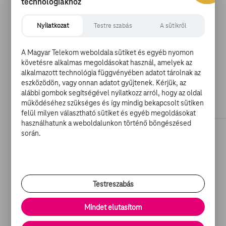
technológiákhoz
Nyilatkozat
Testre szabás
A sütikről
A Magyar Telekom weboldala sütiket és egyéb nyomon
követésre alkalmas megoldásokat használ, amelyek az
alkalmazott technológia függvényében adatot tárolnak az
eszközödön, vagy onnan adatot gyűjtenek. Kérjük, az
alábbi gombok segítségével nyilatkozz arról, hogy az oldal
működéséhez szükséges és így mindig bekapcsolt sütiken
felül milyen választható sütiket és egyéb megoldásokat
használhatunk a weboldalunkon történő böngészésed
során.
Rose, aki mindig is komikus szeretett volna lenni,
remekül elmókázik a sorozatban, amelynek egyik
epizódjában például azt mutatják meg, hogyan lehet a
Testreszabás
világvége után maradt szemétből kisminkelni magunkat,
de a csajos műsorokat parodizáló előadásnál jobban
Mindet elutasítom
szemet szúrt mindenkinek, hogy a fiatal Kennedy-lány
mennyire hasonlít híres nagymamájára.