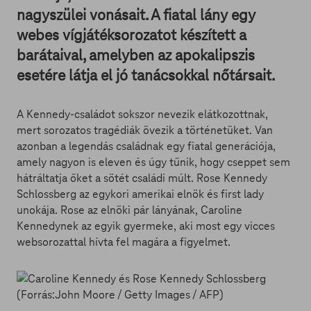
nagyszülei vonásait. A fiatal lány egy
webes vígjátéksorozatot készített a
barátaival, amelyben az apokalipszis
esetére látja el jó tanácsokkal nőtársait.
A Kennedy-családot sokszor nevezik elátkozottnak,
mert sorozatos tragédiák övezik a történetüket. Van
azonban a legendás családnak egy fiatal generációja,
amely nagyon is eleven és úgy tűnik, hogy cseppet sem
hátráltatja őket a sötét családi múlt. Rose Kennedy
Schlossberg az egykori amerikai elnök és first lady
unokája. Rose az elnöki pár lányának, Caroline
Kennedynek az egyik gyermeke, aki most egy vicces
websorozattal hívta fel magára a figyelmet.