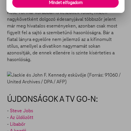
Mindet elfogadom
Rose-ról már korábban is készültek fotók, hiszen
nagykövetként dolgozó édesanyjával többször jelent
már meg hivatalos eseményeken, azonban csak most
figyelt fel a sajtó a szembetűnő hasonlóságra. Bár a
fiatal lányra egyelőre nem jellemző az a kifinomult
stílus, amellyel a divatikon nagymamát sokan
azonosítják, de ennek ellenére is szinte kísérteties a
hasonlóság.
ÚJDONSÁGOK A TV GO-N:
-
Steve Jobs
-
Az üldözött
-
Libabőr
-
A kezdő