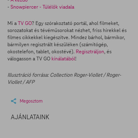
-
Snowpiercer - Túlélők viadala
Mi a
TV GO
? Egy szórakoztató portál, ahol filmeket,
sorozatokat és tévéműsorokat nézhet, friss hírekkel és
filmes cikkekkel kiegészítve. Mindez bárhol, bármikor,
bármilyen regisztrált készüléken (számítógép,
okostelefon, tablet, okostévé).
Regisztráljon
, és
válogasson a TV GO
kínálatából
!
Illusztráció forrása: Collection Roger-Viollet / Roger-
Viollet / AFP
Megosztom
AJÁNLATAINK