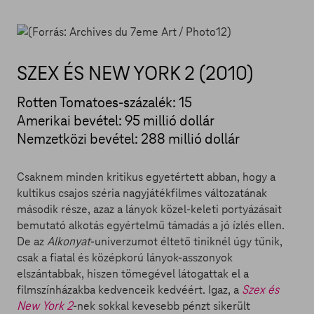
SZEX ÉS NEW YORK 2 (2010)
Rotten Tomatoes-százalék: 15
Amerikai bevétel: 95 millió dollár
Nemzetközi bevétel: 288 millió dollár
Csaknem minden kritikus egyetértett abban, hogy a
kultikus csajos széria nagyjátékfilmes változatának
második része, azaz a lányok közel-keleti portyázásait
bemutató alkotás egyértelmű támadás a jó ízlés ellen.
De az
Alkonyat
-univerzumot éltető tiniknél úgy tűnik,
csak a fiatal és középkorú lányok-asszonyok
elszántabbak, hiszen tömegével látogattak el a
filmszínházakba kedvenceik kedvéért. Igaz, a
Szex és
New York 2
-nek sokkal kevesebb pénzt sikerült