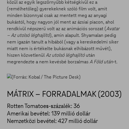
közül az egyik legszörnyűbb kétségkívül ez a
(remélhetőleg) gyerekeknek szóló film volt, amit
minden bizonnyal csak az mentett meg az anyagi
bukástól, hogy nagyon jól ment az ázsiai piacon, ahol
rendkívül népszerű volt az az animációs sorozat (
Avatar
– Az utolsó léghajlító
), amin alapult. Shyamalan pedig
nem igazán tanult a hibából (vagy a kereskedelmi siker
miatt nem is értékelte bukásnak elhibázott művét),
hiszen közvetlenül
Az utolsó léghajlító
után
megrendezte a nem kevésbé borzalmas
A Föld után
-t.
MÁTRIX – FORRADALMAK (2003)
Rotten Tomatoes-százalék: 36
Amerikai bevétel: 139 millió dollár
Nemzetközi bevétel: 427 millió dollár