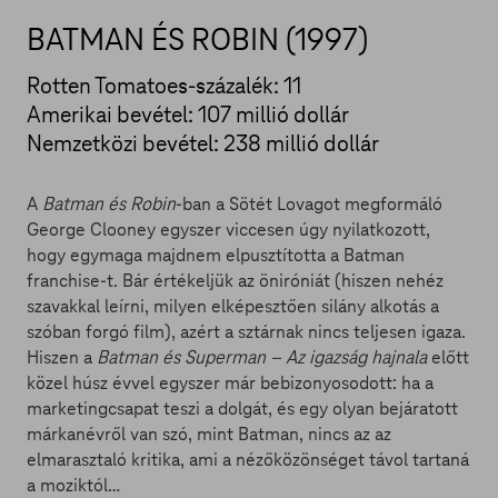
BATMAN ÉS ROBIN (1997)
Rotten Tomatoes-százalék: 11
Amerikai bevétel: 107 millió dollár
Nemzetközi bevétel: 238 millió dollár
A
Batman és Robin
-ban a Sötét Lovagot megformáló
George Clooney egyszer viccesen úgy nyilatkozott,
hogy egymaga majdnem elpusztította a Batman
franchise-t. Bár értékeljük az öniróniát (hiszen nehéz
szavakkal leírni, milyen elképesztően silány alkotás a
szóban forgó film), azért a sztárnak nincs teljesen igaza.
Hiszen a
Batman és Superman – Az igazság hajnala
előtt
közel húsz évvel egyszer már bebizonyosodott: ha a
marketingcsapat teszi a dolgát, és egy olyan bejáratott
márkanévről van szó, mint Batman, nincs az az
elmarasztaló kritika, ami a nézőközönséget távol tartaná
a moziktól…