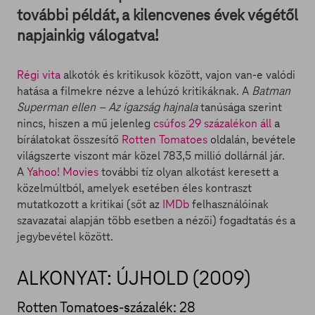
további példát, a kilencvenes évek végétől
napjainkig válogatva!
Régi vita
alkotók és kritikusok között, vajon van-e valódi
hatása a filmekre nézve a lehúzó kritikáknak. A
Batman
Superman ellen – Az igazság hajnala
tanúsága szerint
nincs, hiszen a mű jelenleg
csúfos 29 százalékon áll
a
bírálatokat összesítő
Rotten Tomatoes
oldalán, bevétele
világszerte viszont már közel 783,5 millió dollárnál jár.
A
Yahoo! Movies
további tíz olyan alkotást keresett a
közelmúltból, amelyek esetében éles kontraszt
mutatkozott a kritikai (sőt az
IMDb
felhasználóinak
szavazatai alapján több esetben a nézői) fogadtatás és a
jegybevétel között.
ALKONYAT: ÚJHOLD (2009)
Rotten Tomatoes-százalék: 28