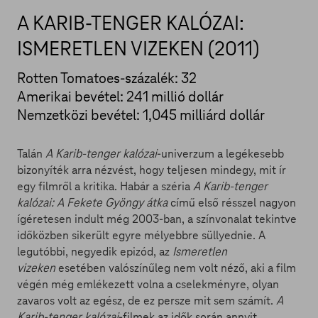
A KARIB-TENGER KALÓZAI:
ISMERETLEN VIZEKEN (2011)
Rotten Tomatoes-százalék: 32
Amerikai bevétel: 241 millió dollár
Nemzetközi bevétel: 1,045 milliárd dollár
Talán
A Karib-tenger kalózai
-univerzum a legékesebb
bizonyíték arra nézvést, hogy teljesen mindegy, mit ír
egy filmről a kritika. Habár a széria
A Karib-tenger
kalózai: A Fekete Gyöngy átka
című első résszel nagyon
ígéretesen indult még 2003-ban, a színvonalat tekintve
időközben sikerült egyre mélyebbre süllyednie. A
legutóbbi, negyedik epizód, az
Ismeretlen
vizeken
esetében valószínűleg nem volt néző, aki a film
végén még emlékezett volna a cselekményre, olyan
zavaros volt az egész, de ez persze mit sem számít.
A
Karib-tenger kalózai
-filmek az idők során annyit