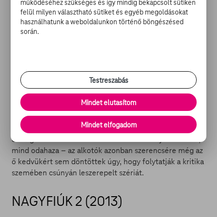
működéséhez szükséges és így mindig bekapcsolt sütiken
múmia – A sárkánycsászár sírja
volt, ám ez a közönséget
felül milyen választható sütiket és egyéb megoldásokat
a legkevésbé sem érdekelte. Az egyre romló minőség
használhatunk a weboldalunkon történő böngészésed
és a szó nélkül lecserélt női főszereplő dacára (Rachel
során.
Weiszt két film után Maria Bello váltotta ugyanabban a
szerepben) a népek csak úgy özönlöttek a mozikba.
Testreszabás
Mindet elutasítom
Ráadásul feltűnő, hogy milyen nagy a különbség az
Amerikában és a nemzetközi piacon elért jegybevétel
Mindet elfogadom
között: az Egyesült Államokon és Kanadán kívüli
országokban a mű csaknem háromszor annyit keresett,
mind odahaza – az alkotók azonban szerencsére még az
ő kedvükért sem döntöttek úgy, hogy folytatják a kritika
szemében csúnyán leszerepelt szériát.
NAGYFIÚK 2 (2013)