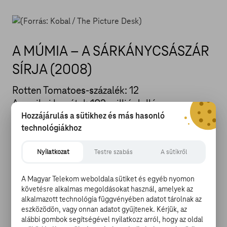
A MÚMIA – A SÁRKÁNYCSÁSZÁR
SÍRJA (2008)
Rotten Tomatoes-százalék: 12
Amerikai bevétel: 102 millió dollár
Nemzetközi bevétel: 401 millió dollár
Hozzájárulás a sütikhez és más hasonló
technológiákhoz
A múmia
-filmekről az idők során ugyanúgy
Nyilatkozat
Testre szabás
A sütikről
elfeledkeztünk, mint a főszereplő, Brendan Fraser
egyszer volt karrierjéről – a kritika szerint méltán. Pedig
a trilógiában Fraser mellett olyan tehetséges színészek
A Magyar Telekom weboldala sütiket és egyéb nyomon
követésre alkalmas megoldásokat használ, amelyek az
szerepeltek, mint Rachel Weisz, Maria Bello vagy John
alkalmazott technológia függvényében adatot tárolnak az
Hannah, az alkotóknak valahogy mégsem sikerült egy jól
eszközödön, vagy onnan adatot gyűjtenek. Kérjük, az
működő, épkézláb történetet összehozniuk. Mindhárom
alábbi gombok segítségével nyilatkozz arról, hogy az oldal
film közül a legnevetségesebb talán a harmadik rész,
A