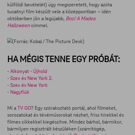
külföldi bevételét) úgy megszeretett, hogy azóta
tucatnyi film készült vele a középpontban – idén
októberben jön a legújabb,
Boo! A Madea
Halloween
címmel.
HA MÉGIS TENNE EGY PRÓBÁT:
-
Alkonyat - Újhold
-
Szex és New York 2.
-
Szex és New York
-
Nagyfiúk
Mi a
TV GO
? Egy szórakoztató portál, ahol filmeket,
sorozatokat és tévéműsorokat nézhet, friss hírekkel és
filmes cikkekkel kiegészítve. Mindez bárhol, bármikor,
bármilyen regisztrált készüléken (számítógép,