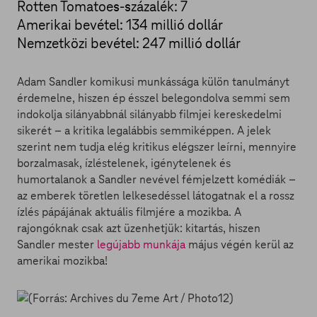
Rotten Tomatoes-százalék: 7
Amerikai bevétel: 134 millió dollár
Nemzetközi bevétel: 247 millió dollár
Adam Sandler komikusi munkássága külön tanulmányt
érdemelne, hiszen ép ésszel belegondolva semmi sem
indokolja silányabbnál silányabb filmjei kereskedelmi
sikerét – a kritika legalábbis semmiképpen. A jelek
szerint nem tudja elég kritikus elégszer leírni, mennyire
borzalmasak, ízléstelenek, igénytelenek és
humortalanok a Sandler nevével fémjelzett komédiák –
az emberek töretlen lelkesedéssel látogatnak el a rossz
ízlés pápájának aktuális filmjére a mozikba. A
rajongóknak csak azt üzenhetjük: kitartás, hiszen
Sandler mester
legújabb munkája
május végén kerül az
amerikai mozikba!