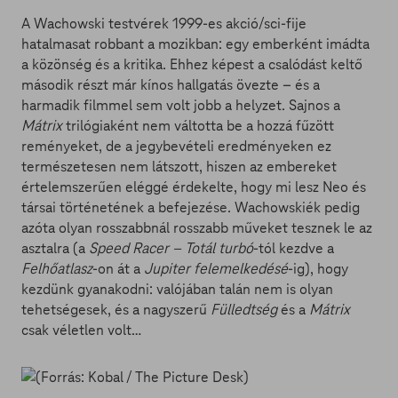
A Wachowski testvérek 1999-es akció/sci-fije
hatalmasat robbant a mozikban: egy emberként imádta
a közönség és a kritika. Ehhez képest a csalódást keltő
második részt már kínos hallgatás övezte – és a
harmadik filmmel sem volt jobb a helyzet. Sajnos a
Mátrix
trilógiaként nem váltotta be a hozzá fűzött
reményeket, de a jegybevételi eredményeken ez
természetesen nem látszott, hiszen az embereket
értelemszerűen eléggé érdekelte, hogy mi lesz Neo és
társai történetének a befejezése. Wachowskiék pedig
azóta olyan rosszabbnál rosszabb műveket tesznek le az
asztalra (a
Speed Racer – Totál turbó
-tól kezdve a
Felhőatlasz
-on át a
Jupiter felemelkedésé
-ig), hogy
kezdünk gyanakodni: valójában talán nem is olyan
tehetségesek, és a nagyszerű
Fülledtség
és a
Mátrix
csak véletlen volt…