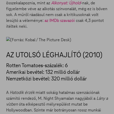
összekalapoznia, mint az
Alkonyat: Újhold
-nak, de
figyelembe véve az alkotás színvonalát, még ez is bőven
sok. A műről ráadásul nem csak a kritikusoknak volt
lesújtó a véleménye:
az IMDb szavazói
csak 4,3 pontot
ítéltek neki.
AZ UTOLSÓ LÉGHAJLÍTÓ (2010)
Rotten Tomatoes-százalék: 6
Amerikai bevétel: 132 millió dollár
Nemzetközi bevétel: 320 millió dollár
A
Hatodik érzék
miatt sokáig hatalmas szenzációnak
számító rendező, M. Night Shyamalan nagyjából a
Lány a
vízben
óta elképesztő mélyrepülést mutat be
Hollywoodban. Szinte már botrányosan rossz munkái