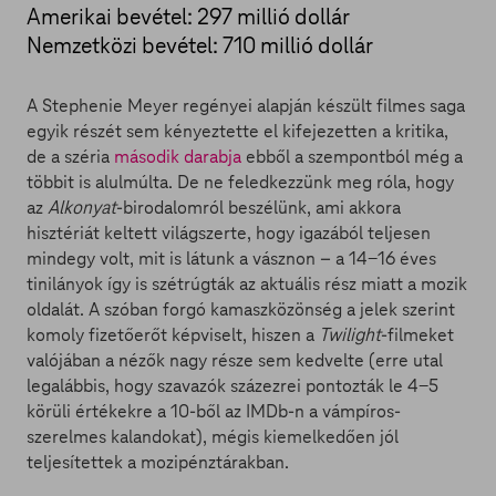
Amerikai bevétel: 297 millió dollár
Nemzetközi bevétel: 710 millió dollár
A Stephenie Meyer regényei alapján készült filmes saga
egyik részét sem kényeztette el kifejezetten a kritika,
de a széria
második darabja
ebből a szempontból még a
többit is alulmúlta. De ne feledkezzünk meg róla, hogy
az
Alkonyat
-birodalomról beszélünk, ami akkora
hisztériát keltett világszerte, hogy igazából teljesen
mindegy volt, mit is látunk a vásznon – a 14-16 éves
tinilányok így is szétrúgták az aktuális rész miatt a mozik
oldalát. A szóban forgó kamaszközönség a jelek szerint
komoly fizetőerőt képviselt, hiszen a
Twilight
-filmeket
valójában a nézők nagy része sem kedvelte (erre utal
legalábbis, hogy szavazók százezrei pontozták le 4-5
körüli értékekre a 10-ből az IMDb-n a vámpíros-
szerelmes kalandokat), mégis kiemelkedően jól
teljesítettek a mozipénztárakban.