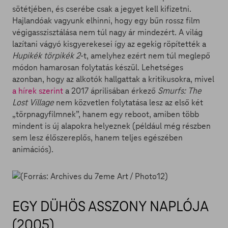
sötétjében, és cserébe csak a jegyet kell kifizetni.
Hajlandóak vagyunk elhinni, hogy egy bűn rossz film
végigasszisztálása nem túl nagy ár mindezért. A világ
lazítani vágyó kisgyerekesei így az egekig röpítették a
Hupikék törpikék 2
-t, amelyhez ezért nem túl meglepő
módon hamarosan folytatás készül. Lehetséges
azonban, hogy az alkotók hallgattak a kritikusokra, mivel
a hírek szerint
a 2017 áprilisában érkező
Smurfs: The
Lost Village
nem közvetlen folytatása lesz az első két
„törpnagyfilmnek”, hanem egy reboot, amiben több
mindent is új alapokra helyeznek (például még részben
sem lesz élőszereplős, hanem teljes egészében
animációs).
EGY DÜHÖS ASSZONY NAPLÓJA
(2005)