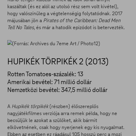
kaszáltak (és ez alól az utolsó rész sem volt kivétel),
hogy valószínűleg a végtelenségig folytatódnak. 2017
májusában jön a
Pirates of the Caribbean: Dead Men
Tell No Tales
, és már a hatodik epizódot is betervezték.
HUPIKÉK TÖRPIKÉK 2 (2013)
Rotten Tomatoes-százalék: 13
Amerikai bevétel: 71 millió dollár
Nemzetközi bevétel: 347,5 millió dollár
A
Hupikék törpikék
(részben) élőszereplős
nagyjátékfilmes verziója arra remek példa, hogy ne
becsüljük le azokat a szülőket, akik bármit
elkövetnének, csak hogy nyerjenek egy kis nyugalmat.
Ebben az esetben ez ráadásul 105 hosszú perc a mozi