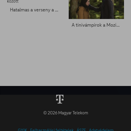
Hatalmas a verseny a tavalyi év legrosszabb filmjei között
A tinivámpírok a Moziverzumra költöznek
© 2026 Magyar Telekom
GYIK
Felhasználási feltételek
ÁSZF
Adatvédelem