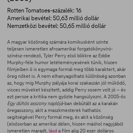
Rotten Tomatoes-százalék: 16
Amerikai bevétel: 50,63 millió dollár
Nemzetközi bevétel: 50,65 millió dollár
A magyar közönség számára komikusként szinte
teljesen ismeretlen afroamerikai forgatókönyvíró-
színész-rendező, Tyler Perry első blikkre az Eddie
Murphy-féle humor letéteményesének tűnik, hiszen
filmjeiben ő is egymaga formál meg több karaktert, akár
öreg nőket is. A nem elhanyagolható különbség azonban
az, hogy míg Murphy pályája korai szakaszán jól működő,
vicces műveket készített, addig Perry sosem volt jó – és
ezt persze a kritika nem győzte hangsúlyozni. A 2005-ös
Egy dühös asszony naplójá
-ban debütált az a karakán
öregasszony, akit a maszkmesterek hathatós
segítségével Perry formál meg, és akit a közönség
(elsősorban az amerikai délen, hiszen máshol nagyjából
ismeretlen maradt,
lásd
a film alig 20 ezer dolláros