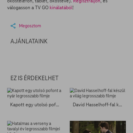
okostelefon, tablet, okostévé).
Regisztráljon
, és
válogasson a TV GO
kínálatából
!
Megosztom
AJÁNLATAINK
EZ IS ÉRDEKELHET
Kapott egy utolsó pofont a nyár legrosszabb filmje
David Hasselhoff-fal készül a világ legrosszabb filmje