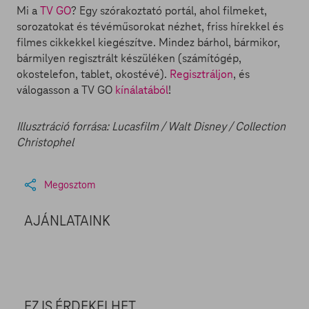
Mi a
TV GO
? Egy szórakoztató portál, ahol filmeket,
sorozatokat és tévéműsorokat nézhet, friss hírekkel és
filmes cikkekkel kiegészítve. Mindez bárhol, bármikor,
bármilyen regisztrált készüléken (számítógép,
okostelefon, tablet, okostévé).
Regisztráljon
, és
válogasson a TV GO
kínálatából
!
Illusztráció forrása: Lucasfilm / Walt Disney / Collection
Christophel
Megosztom
AJÁNLATAINK
EZ IS ÉRDEKELHET