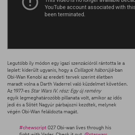
Legutóbb ily módon egy igazi szenzációról rántotta le a
leplet: kiderült ugyanis, hogy a
Csillagok háborújá
-ban
Obi-Wan Kenobi az eredeti tervek szerint életben
maradt volna a Darth Vaderrel való küzdelmet követően.
Az 1977-es
Star Wars IV. rész: Egy új remény
egyik legmeghatározóbb pillanata volt, amikor az idős
jedi és a Sötét Nagyúr párbajozni kezdtek, melynek
végén Obi-Wan feláldozta magát.
#chewscript
027 Obi-wan lives through his
fight with Vader. Check it out.
@starwars