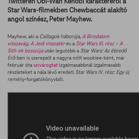
Twitterén Obi-Wan Kenobi karakteréről a
Star Wars-filmekben Chewbaccát alakító
angol színész, Peter Mayhew.
Mayhew, aki a
Csillagok háborúja
,
A Birodalom
visszavág
,
A Jedi visszatér
és a
Star Wars III. rész – A
Sith-ek bosszúja
után legutóbb a
Star Wars: Az ébredő
Erő
-ben is szerepelt a nagyra nőtt wookiee-ként, már
február óta
szivárogtat
izgalmasabbnál izgalmasabb
részleteket a nála lévő eredeti
Star Wars IV. rész: Egy új
remény
-forgatókönyvből.