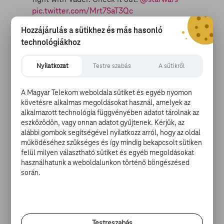
pic.twitter.com/Mrt7SaT3Qc
Hozzájárulás a sütikhez és más hasonló
— Peter Mayhew (@TheWookieeRoars)
2016.
technológiákhoz
április 13.
Nyilatkozat
Testre szabás
A sütikről
Most azonban megnézhetjük, mi lett volna, ha a bölcs
A Magyar Telekom weboldala sütiket és egyéb nyomon
mester másként dönt, és így túléli a párbajt. Az alant
követésre alkalmas megoldásokat használ, amelyek az
olvasható, háromoldalnyi forgatókönyvrészlet szerint
alkalmazott technológia függvényében adatot tárolnak az
eszközödön, vagy onnan adatot gyűjtenek. Kérjük, az
George Lucas eredetileg úgy tervezte, Obi-Wan nem hal
alábbi gombok segítségével nyilatkozz arról, hogy az oldal
meg a küzdelem során – ehelyett egy ügyes húzással
működéséhez szükséges és így mindig bekapcsolt sütiken
csapdába ejti Vadert, és ő is elmenekül Luke-kal, Leiával
felül milyen választható sütiket és egyéb megoldásokat
és Han Solóval együtt.
használhatunk a weboldalunkon történő böngészésed
során.
Testreszabás