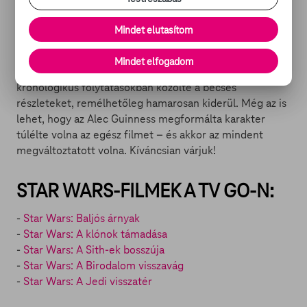
Mindet elutasítom
Hogy mi lett volna ezt követően Kenobi sorsa, egyelőre
Mindet elfogadom
nem tudni, de mivel Peter Mayhew eddig is
kronologikus folytatásokban közölte a becses
részleteket, remélhetőleg hamarosan kiderül. Még az is
lehet, hogy az Alec Guinness megformálta karakter
túlélte volna az egész filmet – és akkor az mindent
megváltoztatott volna. Kíváncsian várjuk!
STAR WARS-FILMEK A TV GO-N:
-
Star Wars: Baljós árnyak
-
Star Wars: A klónok támadása
-
Star Wars: A Sith-ek bosszúja
-
Star Wars: A Birodalom visszavág
-
Star Wars: A Jedi visszatér