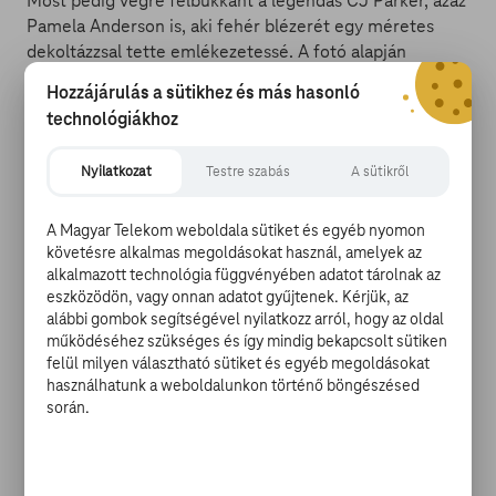
Most pedig végre felbukkant a legendás CJ Parker, azaz
Pamela Anderson is, aki fehér blézerét egy méretes
dekoltázzsal tette emlékezetessé. A fotó alapján
kirobbanó formában lévő színésznőt Johnson ezekkel a
Hozzájárulás a sütikhez és más hasonló
meleg szavakkal köszöntette: „Ő adta a világnak CJ
technológiákhoz
Parkert, és vált ezzel generációjának egyik
legikonikusabb karakterévé, minden idők legsikeresebb
Nyilatkozat
Testre szabás
A sütikről
tévéműsorában. Örömmel köszöntjük Pamela
Andersont a csapatban. Ez a film nem jöhetett volna
létre nélküle. Isten hozott itthon!”
A Magyar Telekom weboldala sütiket és egyéb nyomon
követésre alkalmas megoldásokat használ, amelyek az
alkalmazott technológia függvényében adatot tárolnak az
eszközödön, vagy onnan adatot gyűjtenek. Kérjük, az
alábbi gombok segítségével nyilatkozz arról, hogy az oldal
működéséhez szükséges és így mindig bekapcsolt sütiken
Anderson és Hasselhoff a történetben betöltött szerepe
felül milyen választható sütiket és egyéb megoldásokat
egyelőre nem ismert. A sztori szerint Johnson és
használhatunk a weboldalunkon történő böngészésed
életmentő csapata azért küzd majd, hogy egy nagy
során.
olajkitermelőtől megvédje szeretett partszakaszát. A
tévésorozat régi szereplői közül állítólag Carmen Electra
is jelezte, hogy szívesen játszana a filmben, de az