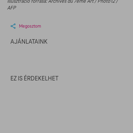
Illusztráció forrása: Archives du 7eme Art / Photo12 /
AFP
Megosztom
AJÁNLATAINK
EZ IS ÉRDEKELHET