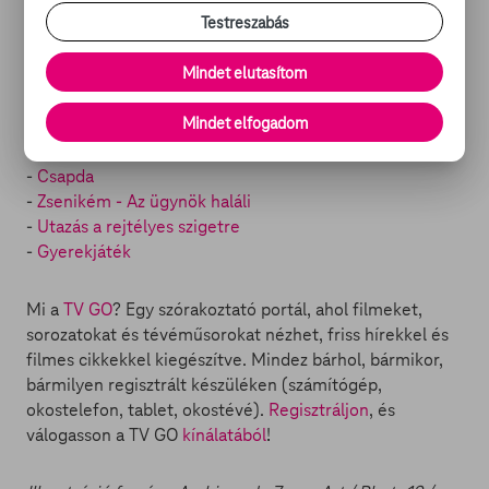
alkotók nem erősítették meg, hogy ő is feltűnik majd a
Testreszabás
2017-ben debütáló filmben.
Mindet elutasítom
DWAYNE JOHNSON FILMJEI A TV
Mindet elfogadom
GO-N:
-
Csapda
-
Zsenikém - Az ügynök haláli
-
Utazás a rejtélyes szigetre
-
Gyerekjáték
Mi a
TV GO
? Egy szórakoztató portál, ahol filmeket,
sorozatokat és tévéműsorokat nézhet, friss hírekkel és
filmes cikkekkel kiegészítve. Mindez bárhol, bármikor,
bármilyen regisztrált készüléken (számítógép,
okostelefon, tablet, okostévé).
Regisztráljon
, és
válogasson a TV GO
kínálatából
!