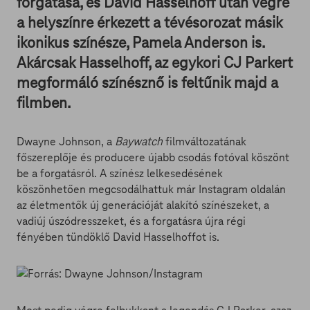
forgatása, és David Hasselhoff után végre
a helyszínre érkezett a tévésorozat másik
ikonikus színésze, Pamela Anderson is.
Akárcsak Hasselhoff, az egykori CJ Parkert
megformáló színésznő is feltűnik majd a
filmben.
Dwayne Johnson, a
Baywatch
filmváltozatának
főszereplője és producere újabb csodás fotóval köszönt
be a forgatásról. A színész lelkesedésének
köszönhetően megcsodálhattuk már Instagram oldalán
az életmentők új generációját alakító színészeket, a
vadiúj úszódresszeket, és a forgatásra újra régi
fényében tündöklő David Hasselhoffot is.