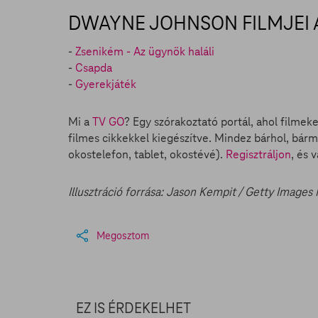
DWAYNE JOHNSON FILMJEI A
-
Zsenikém - Az ügynök haláli
-
Csapda
-
Gyerekjáték
Mi a
TV GO
? Egy szórakoztató portál, ahol filmek
filmes cikkekkel kiegészítve. Mindez bárhol, bárm
okostelefon, tablet, okostévé).
Regisztráljon
, és 
Illusztráció forrása: Jason Kempit / Getty Images
Megosztom
EZ IS ÉRDEKELHET