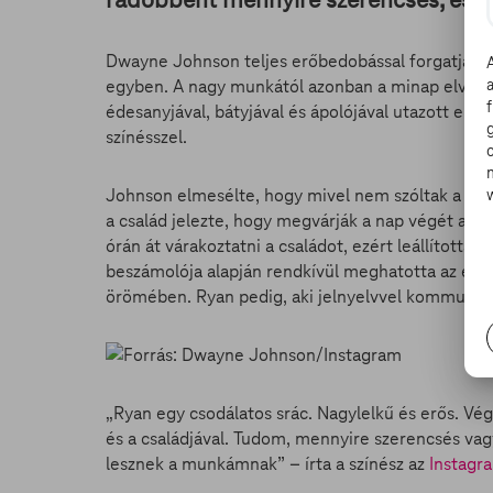
Dwayne Johnson teljes erőbedobással forgatja a
egyben. A nagy munkától azonban a minap elvonta
édesanyjával, bátyjával és ápolójával utazott el a 
színésszel.
Johnson elmesélte, hogy mivel nem szóltak a pro
a család jelezte, hogy megvárják a nap végét a ta
órán át várakoztatni a családot, ezért leállította 
beszámolója alapján rendkívül meghatotta az éde
örömében. Ryan pedig, aki jelnyelvvel kommunikál
„Ryan egy csodálatos srác. Nagylelkű és erős. V
és a családjával. Tudom, mennyire szerencsés vagy
lesznek a munkámnak” – írta a színész az
Instagr