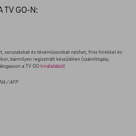
 TV GO-N:
et, sorozatokat és tévéműsorokat nézhet, friss hírekkel és
ikor, bármilyen regisztrált készüléken (számítógép,
válogasson a TV GO
kínálatából
!
 NA / AFP