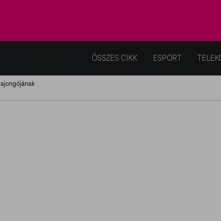
ÖSSZES CIKK
ESPORT
TELEK
rajongójának