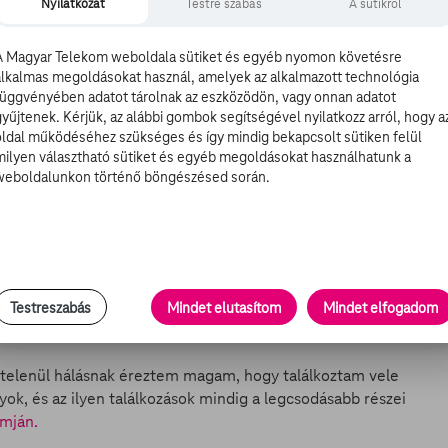
Nyilatkozat
Testre szabás
A sütikről
Baywatch
-filmet, amelynek főszereplője és producere is
A Magyar Telekom weboldala sütiket és egyéb nyomon követésre
alkalmas megoldásokat használ, amelyek az alkalmazott technológia
 őt egy rajongójának családja. A kerekes székes Ryan
függvényében adatot tárolnak az eszközödön, vagy onnan adatot
forgatásra csak azért, hogy a fiú találkozhasson a
gyűjtenek. Kérjük, az alábbi gombok segítségével nyilatkozz arról, hogy a
oldal működéséhez szükséges és így mindig bekapcsolt sütiken felül
milyen választható sütiket és egyéb megoldásokat használhatunk a
dukciónak előre, már éppen kezdték volna a forgatást, és
weboldalunkon történő böngészésed során.
lálkozás kedvéért. A színész azonban nem akarta tizenkét
a stábot és találkozott a boldog rajongókkal. Johnson
sanya öröme, aki hálásan megölelte és elsírta magát
, megtanította a színészt néhány szóra.
Testreszabás
Mindet elutasítom
Mindet elfogadom
égtelenül hálásnak éreztem magam, hogy találkoztam vele
ok, és az ilyen találkozások mindig a legcsodásabb részei
amján.