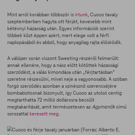
Mint arról korábban többször is
írtunk
, Cuoco tavaly
szeptemberben hagyta ott férjét, kevesebb mint
kétévnyi házasság után. Egyes információk szerint
többek közt éppen azért, mert elege volt a férfi
naplopásából és abból, hogy anyagilag rajta élősködik.
A válóper során viszont Sweeting részéről felmerült:
annak ellenére, hogy a nász előtt kötöttek házassági
szerződést, a válás kimondása után „férjtartásban”
szeretne részesülni, mivel neje a vagyonosabb. A szóban
forgó szerződés azonban a színésznő szerencséjére
bombabiztosnak bizonyult, így Cuoco az utolsó centig
megtarthatta 72 millió dollárosra becsült
megtakarítását, amit természetesen az
Agymenők
című
sorozattal
keresett meg
.