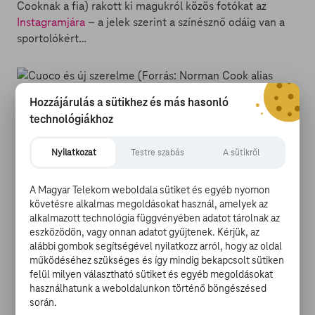
Cooknak a fia) rakott ki magukról közös fotókat az
Instagramjára
– a jelek szerint a színésznő odáig van a
sportolókért…
Hozzájárulás a sütikhez és más hasonló
technológiákhoz
ÚJDONSÁGOK A TV GO-N:
Nyilatkozat
Testre szabás
A sütikről
-
Mr. Holmes
-
Divat a szerelem!
A Magyar Telekom weboldala sütiket és egyéb nyomon
-
Batman: A sötét lovag visszatér, 1. rész
követésre alkalmas megoldásokat használ, amelyek az
-
Életünk apuval
alkalmazott technológia függvényében adatot tárolnak az
eszközödön, vagy onnan adatot gyűjtenek. Kérjük, az
Mi a
alábbi gombok segítségével nyilatkozz arról, hogy az oldal
TV GO
? Egy szórakoztató portál, ahol filmeket,
működéséhez szükséges és így mindig bekapcsolt sütiken
sorozatokat és tévéműsorokat nézhet, friss hírekkel és
felül milyen választható sütiket és egyéb megoldásokat
filmes cikkekkel kiegészítve. Mindez bárhol, bármikor,
használhatunk a weboldalunkon történő böngészésed
bármilyen regisztrált készüléken (számítógép,
során.
okostelefon, tablet, okostévé).
Regisztráljon
, és