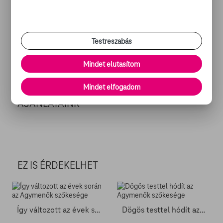
válogasson a TV GO
kínálatából
!
Illusztráció forrása: Frazer Harrison / Getty Images North
Testreszabás
America / AFP
Mindet elutasítom
Megosztom
Mindet elfogadom
AJÁNLATAINK
EZ IS ÉRDEKELHET
Így változott az évek során az Agymenők szőkesége
Dögös testtel hódít az Agymenők szőkesége