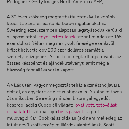
A 30 éves szőkeség megtarthatta ezenkívül a korábbi
közös tarzanai és Santa Barbara-i ingatlanokat is.
Sweeting ezzel szemben alaposan legatyásodva került ki
a kapcsolatból:
egyes értesülések
szerint mindössze 165
ezer dollárt ítéltek meg neki, volt felesége ezenkívül
kifizet helyette egy 200 ezer dolláros számlát a
személyi edzőjének. A sportoló megtarthatja továbbá az
összes készpénzt és ajándékutalványt, amit még a
házasság fennállása során kapott.
A válás utáni vagyonmegosztás tehát a színésznő javára
dőlt el, és egyelőre az élet is őt igazolja. A különköltözés
óta miközben Sweeting minden bizonnyal egyedül
kesereg, addig Cuoco éli világát:
lovat vett
,
tetoválást
csináltatott
, sőt már újra
be is pasizott
: a profi
műlovagló Karl Cookkal az oldalán (aki nem mellesleg az
Intuit nevű szoftvercég milliárdos alapítójának, Scott