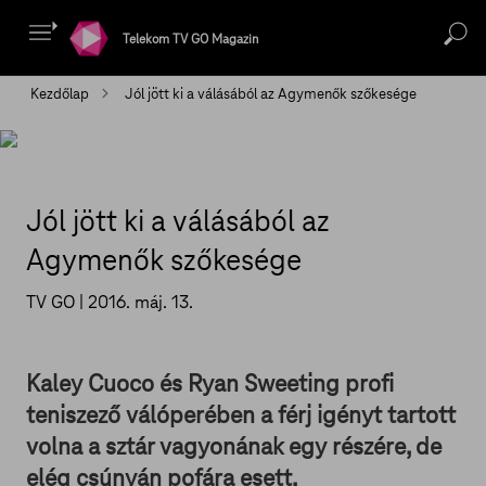
Telekom TV GO Magazin
Kezdőlap
Jól jött ki a válásából az Agymenők szőkesége
Jól jött ki a válásából az
Agymenők szőkesége
TV GO |
2016. máj. 13.
Kaley Cuoco és Ryan Sweeting profi
teniszező válóperében a férj igényt tartott
volna a sztár vagyonának egy részére, de
elég csúnyán pofára esett.