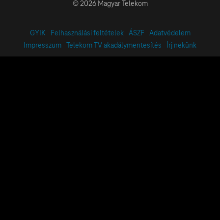
© 2026 Magyar Telekom
GYIK
Felhasználási feltételek
ÁSZF
Adatvédelem
Impresszum
Telekom TV akadálymentesítés
Írj nekünk