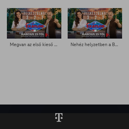
Megvan az első kieső - Exatlon 5. rész
Nehéz helyzetben a Bajnokok - Exatlon 4. rész