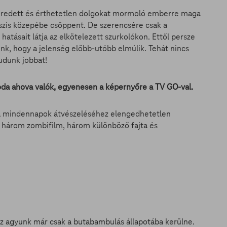
héredett és érthetetlen dolgokat mormoló emberre maga
szis közepébe csöppent. De szerencsére csak a
ásait látja az elkötelezett szurkolókon. Ettől persze
k, hogy a jelenség előbb-utóbb elmúlik. Tehát nincs
udunk jobbat!
oda ahova valók, egyenesen a képernyőre a TV GO-val.
 a mindennapok átvészeléséhez elengedhetetlen
 három zombifilm, három különböző fajta és
az agyunk már csak a butabambulás állapotába kerülne.