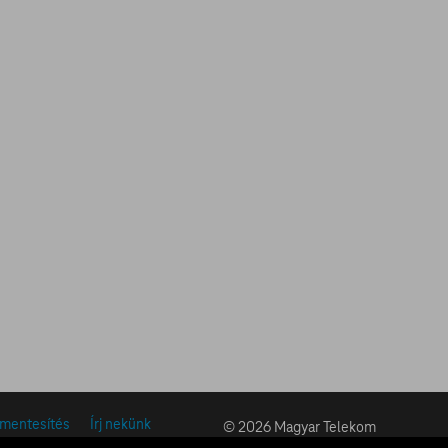
ymentesítés
Írj nekünk
© 2026 Magyar Telekom