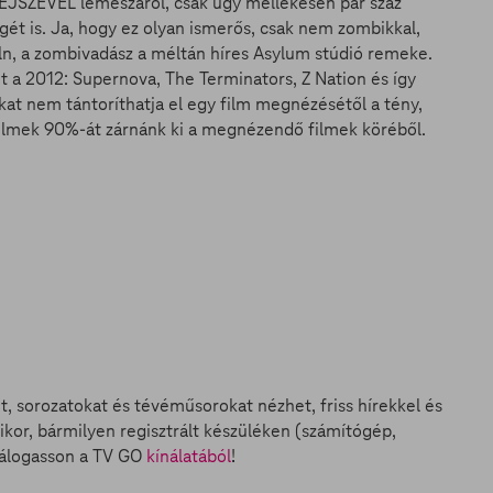
JSZÉVEL lemészárol, csak úgy mellékesen pár száz
ét is. Ja, hogy ez olyan ismerős, csak nem zombikkal,
n, a zombivadász a méltán híres Asylum stúdió remeke.
 a 2012: Supernova, The Terminators, Z Nation és így
kat nem tántoríthatja el egy film megnézésétől a tény,
filmek 90%-át zárnánk ki a megnézendő filmek köréből.
et, sorozatokat és tévéműsorokat nézhet, friss hírekkel és
ikor, bármilyen regisztrált készüléken (számítógép,
válogasson a TV GO
kínálatából
!