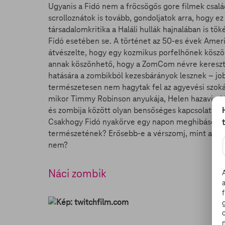
Ugyanis a Fidó nem a fröcsögős gore filmek csalá
scrolloznátok is tovább, gondoljatok arra, hogy e
társadalomkritika a Haláli hullák hajnalában is tö
Fidó esetében se. A történet az 50-es évek Ameri
átvészelte, hogy egy kozmikus porfelhőnek köszön
annak köszönhető, hogy a ZomCom névre keresztelt
hatására a zombikból kezesbárányok lesznek – jo
természetesen nem hagytak fel az agyevési szoká
mikor Timmy Robinson anyukája, Helen hazaviszi F
és zombija között olyan bensőséges kapcsolat jön 
Csakhogy Fidó nyakörve egy napon meghibásodik.
természetének? Erősebb-e a vérszomj, mint a barát
nem?
Náci zombik