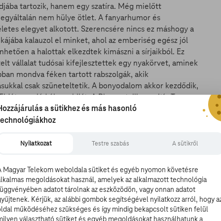
djába tartozik, hanem egy szatíra. Még mielőtt
z egyáltalán nem hülye ötlet. A fanyarhumor és
kéletes elegyet alkotott. Szerencsére nincs ez máshogy a
kájába kalauzol el minket, ahol az emberiség egész jól
hetően a halottak elkezdtek kimászni a sírjaikból. Ez
 vállalat tudósai kifejlesztettek egy nyakörvet, aminek
bban mondva féken tartott rabszolgák, akik
sukkal csak szüneteltetik. A bonyodalom akkor kezdődik,
idót a család új zombiját. A Pleasantville-pozitív Tommy
létre, hogy Lassie nem volt így ráhangolódva a gazdájára.
Hozzájárulás a sütikhez és más hasonló
 Vajon a családkedvenc zombi képes lesz parancsolni
technológiákhoz
ság? Ezt nem áruljuk el, de végülis Lassie is hazatálált,
Nyilatkozat
Testre szabás
A sütikről
A Magyar Telekom weboldala sütiket és egyéb nyomon követésre
alkalmas megoldásokat használ, amelyek az alkalmazott technológia
függvényében adatot tárolnak az eszközödön, vagy onnan adatot
gyűjtenek. Kérjük, az alábbi gombok segítségével nyilatkozz arról, hogy a
oldal működéséhez szükséges és így mindig bekapcsolt sütiken felül
milyen választható sütiket és egyéb megoldásokat használhatunk a