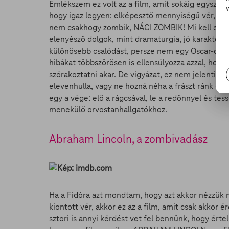
Emlékszem ez volt az a film, amit sokáig egyszerű
hogy igaz legyen: elképesztő mennyiségű vér, cso
nem csakhogy zombik, NÁCI ZOMBIK! Mi kell enn
elenyésző dolgok, mint dramaturgia, jó karakterek
különösebb csalódást, persze nem egy Oscar-díjas 
hibákat többszörösen is ellensúlyozza azzal, hog
szórakoztatni akar. De vigyázat, ez nem jelenti a
elevenhulla, vagy ne hozná néha a frászt ránk egy-
egy a vége: elő a rágcsával, le a redőnnyel és tes
menekülő orvostanhallgatókhoz.
Abraham Lincoln, a zombivadász
Ha a Fidóra azt mondtam, hogy azt akkor nézzük 
kiontott vér, akkor ez az a film, amit csak akkor
sztori is annyi kérdést vet fel bennünk, hogy ér