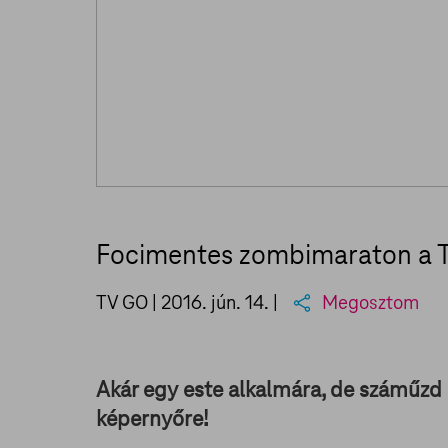
Focimentes zombimaraton a 
TV GO |
2016. jún. 14.
|
Megosztom
Akár egy este alkalmára, de száműzd
képernyőre!