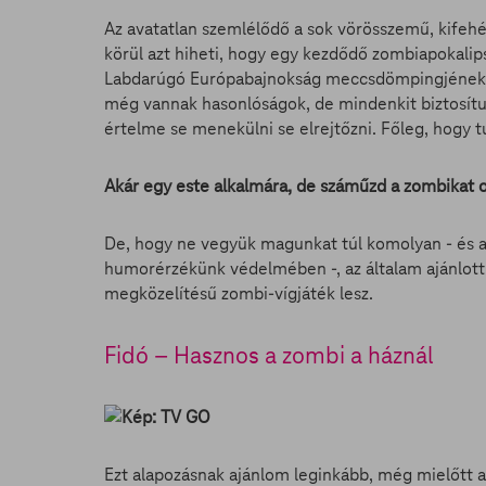
Az avatatlan szemlélődő a sok vörösszemű, kife
körül azt hiheti, hogy egy kezdődő zombiapokalip
Labdarúgó Európabajnokság meccsdömpingjének hat
még vannak hasonlóságok, de mindenkit biztosítun
értelme se menekülni se elrejtőzni. Főleg, hogy t
Akár egy este alkalmára, de száműzd a zombikat 
De, hogy ne vegyük magunkat túl komolyan - és
humorérzékünk védelmében -, az általam ajánlott
megközelítésű zombi-vígjáték lesz.
Fidó – Hasznos a zombi a háznál
Ezt alapozásnak ajánlom leginkább, még mielőtt 