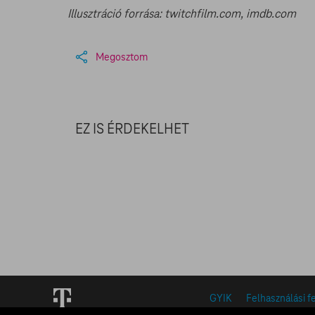
Illusztráció forrása: twitchfilm.com, imdb.com
Megosztom
EZ IS ÉRDEKELHET
GYIK
Felhasználási f