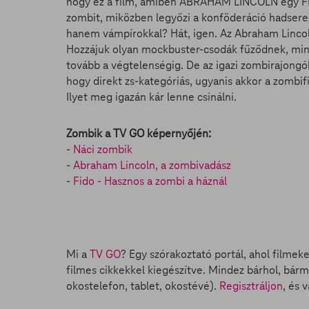
hogy ez a film, amiben ABRAHAM LINCOLN egy FE
zombit, miközben legyőzi a konföderáció hadsereg
hanem vámpírokkal? Hát, igen. Az Abraham Lincol
Hozzájuk olyan mockbuster-csodák fűződnek, mint
tovább a végtelenségig. De az igazi zombirajongó
hogy direkt zs-kategóriás, ugyanis akkor a zombi
Ilyet meg igazán kár lenne csinálni.
Zombik a TV GO képernyőjén:
-
Náci zombik
-
Abraham Lincoln, a zombivadász
-
Fido - Hasznos a zombi a háznál
Mi a
TV GO
? Egy szórakoztató portál, ahol filmek
filmes cikkekkel kiegészítve. Mindez bárhol, bárm
okostelefon, tablet, okostévé).
Regisztráljon
, és 