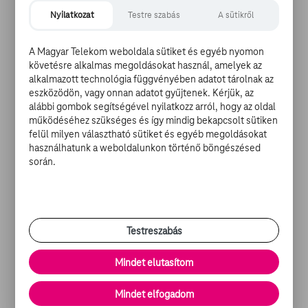
kiszabadulnak a szürke szobából, hogy irtó élvezetesen
Nyilatkozat
Testre szabás
A sütikről
fedezzék fel újra az egymás iránt érzet tüzet. Ez
feltehetően nem Frankel hibája, bár nem egy Ingmar
A Magyar Telekom weboldala sütiket és egyéb nyomon
Bergman, de az Amit még mindig tudni akarsz a szexről
követésre alkalmas megoldásokat használ, amelyek az
se akar a Jelenetek egy házasságból babérjaira törni. A
alkalmazott technológia függvényében adatot tárolnak az
film hullámzó teljesítményéért inkább Vanessa Taylor
eszközödön, vagy onnan adatot gyűjtenek. Kérjük, az
tehető felelőssé, aki a forgatókönyvet írta és a többre
alábbi gombok segítségével nyilatkozz arról, hogy az oldal
érdemes színészeket a film több, mint felében egy
működéséhez szükséges és így mindig bekapcsolt sütiken
teljesen érdektelen szobába zárta.
felül milyen választható sütiket és egyéb megoldásokat
használhatunk a weboldalunkon történő böngészésed
során.
Ami mégis megmenti a filmet az nem más, mint
Meryl
Streep
és
Tommy Lee Jones
profizmusa. Feltehetően
egy álmos hétfő délután képesek lennének leforgatni
három ilyen filmet úgy, hogy egy szavunk ne lehessen a
Testreszabás
teljesítményükre. Persze a maró unalommal ők se
tudnak igazán mit kezdeni és akkor látszik igazán, hogy
Mindet elutasítom
mennyire fantasztikus tehetségek, mikor végre nem
hatszemközt beszélnek a problémáikról abban a nyüves
Mindet elfogadom
szobában, hanem interakcióba kerülnek egymással. A