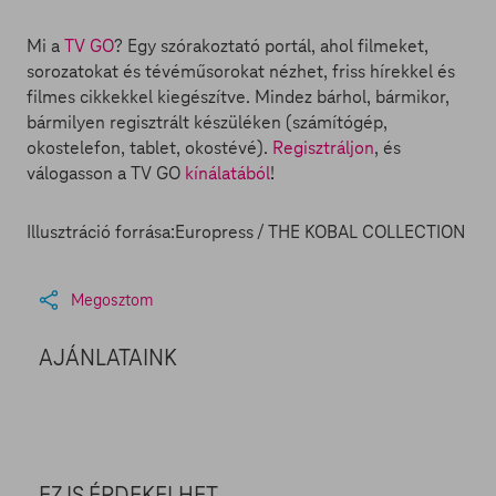
Mi a
TV GO
? Egy szórakoztató portál, ahol filmeket,
sorozatokat és tévéműsorokat nézhet, friss hírekkel és
filmes cikkekkel kiegészítve. Mindez bárhol, bármikor,
bármilyen regisztrált készüléken (számítógép,
okostelefon, tablet, okostévé).
Regisztráljon
, és
válogasson a TV GO
kínálatából
!
Illusztráció forrása:Europress / THE KOBAL COLLECTION
Megosztom
AJÁNLATAINK
EZ IS ÉRDEKELHET