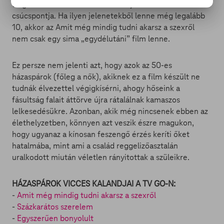
tragikomédiába fulladó orálisszexjelenet a film abszolút
csúcspontja. Ha ilyen jelenetekből lenne még legalább
10, akkor az Amit még mindig tudni akarsz a szexről
nem csak egy sima „egydélutáni” film lenne.
Ez persze nem jelenti azt, hogy azok az 50-es
házaspárok (főleg a nők), akiknek ez a film készült ne
tudnák élvezettel végigkísérni, ahogy hőseink a
fásultság falait áttörve újra rátalálnak kamaszos
lelkesedésükre. Azonban, akik még nincsenek ebben az
élethelyzetben, könnyen azt veszik észre magukon,
hogy ugyanaz a kínosan feszengő érzés keríti őket
hatalmába, mint ami a család reggelizőasztalán
uralkodott miután véletlen rányitottak a szüleikre.
HÁZASPÁROK VICCES KALANDJAI A TV GO-N:
-
Amit még mindig tudni akarsz a szexről
-
Százkarátos szerelem
-
Egyszerűen bonyolult