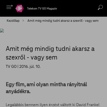
Telekom TV GO Magazin
Kezdőlap
Amit még mindig tudni akarsz a szexről - vagy sem
Amit még mindig tudni akarsz a
szexről - vagy sem
TV GO |
2016. júl. 10.
Egy film, ami olyan mintha rányitnál
anyádékra.
Legalábbis bennem ilyen érzést váltott ki David Frankel