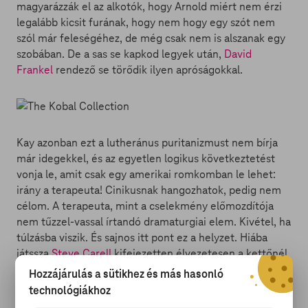
magyarázzák el az alkotók, hogy Arnold miért nem érzi
legalább kicsit furának, hogy nem hogy egy szót nem
szól már feleségéhez, de még csak nem is alszanak egy
szobában. De a sas se kapkod legyek után,
David
Frankel
rendező se törődik ilyen apróságokkal.
Kay azonban ezt a lutheránus puritanizmust nem bírja
már idegekkel, és az egyetlen logikus következtetést
vonja le, amit csak egy amerikai romkomban le lehet:
irány a terapeuta! Cinikusnak hangozhatok, pedig nem
célom. A terapeuta, mint a cselekmény előmozdítója
nem tűzzel-vassal írtandó dramaturgiai elem. Kivétel, ha
túlzásba viszik. És sajnos itt pont ez a helyzet. Hiába
játssza
Steve Carell
kifejezetten élvezetesen a kettőnél
több dimenzióban nem létező terapeutát, szépen lassan
Hozzájárulás a sütikhez és más hasonló
unalmassá válnak ezek a jelenetek. Ráadásul akkor
technológiákhoz
érződik csak igazán mennyire, amikor a főhőseink végre