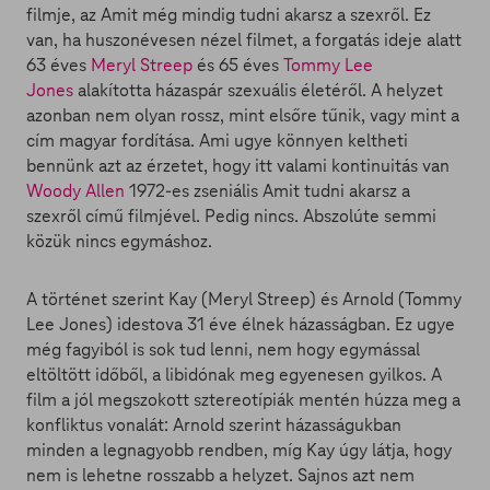
filmje, az Amit még mindig tudni akarsz a szexről. Ez
van, ha huszonévesen nézel filmet, a forgatás ideje alatt
63 éves
Meryl Streep
és 65 éves
Tommy Lee
Jones
alakította házaspár szexuális életéről. A helyzet
azonban nem olyan rossz, mint elsőre tűnik, vagy mint a
cím magyar fordítása. Ami ugye könnyen keltheti
bennünk azt az érzetet, hogy itt valami kontinuitás van
Woody Allen
1972-es zseniális Amit tudni akarsz a
szexről című filmjével. Pedig nincs. Abszolúte semmi
közük nincs egymáshoz.
A történet szerint Kay (Meryl Streep) és Arnold (Tommy
Lee Jones) idestova 31 éve élnek házasságban. Ez ugye
még fagyiból is sok tud lenni, nem hogy egymással
eltöltött időből, a libidónak meg egyenesen gyilkos. A
film a jól megszokott sztereotípiák mentén húzza meg a
konfliktus vonalát: Arnold szerint házasságukban
minden a legnagyobb rendben, míg Kay úgy látja, hogy
nem is lehetne rosszabb a helyzet. Sajnos azt nem