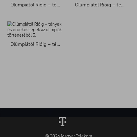
Olümpiától Rióig – tények és érdekességek az olimpiák történetéből 1.
Olümpiától Rióig – tények és érdekességek az olimpiák történetéből 2.
Olümpiától Rióig – tények és érdekességek az olimpiák történetéből 3.
© 2026 Magyar Telekom