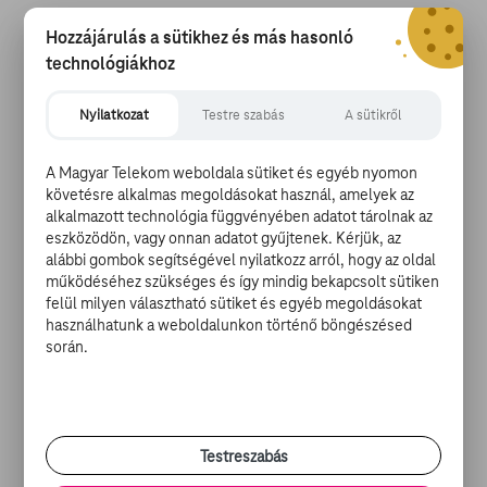
Hozzájárulás a sütikhez és más hasonló
technológiákhoz
A legek, tragédiák és a szigor évtizedei
Nyilatkozat
Testre szabás
A sütikről
Mint ahogyan azt már cikksorozatunk előző részében is
A Magyar Telekom weboldala sütiket és egyéb nyomon
írtuk, 1964-től mindenbe beleszólt a technika, így nem
követésre alkalmas megoldásokat használ, amelyek az
volt kérdés, hogy az olimpiák fejlődése a továbbiakban
alkalmazott technológia függvényében adatot tárolnak az
is folytatódik. Az 1968-ban Mexikóvárosban tartott
eszközödön, vagy onnan adatot gyűjtenek. Kérjük, az
olimpia nem csupán azért volt érdekes, mert a
alábbi gombok segítségével nyilatkozz arról, hogy az oldal
sportolóknak először a tengerszint feletti 2200
működéséhez szükséges és így mindig bekapcsolt sütiken
méterrel kellett megbirkózniuk, hanem egyrészt a világ
felül milyen választható sütiket és egyéb megoldásokat
használhatunk a weboldalunkon történő böngészésed
immár száz országának versenyzői közül kellett
során.
kiemelkedniük, másrészt teljesen tiszta versenyben
kellett győzedelmeskedniük, merthogy ez volt az első
olimpia, ahol a dobogósokat először vetették
doppingtesztek alá. Fontos szerepe volt az
olimpiá(k)nak a nők egyenjogúságának kivívása is:
Testreszabás
ebben az évben a mexikói indián Norma Enriqeta