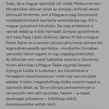
Svájc, de a magyar sportolók ott voltak Melbourne-ben.
Mindenkiben aktívan élnek az olimpiai vérfürdő néven
elhíresült történtek, ami a Magyarország-Szovjetunió
vízilabdamérkőzést taszította verekedésbe egy 4:0-s
magyar győzelmet követően. De szép emlékeink is
vannak ebből az évből: harmadik olimpiai győzelmével
tért haza Papp László ökölvívó, illetve itt lett a magyar
Keleti Ágnes és a szovjet Larisza Latinyina az olimpia két
legeredményesebb sportolója - mindketten tornában
szerezték három egyéni és egy csapatgyőzelmüket.
Az itthoniak nem sokat hallhattak ezekről a sikerekről,
hiszen akkoriban a Magyar Rádió egyedül Szepesi
Györgyöt küldte ki tudósítani, ám közvetítései a
forradalom következményei miatt már nem kerültek
adásba. A teljes megosztottság útjába viszont maguk a
sportolók álltak: az ’56-os olimpia záróeseményén a
versenyzők nem zárt sorokban, hanem – a népek
barátságát jelképezve – kötöttség nélkül,
összekeveredve vettek részt.