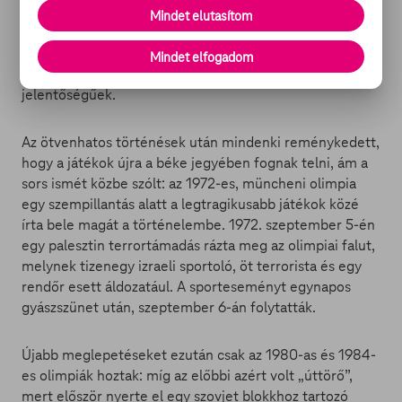
Bastilio nevű sportolónő gyújthatta meg az olimpiai
Mindet elutasítom
lángot, a következő, 1972-es olimpia esküjét először
mondhatta nő a bajor Heidi Schüller személyében, ám a
Mindet elfogadom
müncheni játékok nem ettől maradtak historikus
jelentőségűek.
Az ötvenhatos történések után mindenki reménykedett,
hogy a játékok újra a béke jegyében fognak telni, ám a
sors ismét közbe szólt: az 1972-es, müncheni olimpia
egy szempillantás alatt a legtragikusabb játékok közé
írta bele magát a történelembe. 1972. szeptember 5-én
egy palesztin terrortámadás rázta meg az olimpiai falut,
melynek tizenegy izraeli sportoló, öt terrorista és egy
rendőr esett áldozatául. A sporteseményt egynapos
gyászszünet után, szeptember 6-án folytatták.
Újabb meglepetéseket ezután csak az 1980-as és 1984-
es olimpiák hoztak: míg az előbbi azért volt „úttörő”,
mert először nyerte el egy szovjet blokkhoz tartozó