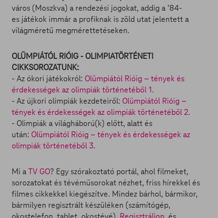
város (Moszkva) a rendezési jogokat, addig a ’84-
es játékok immár a profiknak is zöld utat jelentett a
világméretű megmérettetéseken.
OLÜMPIÁTÓL RIÓIG - OLIMPIATÖRTÉNETI
CIKKSOROZATUNK:
- Az ókori játékokról:
Olümpiától Rióig – tények és
érdekességek az olimpiák történetéből 1.
- Az újkori olimpiák kezdeteiről:
Olümpiától Rióig –
tények és érdekességek az olimpiák történetéből 2.
- Olimpiák a világháború(k) előtt, alatt és
után:
Olümpiától Rióig – tények és érdekességek az
olimpiák történetéből 3.
Mi a
TV GO
? Egy szórakoztató portál, ahol filmeket,
sorozatokat és tévéműsorokat nézhet, friss hírekkel és
filmes cikkekkel kiegészítve. Mindez bárhol, bármikor,
bármilyen regisztrált készüléken (számítógép,
okostelefon, tablet, okostévé).
Regisztráljon
, és