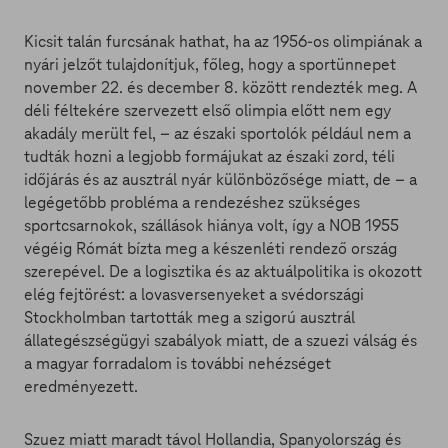
Kicsit talán furcsának hathat, ha az 1956-os olimpiának a
nyári jelzőt tulajdonítjuk, főleg, hogy a sportünnepet
november 22. és december 8. között rendezték meg. A
déli féltekére szervezett első olimpia előtt nem egy
akadály merült fel, – az északi sportolók például nem a
tudták hozni a legjobb formájukat az északi zord, téli
időjárás és az ausztrál nyár különbözősége miatt, de – a
legégetőbb probléma a rendezéshez szükséges
sportcsarnokok, szállások hiánya volt, így a NOB 1955
végéig Rómát bízta meg a készenléti rendező ország
szerepével. De a logisztika és az aktuálpolitika is okozott
elég fejtörést: a lovasversenyeket a svédországi
Stockholmban tartották meg a szigorú ausztrál
állategészségügyi szabályok miatt, de a szuezi válság és
a magyar forradalom is további nehézséget
eredményezett.
Szuez miatt maradt távol Hollandia, Spanyolország és