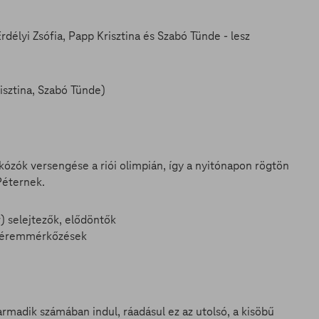
élyi Zsófia, Papp Krisztina és Szabó Tünde - lesz
risztina, Szabó Tünde)
ózók versengése a riói olimpián, így a nyitónapon rögtön
Péternek.
r) selejtezők, elődöntők
és éremmérkőzések
armadik számában indul, ráadásul ez az utolsó, a kisöbű