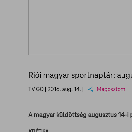
Riói magyar sportnaptár: aug
TV GO |
2016. aug. 14.
|
Megosztom
A magyar küldöttség augusztus 14-i 
ATLÉTIKA