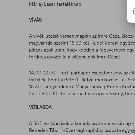
Mária) Laser tartaléknap
VÍVÁS
A vívók utolsó versenynapján az Imre Géza, Boczkó
magyar idő szerint 15.30-tól - a dél-koreai együt
pikáns azok után, hogy kedden a fegyvernem egy
fordítva győzte le a világbajnok Imre Gézát.
14.00-20.30 : férfi párbajtőr csapatverseny az e
tartalék: Somfai Péter), illetve mérkőzések az 5-
15.30 : negyeddöntő: Magyarország-Koreai Köztá
22.00-00.30 : férfi párbajtőr csapatverseny, br
VÍZILABDA
A férfi vízilabdázókra komoly csata vár vasárnap 
Benedek Tibor szövetségi kapitány csapata egy g