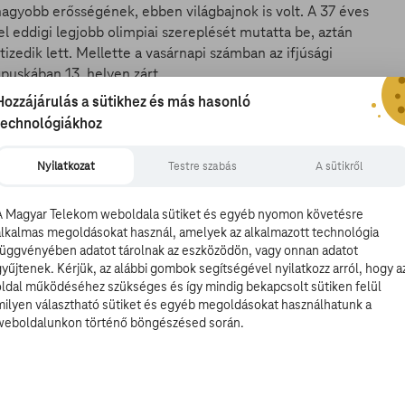
agyobb erősségének, ebben világbajnok is volt. A 37 éves
l eddigi legjobb olimpiai szereplését mutatta be, aztán
izedik lett. Mellette a vasárnapi számban az ifjúsági
égpuskában 13. helyen zárt.
Hozzájárulás a sütikhez és más hasonló
es összetett (Péni István, Sidi Péter), alapverseny
technológiákhoz
ses összetett, döntő
Nyilatkozat
Testre szabás
A sütikről
A Magyar Telekom weboldala sütiket és egyéb nyomon követésre
alkalmas megoldásokat használ, amelyek az alkalmazott technológia
függvényében adatot tárolnak az eszközödön, vagy onnan adatot
gyűjtenek. Kérjük, az alábbi gombok segítségével nyilatkozz arról, hogy a
lehet majd szurkolni, ugyanis a finndingis Berecz
oldal működéséhez szükséges és így mindig bekapcsolt sütiken felül
milyen választható sütiket és egyéb megoldásokat használhatunk a
a legjobb tízben lesz, akkor indulhat a dupla pontokért
weboldalunkon történő böngészésed során.
int - nyolc futam után - minden esélye megvan, hiszen
bor) 9., 10. futam, férfi (Vadnai Benjámin) és női (Érdi