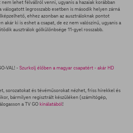
em lehet félvállról venni, ugyanis a hazaiak korábban
a válogatott legrosszabb esetben is második helyen zárná
 elképzelhető, ehhez azonban az ausztráloknak pontot
 akár ki is eshet a csapat, de ez nem valószínű, ugyanis a
tödik ausztrálok gólkülönbsége 11-gyel rosszabb.
GO-VAL!
-
Szurkolj élőben a magyar csapatért - akár HD
et, sorozatokat és tévéműsorokat nézhet, friss hírekkel és
ikor, bármilyen regisztrált készüléken (számítógép,
válogasson a TV GO
kínálatából
!