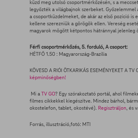
küzd meg utolsó csoportmérkőzésén, s a meccset n
legyőzték a világbajnok szerbeket. Győzelemmel 
a csoportküzdelmeket, de akár az első pozíció is
kellene szerezniük a görögök ellen. Vereség esetén
magyarok mögött kétpontos hátránnyal jelenleg ö
Férfi csoportmérkőzés, 5. forduló, A csoport:
HÉTFŐ 1.50 : Magyarország-Brazília
KÖVESD A RIÓI ÖTKARIKÁS ESEMÉNYEKET A TV 
képminőségben!
Mi a
TV GO
? Egy szórakoztató portál, ahol filmek
filmes cikkekkel kiegészítve. Mindez bárhol, bárm
okostelefon, tablet, okostévé).
Regisztráljon
, és 
Forrás, illusztráció,fotó: MTI