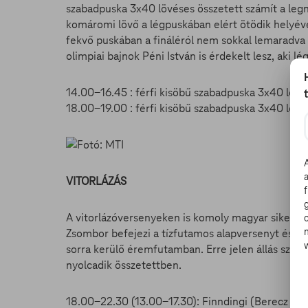
szabadpuska 3x40 lövéses összetett számít a legn
komáromi lövő a légpuskában elért ötödik helyéve
fekvő puskában a fináléról nem sokkal lemaradva t
olimpiai bajnok Péni István is érdekelt lesz, aki l
14.00-16.45 : férfi kisöbű szabadpuska 3x40 lövés
18.00-19.00 : férfi kisöbű szabadpuska 3x40 lövé
VITORLÁZÁS
A vitorlázóversenyeken is komoly magyar sikerért 
Zsombor befejezi a tízfutamos alapversenyt és ha 
sorra kerülő éremfutamban. Erre jelen állás szer
nyolcadik összetettben.
18.00-22.30 (13.00-17.30): Finndingi (Berecz Zsom