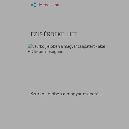
Megosztom
EZ IS ÉRDEKELHET
Szurkolj élőben a magyar csapatért - akár HD képminőségben!