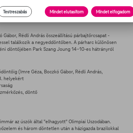
Testreszabás
Mindet elutasítom
Mindet elfogadom
 Gábor, Rédli András összeállítású párbajtőrcsapat -
tessel találkozik a negyeddöntőben. A párharc különösen
éni döntőjében Park Szang Joung 14-10-es hátrányról
lődöntőig (Imre Géza, Boczkó Gábor, Rédli András,
8. helyekért
rsaság
onzmérkőzés, döntő
- immár az úszók által "elhagyott" Olimpiai Uszodában.
yőzelem és három döntetlen után a házigazda brazilokkal