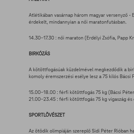
Atlétikában vasárnap három magyar versenyző - Erd
érdekelt, mindannyian a női maratonfutásban.
14.30-17.30 : női maraton (Erdélyi Zsófia, Papp K
BIRKÓZÁS
A kötöttfogásúak küzdelmével megkezdődik a birk
komoly éremszerzési esélye lesz a 75 kilós Bácsi 
15.00-18.00 : férfi kötöttfogás 75 kg (Bácsi Péte
21.00-23.45 : férfi kötöttfogás 75 kg vigaszág 
SPORTLÖVÉSZET
Az ötödik olimpiáján szereplő Sidi Péter Rióban h