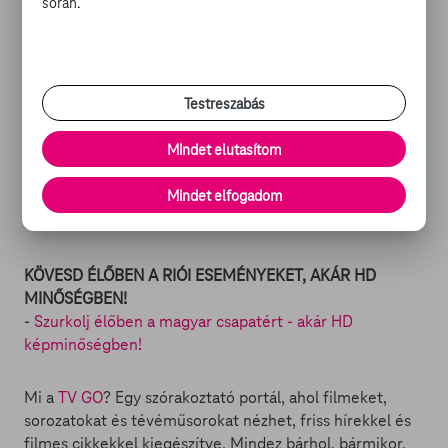
során.
VÍVÁS
férfi párbajtőr csapatverseny: Magyarország (Imre Géza,
Boczkó Gábor, Rédli András, Somfai Péter) bronzérmes
VÍZILABDA
Testreszabás
férfi csoportmérkőzés, 5. forduló, A csoport:
Magyarország-Brazília 10-6 - Magyarország
Mindet elutasítom
csoportgyőztesként negyeddöntőbe jutott.
Mindet elfogadom
Forrás, illusztráció: MTI
KÖVESD ÉLŐBEN A RIÓI ESEMÉNYEKET, AKÁR HD
MINŐSÉGBEN!
-
Szurkolj élőben a magyar csapatért - akár HD
képminőségben!
Mi a
TV GO
? Egy szórakoztató portál, ahol filmeket,
sorozatokat és tévéműsorokat nézhet, friss hírekkel és
filmes cikkekkel kiegészítve. Mindez bárhol, bármikor,