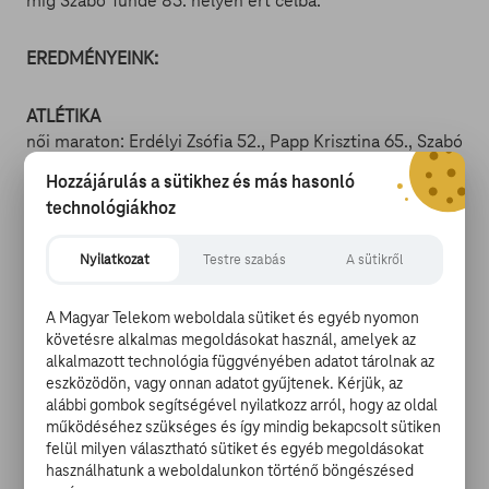
míg Szabó Tünde 83. helyen ért célba.
EREDMÉNYEINK:
ATLÉTIKA
női maraton: Erdélyi Zsófia 52., Papp Krisztina 65., Szabó
Tünde 83.
Hozzájárulás a sütikhez és más hasonló
technológiákhoz
BIRKÓZÁS
férfi kötöttfogás 75 kg: Bácsi Péter 5.
Nyilatkozat
Testre szabás
A sütikről
SPORTLÖVÉSZET
A Magyar Telekom weboldala sütiket és egyéb nyomon
férfi kisöbű szabadpuska 3x40 lövéses összetett: Péni
követésre alkalmas megoldásokat használ, amelyek az
István 12., Sidi Péter 34.
alkalmazott technológia függvényében adatot tárolnak az
eszközödön, vagy onnan adatot gyűjtenek. Kérjük, az
alábbi gombok segítségével nyilatkozz arról, hogy az oldal
VITORLÁZÁS
működéséhez szükséges és így mindig bekapcsolt sütiken
Finndingi: Berecz Zsombor 12.
felül milyen választható sütiket és egyéb megoldásokat
használhatunk a weboldalunkon történő böngészésed