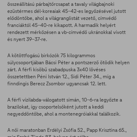
összeállítású párbajtőrcsapat a tavaly világbajnoki
ezüstérmes dél-koreaiak 45-42-es legyőzésével jutott
elődöntőbe, ahol a világranglistát vezető, címvédő
franciáktól 45-40-re kikapott. A harmadik helyért
rendezett mérkőzésen a vb-címvédő ukránokkal vívott
és nyert 39-37-re.
A kötöttfogású birkózók 75 kilogrammos
súlycsoportjában Bácsi Péter a pontszerző ötödik helyen
zárt. A férfi kisöbű szabadpuska 3x40 lövéses
összetettben Péni István 12., Sidi Péter 34., míg a
finndingis Berecz Zsombor ugyancsak 12. lett.
A férfi vízilabda-válogatott simán, 10-6-ra legyőzte a
brazilokat, így csoportelsőként jutott a keddi
negyeddöntőbe, ahol a montenegróiakkal találkozik.
A női maratonban Erdélyi Zsófia 52., Papp Krisztina 65.,