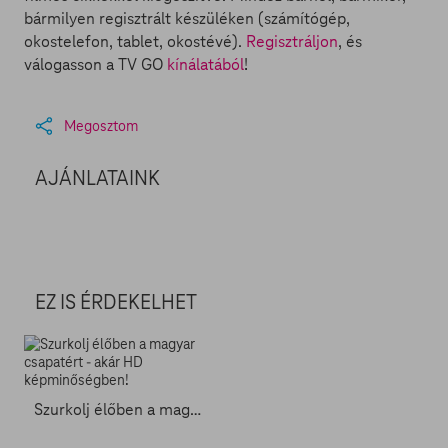
bármilyen regisztrált készüléken (számítógép,
okostelefon, tablet, okostévé).
Regisztráljon
, és
válogasson a TV GO
kínálatából
!
Megosztom
AJÁNLATAINK
EZ IS ÉRDEKELHET
Szurkolj élőben a magyar csapatért - akár HD képminőségben!