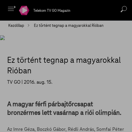
Telekom TV GO Magazin
Kezdőlap
Ez történt tegnap a magyarokkal Rióban
Ez történt tegnap a magyarokkal
Rióban
TV GO |
2016. aug. 15.
A magyar férfi párbajtőrcsapat
bronzérmes lett vasárnap a riói olimpián.
Az Imre Géza, Boczkó Gábor, Rédli András, Somfai Péter