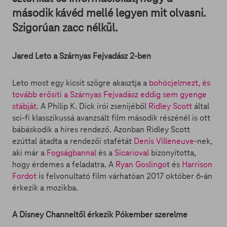
második kávéd mellé legyen mit olvasni.
Szigorúan zacc nélkül.
Jared Leto a Szárnyas Fejvadász 2-ben
Leto most egy kicsit szögre akasztja a
bohócjelmezt, és
tovább erősíti a Szárnyas Fejvadász eddig sem gyenge
stábját
. A Philip K. Dick írói zsenijéből
Ridley Scott
által
sci-fi klasszikussá avanzsált film második részénél is ott
bábáskodik a híres rendező. Azonban Ridley Scott
ezúttal átadta a rendezői stafétát
Denis Villeneuve
-nek,
aki már a
Fogságbannal
és a
Sicarioval
bizonyította,
hogy érdemes a feladatra. A
Ryan Goslingo
t és
Harrison
Fordot
is felvonultató film várhatóan 2017 október 6-án
érkezik a mozikba.
A Disney Channeltől érkezik Pókember szerelme