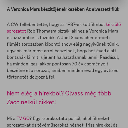
A Veronica Mars készítőjének kezében Az elveszett fiúk
A CW fellebentette, hogy az 1987-es kultfilmből
készülő
sorozatot
Rob Thomasra bízták, akihez a Veronica Mars
és az iZombie is fűződik. A Joel Scumacher eredeti
filmjét sorozatban kibontó show elég nagyívűnek tűnik,
ugyanis már most arról beszélnek, hogy hét évad alatt
bontanák ki mit is jelent halhatatlannak lenni. Ráadásul,
ha minden igaz, akkor pontosan 70 év eseményeit
beszélné el a sorozat, amiben minden évad egy évtized
történetét dolgozná fel.
Nem elég a hírekből? Olvass még több
Zacc nélkül cikket!
Mi a
TV GO
? Egy szórakoztató portál, ahol filmeket,
sorozatokat és tévéműsorokat nézhet, friss hírekkel és