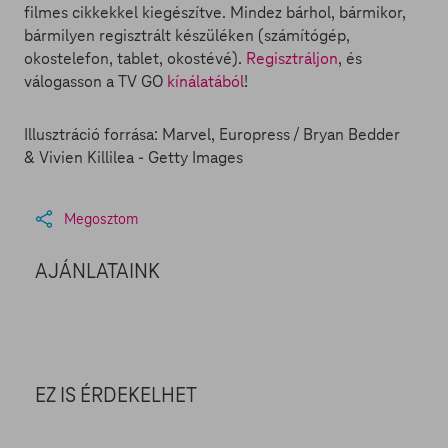
filmes cikkekkel kiegészítve. Mindez bárhol, bármikor,
bármilyen regisztrált készüléken (számítógép,
okostelefon, tablet, okostévé).
Regisztráljon
, és
válogasson a TV GO
kínálatából
!
Illusztráció forrása: Marvel, Europress / Bryan Bedder
& Vivien Killilea - Getty Images
Megosztom
AJÁNLATAINK
EZ IS ÉRDEKELHET