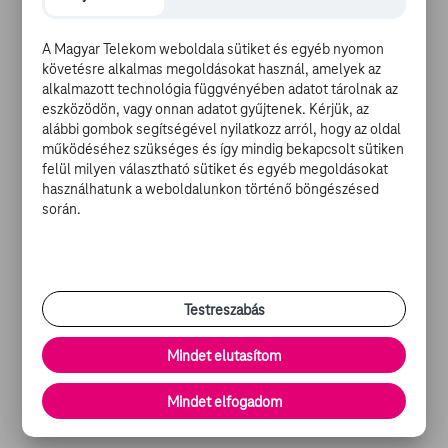
Ezer. A Mercy-re keresztelt filmet szeptemberben
kezdik el forgatni Cincinnatiben. A sztori szerint
Page
A Magyar Telekom weboldala sütiket és egyéb nyomon
egy Lucy nevű lányt fog alakítani, akinek az apja a
követésre alkalmas megoldásokat használ, amelyek az
halálsoron van, és aki beleszert a
Mara
által játszott
alkalmazott technológia függvényében adatot tárolnak az
Mercybe. A bonyodalmat az okozza, hogy a két nő
eszközödön, vagy onnan adatot gyűjtenek. Kérjük, az
ellentétes politikai oldalon küzd, így ez egy leszbikus
alábbi gombok segítségével nyilatkozz arról, hogy az oldal
működéséhez szükséges és így mindig bekapcsolt sütiken
Rómeó és Júlia történetnek tűnik így elsőre.
felül milyen választható sütiket és egyéb megoldásokat
használhatunk a weboldalunkon történő böngészésed
Képeken a Doctor Strange
során.
Testreszabás
A 2016-os év egyik nagy zászlóshajójának ígérkező
Marvel filmhez érkezett pár nagyfelbontású kép.
Mindet elutasítom
A
Benedict Cumberbatch
és
Tilda Swinton
nevével
fémjelzett mozi az eddigi anyagok tekintetében elég
Mindet elfogadom
jónak tűnik, de a mostani képek se okoznak csalódást:
képek ITT
.