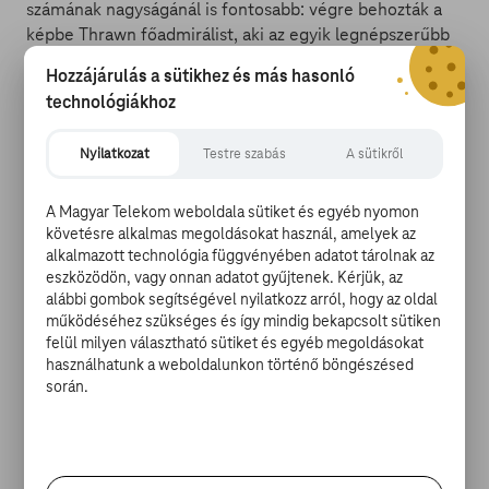
számának nagyságánál is fontosabb: végre behozták a
képbe Thrawn főadmirálist, aki az egyik legnépszerűbb
karakter a kiterjesztett univerzum karakterei közül. Na,
Hozzájárulás a sütikhez és más hasonló
meg itt lesz nekünk Darth Maul is! Ezek után már
technológiákhoz
mindenképpen érdemes várni szeptember 24-ét,
ugyanis akkor startol az új évad.
Trailer ITT.
Nyilatkozat
Testre szabás
A sütikről
A Magyar Telekom weboldala sütiket és egyéb nyomon
követésre alkalmas megoldásokat használ, amelyek az
98 fényképen az atlantai Dragon Con
alkalmazott technológia függvényében adatot tárolnak az
eszközödön, vagy onnan adatot gyűjtenek. Kérjük, az
alábbi gombok segítségével nyilatkozz arról, hogy az oldal
Az egyesült államokbeli Georgia államban
működéséhez szükséges és így mindig bekapcsolt sütiken
megrendetezz Dragon Con idén is színvonalasra
felül milyen választható sütiket és egyéb megoldásokat
sikerült. Az esemény mindig összehozza a legjobbakat:
használhatunk a weboldalunkon történő böngészésed
színészeket, jelmezes rajongókat, filmeket és egyéb
során.
izgalmas csemegéket. Atlanta 1987 óta ad otthon a
konferenciának. A 4 napos rendezvényen idén
megjelent többek közt
Gillian Anderson
(X-akták),
Carlos Valdes (Flash) és Rose McIver (iZombie).