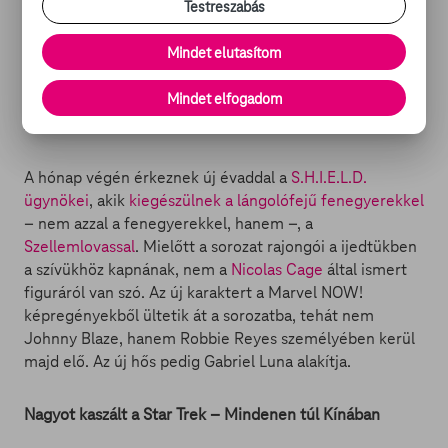
Testreszabás
A mozgalmas összejövetelről itt láthatsz további
Mindet elutasítom
képeket
Mindet elfogadom
A Szellemlovas is csatlakozik a Marvel ügynökeihez
A hónap végén érkeznek új évaddal a
S.H.I.E.L.D.
ügynökei
, akik
kiegészülnek a lángolófejű fenegyerekkel
– nem azzal a fenegyerekkel, hanem –, a
Szellemlovassal
. Mielőtt a sorozat rajongói a ijedtükben
a szívükhöz kapnának, nem a
Nicolas Cage
által ismert
figuráról van szó. Az új karaktert a Marvel NOW!
képregényekből ültetik át a sorozatba, tehát nem
Johnny Blaze, hanem Robbie Reyes személyében kerül
majd elő. Az új hős pedig Gabriel Luna alakítja.
Nagyot kaszált a Star Trek – Mindenen túl Kínában