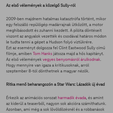
Az első vélemények a közelgő Sully-ról
2009-ben majdnem hatalmas katasztrófa történt, mikor
egy felszálló repülőgép madárrajnak ütközött, a motor
meghibásodott és zuhanni kezdett. A pilóta döntéseit
viszont az angyalok vezették és csodával határos módon
le tudta tenni a gépet a Hudson folyó víztükrére.
Ezt az eseményt dolgozza fel Clint Eastwood Sully című
filmje, amiben
Tom Hanks
játssza majd a hős kapitányt.
Az első vélemények
vegyes benyomásról árulkodnak
.
Hogy mennyire van igaza a kritikusoknak, arról
szeptember 8-tól dönthetnek a magyar nézők.
Ritka menő beharangozón a Star Wars: Lázadók új évad
Érkezik az animációs sorozat
harmadik évada
, és amint
az kiderül a teaserből, nagyon sok akcióra számíthatunk.
Azonban, ami még a sok lövöldözésnél és a robbanások