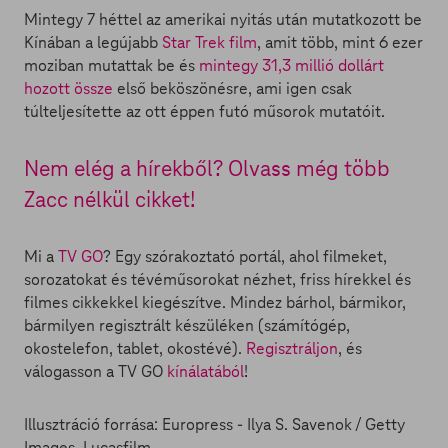
Mintegy 7 héttel az amerikai nyitás után mutatkozott be
Kínában a legújabb
Star Trek film
, amit több, mint 6 ezer
moziban mutattak be és
mintegy 31,3 millió dollárt
hozott össze
első beköszönésre, ami igen csak
túlteljesítette az ott éppen futó műsorok mutatóit.
Nem elég a hírekből? Olvass még több
Zacc nélkül cikket!
Mi a
TV GO
? Egy szórakoztató portál, ahol filmeket,
sorozatokat és tévéműsorokat nézhet, friss hírekkel és
filmes cikkekkel kiegészítve. Mindez bárhol, bármikor,
bármilyen regisztrált készüléken (számítógép,
okostelefon, tablet, okostévé).
Regisztráljon
, és
válogasson a TV GO
kínálatából
!
Illusztráció forrása: Europress - Ilya S. Savenok / Getty
Images, Lucasfilm