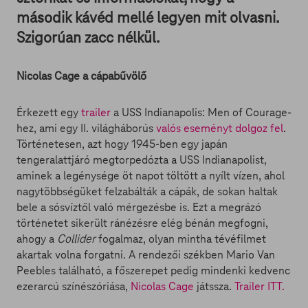
második kávéd mellé legyen mit olvasni.
Szigorúan zacc nélkül.
Nicolas Cage a cápabűvölő
Érkezett egy
trailer
a USS Indianapolis: Men of Courage-
hez, ami egy II. világháborús
valós eseményt dolgoz fel
.
Történetesen, azt hogy 1945-ben egy japán
tengeralattjáró megtorpedózta a USS Indianapolist,
aminek a legénysége öt napot töltött a nyílt vízen, ahol
nagytöbbségüket felzabálták a cápák, de sokan haltak
bele a sósvíztől való mérgezésbe is. Ezt a megrázó
történetet sikerült ránézésre elég bénán megfogni,
ahogy a
Collider
fogalmaz, olyan mintha tévéfilmet
akartak volna forgatni. A rendezői székben Mario Van
Peebles található, a főszerepet pedig mindenki kedvenc
ezerarcú színészóriása,
Nicolas Cage
játssza.
Trailer ITT.