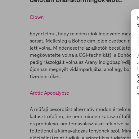
Clown
Egyértelmű, hogy minden idők legjövedelmezőbb 
sorsát. Mellesleg a Bohóc cím jelen esetben nem 
lett volna. Mindenesetre az alkotók becsületére vá
megkövetelte volna a CGI-technikát), a Bohóc egy
pedig rászolgált volna az Arany Indigópapír-díjra:
újonnan megnyílt vidámparkjába, ahol egy bohócru
tizedelni őket.
Arctic Apocalypse
A műfaji besorolást alternatív módon értelmeze
katasztrófafilm, de nem minden katasztrófafilm 
es produkció, ám témaválasztását tekintve sajnos 
feltétlenül a klímaváltozás tényének szól. Minde
előcibálni (mint tudjuk, a szintetikus tudatmódos