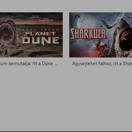
Az Asylum bemutatja: itt a Dűne gyépés mostatestvére
Agysejteket falhoz, itt a Sha