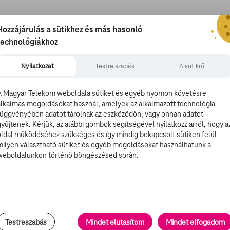
Hozzájárulás a sütikhez és más hasonló
technológiákhoz
horrorfilmjének antihőse, Pennywise nem kerülhette el
igazán kifejező, az Az után az „Őőőő, izé” szemléletesebb
Nyilatkozat
Testre szabás
A sütikről
ljon, hogy szó sincs szimpla vérgagyi kópiáról (az ugyanis
 vérgagyi slasherhorror lett. A forgatókönyv egyedisége
A Magyar Telekom weboldala sütiket és egyéb nyomon követésre
 fiatalok egy csoportja éjszaka beszökik a porfészek
alkalmas megoldásokat használ, amelyek az alkalmazott technológia
hás gyilkos (talán a feldühödött jegyszedő néni) elkezdi
függvényében adatot tárolnak az eszközödön, vagy onnan adatot
gyűjtenek. Kérjük, az alábbi gombok segítségével nyilatkozz arról, hogy a
oldal működéséhez szükséges és így mindig bekapcsolt sütiken felül
milyen választható sütiket és egyéb megoldásokat használhatunk a
weboldalunkon történő böngészésed során.
ndő, bátran mondhatnánk: minden Asylum-film
Asylum-film. Igaz, Roland Emmerich Holnaputánja 2004-
újfent aktuális, a sajnálkozás pedig jelen esetben nem
nesetre a gagyigyár munkatársai nem érezték cikinek újra
Testreszabás
Mindet elutasítom
Mindet elfogadom
ítók többsége leszámol a szégyenérzettel), és legyártani