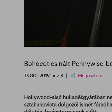
Bohócot csinált Pennywise-bó
TVGO |
2019. nov. 4.
|
Megosztom
Hollywood-alsó hulladékgyárában nem
sztahanovista dolgozói ismét fáradhat
délutáni brainstormingok előtt.