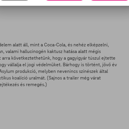
lem alatt áll, mint a Coca-Cola, és nehéz elképzelni,
, valami hallucinogén kaktusz hatása alatt mégis
arra következtethetünk, hogy a gagyigyár túszul ejtette
gy vállalja el jogi védelmüket. Bárhogy is történt, jövő év
Asylum produkció, melyben nevenincs színészek által
tikus koalíció uralmát. (Sajnos a trailer még várat
rejtékezés és remegés.)