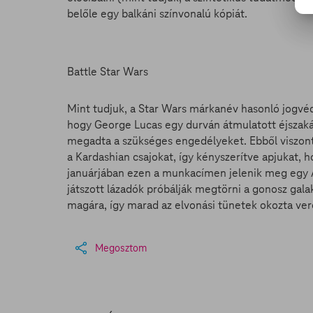
belőle egy balkáni színvonalú kópiát.
Battle Star Wars
Mint tudjuk, a Star Wars márkanév hasonló jogvéde
hogy George Lucas egy durván átmulatott éjszakán
megadta a szükséges engedélyeket. Ebből viszont 
a Kardashian csajokat, így kényszerítve apjukat, ho
januárjában ezen a munkacímen jelenik meg egy 
játszott lázadók próbálják megtörni a gonosz galak
magára, így marad az elvonási tünetek okozta ve
Megosztom