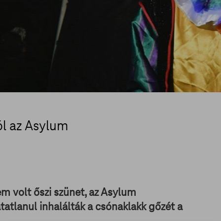
l az Asylum
 volt őszi szünet, az Asylum
atlanul inhalálták a csónaklakk gőzét a