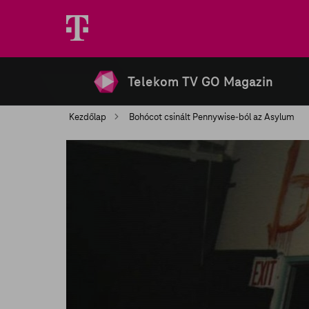
Telekom TV GO Magazin
Kezdőlap
Bohócot csinált Pennywise-ból az Asylum