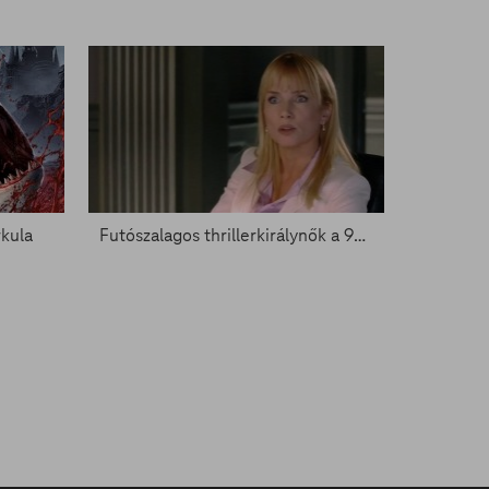
rkula
Futószalagos thrillerkirálynők a 90-esekből