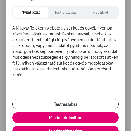
birtokán kap szállást és menedéket. Megannyi családi
titok mellett a házban talál rá szintén elutasított
Nyilatkozat
Testre szabás
A sütikről
unokatestvérére, akivel együtt lépnek az érzelmi
gyógyulás rögös országútjára, aminek nulladik
A Magyar Telekom weboldala sütiket és egyéb nyomon
kilométerköve egy titokzatos, de annál csodálatosabb
követésre alkalmas megoldásokat használ, amelyek az
kertben található.
alkalmazott technológia függvényében adatot tárolnak az
eszközödön, vagy onnan adatot gyűjtenek. Kérjük, az
alábbi gombok segítségével nyilatkozz arról, hogy az oldal
A film rendezője az elismert tévés szakember Marc
működéséhez szükséges és így mindig bekapcsolt sütiken
Munden, írója Jack Thorne. Az előzetest
ide kattintva
felül milyen választható sütiket és egyéb megoldásokat
tekintheted meg
.
használhatunk a weboldalunkon történő böngészésed
során.
Illusztráció: pxhere Forrás: comingsoon
Testreszabás
Megosztom
Mindet elutasítom