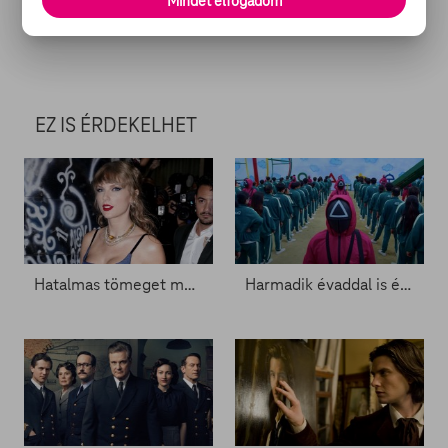
AJÁNLATAINK
Mindet elfogadom
EZ IS ÉRDEKELHET
Hatalmas tömeget mozgat meg Taylor Swift új filmje - Zacc nélkül 1750.
Harmadik évaddal is érkezhet a Squid Game - Zacc nélkül 1367.