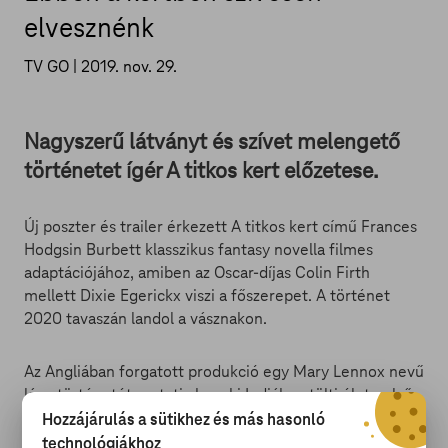
elvesznénk
TV GO |
2019. nov. 29.
Nagyszerű látványt és szívet melengető
történetet ígér A titkos kert előzetese.
Új poszter és trailer érkezett A titkos kert című Frances
Hodgsin Burbett klasszikus fantasy novella filmes
adaptációjához, amiben az Oscar-díjas Colin Firth
mellett Dixie Egerickx viszi a főszerepet. A történet
2020 tavaszán landol a vásznakon.
Az Angliában forgatott produkció egy Mary Lennox nevű
lány történetét mutatja be, aki Indiában tölti élete első
10 évét egy olyan családnál, ahol senki se szereti. Szülei
Hozzájárulás a sütikhez és más hasonló
elvesztése után Angliába kerül, ahol Archibald nagybácsi
technológiákhoz