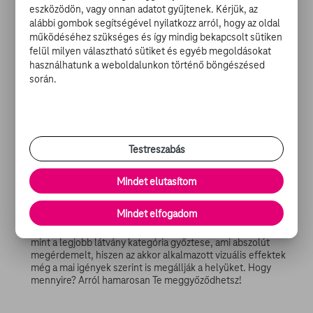
eszközödön, vagy onnan adatot gyűjtenek. Kérjük, az
könnyen emészthető akciójelenetek mellett sajátos
alábbi gombok segítségével nyilatkozz arról, hogy az oldal
humorával lopta be magát a szívünkbe, és lett egy
működéséhez szükséges és így mindig bekapcsolt sütiken
generáció kedvenc katasztrófafilmje:
felül milyen választható sütiket és egyéb megoldásokat
használhatunk a weboldalunkon történő böngészésed
során.
Az akkoriban még a pályafutása elején járó Will Smith játéka
több mint parádés: földönkívüli űrhajóra révedni azóta se
láttunk úgy senkit, mint őt. De nem csak ezért szeretjük! Az
általa alakított Steven Hiller kapitány kimondta azt, amit az
Alien plakátok kapcsán már feltételeztünk, de megkérdezni
nem mertük... a csészealjak vándorai alighanem tényleg
Testreszabás
rettenetes szagot árasztanak.
A függetlenség napja rekordot döntött, mint a
leggyorsabban 100 millió dollár bevételt generáló film.
Mindet elutasítom
Ehhez mindössze 7 vetítési napra volt szüksége. Az előző
csúcsot a Jurassic Park tartotta. Jeff Goldblum nagyszerű
Mindet elfogadom
alakítást nyújtott mindkét történetben.
Roland Emmerich rendezése 1997-ben Oscar-díjat kapott,
mint a legjobb látvány kategória győztese, ami abszolút
megérdemelt, hiszen az akkor alkalmazott vizuális effektek
még a mai igények szerint is megállják a helyüket. Hogy
mennyire? Arról hamarosan Te meggyőződhetsz!