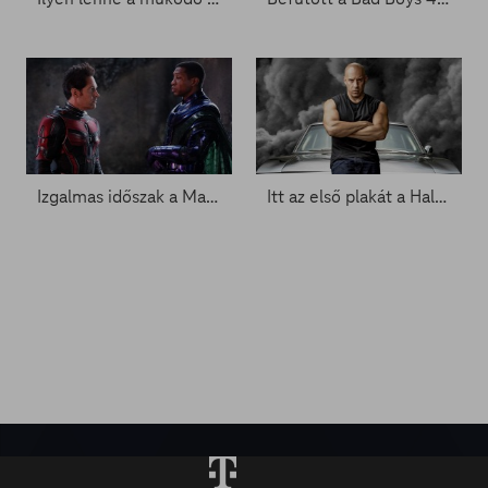
Izgalmas időszak a Marvel világában - Zacc nélkül 1631.
Itt az első plakát a Halálos iramban végéhez - Zacc nélkül 1621.