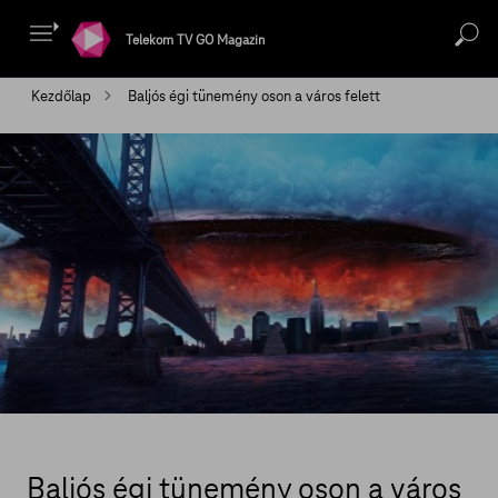
Telekom TV GO Magazin
Kezdőlap
Baljós égi tünemény oson a város felett
Baljós égi tünemény oson a város