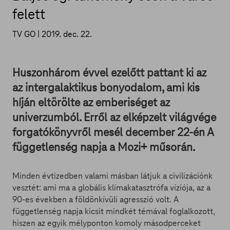
felett
TV GO |
2019. dec. 22.
Huszonhárom évvel ezelőtt pattant ki az
az intergalaktikus bonyodalom, ami kis
híján eltörölte az emberiséget az
univerzumból. Erről az elképzelt világvége
forgatókönyvről mesél december 22-én A
függetlenség napja a Mozi+ műsorán.
Minden évtizedben valami másban látjuk a civilizációnk
vesztét: ami ma a globális klímakatasztrófa víziója, az a
90-es években a földönkívüli agresszió volt. A
függetlenség napja kicsit mindkét témával foglalkozott,
hiszen az egyik mélyponton komoly másodperceket