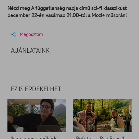
Nézd meg A függetlenség napja című sci-fi klasszikust
december 22-én vasárnap 21.00-tól a Mozi+ műsorán!
Megosztom
AJÁNLATAINK
EZ IS ÉRDEKELHET
Ilyen lenne a működő Jurassic Park - Zacc nélkül 2050.
Befutott a Bad Boys 4. előzetese - Zacc nélkül 1848.