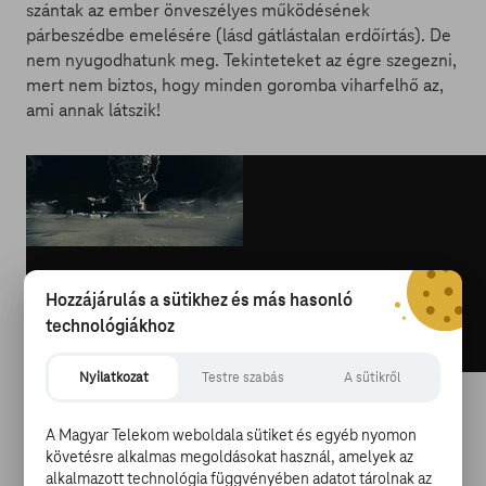
szántak az ember önveszélyes működésének
párbeszédbe emelésére (lásd gátlástalan erdőírtás). De
nem nyugodhatunk meg. Tekinteteket az égre szegezni,
mert nem biztos, hogy minden goromba viharfelhő az,
ami annak látszik!
Hozzájárulás a sütikhez és más hasonló
technológiákhoz
Nyilatkozat
Testre szabás
A sütikről
via GIPHY
A Magyar Telekom weboldala sütiket és egyéb nyomon
követésre alkalmas megoldásokat használ, amelyek az
A függetlenség napja a nagyszerű látvány és a pörgős,
alkalmazott technológia függvényében adatot tárolnak az