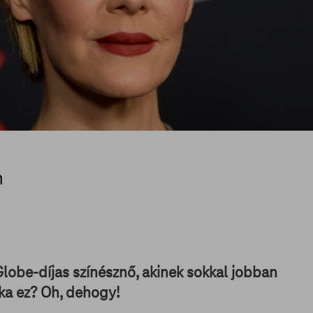
n
lobe-díjas színésznő, akinek sokkal jobban
tika ez? Oh, dehogy!