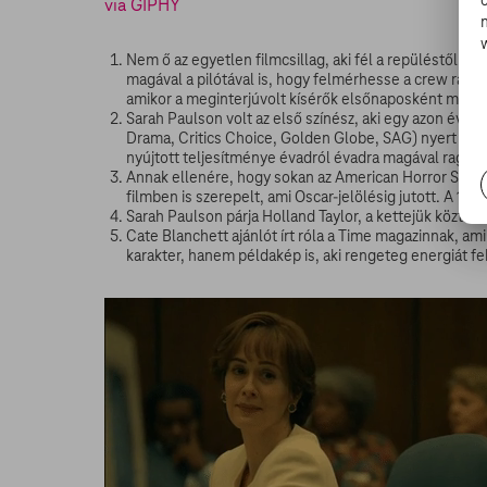
via GIPHY
Nem ő az egyetlen filmcsillag, aki fél a repüléstől, d
magával a pilótával is, hogy felmérhesse a crew ráter
amikor a meginterjúvolt kísérők elsőnaposként mutat
Sarah Paulson volt az első színész, aki egy azon évb
Drama, Critics Choice, Golden Globe, SAG) nyert ugy
nyújtott teljesítménye évadról évadra magával ragadja 
Annak ellenére, hogy sokan az American Horror Story 
filmben is szerepelt, ami Oscar-jelölésig jutott. A 12 év
Sarah Paulson párja Holland Taylor, a kettejük közti k
Cate Blanchett ajánlót írt róla a Time magazinnak, a
karakter, hanem példakép is, aki rengeteg energiát fe