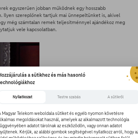
kterek egyszerűen jobban működnek egy hosszabb
 Ilyen szereplőnek tartjuk mai ünnepeltünket is, akivel
hogy még számtalan remek teljesítménnyel ajándékoz meg
ytatjuk vele kapcsolatban.
Hozzájárulás a sütikhez és más hasonló
technológiákhoz
Nyilatkozat
Testre szabás
A sütikről
A Magyar Telekom weboldala sütiket és egyéb nyomon követésre
alkalmas megoldásokat használ, amelyek az alkalmazott technológia
függvényében adatot tárolnak az eszközödön, vagy onnan adatot
gyűjtenek. Kérjük, az alábbi gombok segítségével nyilatkozz arról, hogy a