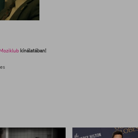
Moziklub
kínálatában!
ges