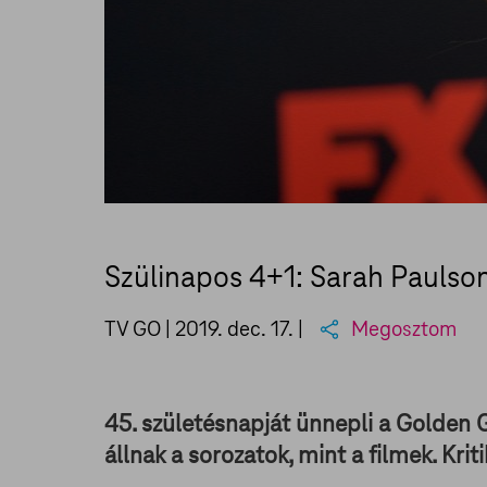
Szülinapos 4+1: Sarah Paulso
TV GO |
2019. dec. 17.
|
Megosztom
45. születésnapját ünnepli a Golden G
állnak a sorozatok, mint a filmek. Kri