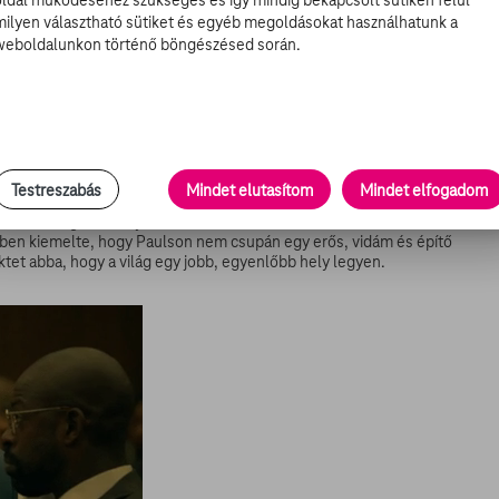
oldal működéséhez szükséges és így mindig bekapcsolt sütiken felül
milyen választható sütiket és egyéb megoldásokat használhatunk a
weboldalunkon történő böngészésed során.
e állítólag különös szokása elbeszélgetni a személyzettel és
mettségét. Állítólag nem egyszer esett már tréfa áldozatául,
koztak be neki.
en öt meghatározó díjat (Emmy, TCA Individual Achievement in
anazért a szerepért. Az American Crime Story című sorozatban
a nézőt és a kritikusokat is.
színésznőjeként azonosítják, eddigi pályafutása során két olyan
Testreszabás
Mindet elutasítom
Mindet elfogadom
 rabszolgaság díjazott is lett.
orkülönbség 32 év. Ilyen ez a szerelem!
miben kiemelte, hogy Paulson nem csupán egy erős, vidám és építő
ktet abba, hogy a világ egy jobb, egyenlőbb hely legyen.