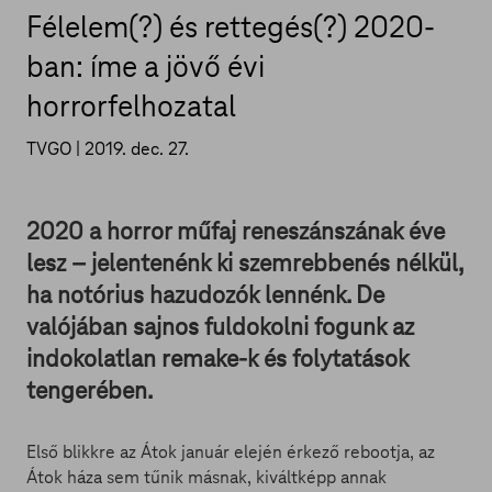
Félelem(?) és rettegés(?) 2020-
ban: íme a jövő évi
horrorfelhozatal
TVGO |
2019. dec. 27.
2020 a horror műfaj reneszánszának éve
lesz – jelentenénk ki szemrebbenés nélkül,
ha notórius hazudozók lennénk. De
valójában sajnos fuldokolni fogunk az
indokolatlan remake-k és folytatások
tengerében.
Első blikkre az Átok január elején érkező rebootja, az
Átok háza sem tűnik másnak, kiváltképp annak