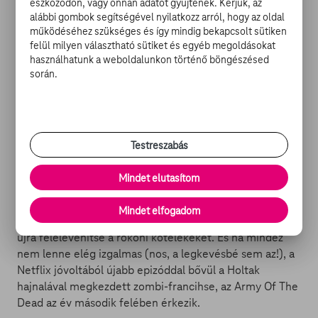
eszközödön, vagy onnan adatot gyűjtenek. Kérjük, az
folytatódik: jön ugyanis döbbenetesen bárgyú sztorival
alábbi gombok segítségével nyilatkozz arról, hogy az oldal
operáló A fiú második része, valamint nem ússzuk meg a
működéséhez szükséges és így mindig bekapcsolt sütiken
rémségesen rossz Fűrész-kópia, A szabadulószoba
felül milyen választható sütiket és egyéb megoldásokat
folytatása nélkül sem. És ha már témánál vagyunk:
használhatunk a weboldalunkon történő böngészésed
érkezik egy – egyelőre cím nélküli – Fűrész-epizód is,
során.
melyre az emberiségnek hasonló szüksége van, mint
egy újabb nagykörúti barbershopra. Mindemellett – ha
tetszik, ha nem – a feldolgozóipar munkatársai
előrángatják a sublót aljából a méltán elfeledett
Testreszabás
Kampókezet, ugyanakkor Tony Todd már csak egy
cameoszerepet kap a sztoriban. És persze mi sem
Mindet elutasítom
természetesebb, mint hogy feltámad a
családcentrikusság szószátyár státuszszimbóluma,
Mindet elfogadom
Michael Myers, hogy a Halloween Kills című epizódban
újra felelevenítse a rokoni kötelékeket. És ha mindez
nem lenne elég izgalmas (nos, a legkevésbé sem az!), a
Netflix jóvoltából újabb epizóddal bővül a Holtak
hajnalával megkezdett zombi-francihse, az Army Of The
Dead az év második felében érkezik.