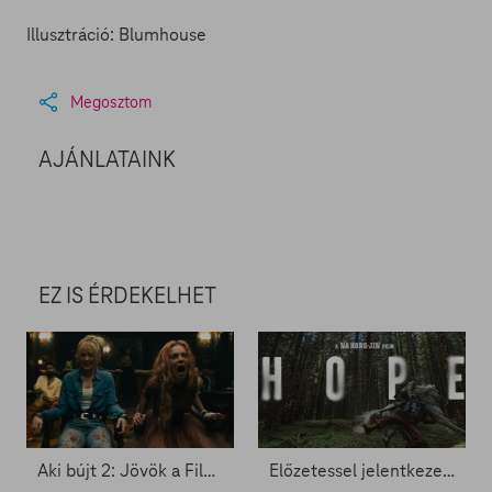
Illusztráció: Blumhouse
Megosztom
AJÁNLATAINK
EZ IS ÉRDEKELHET
Aki bújt 2: Jövök a FilmPremieren
Előzetessel jelentkezett a Hope - Zacc nélkül 2088.