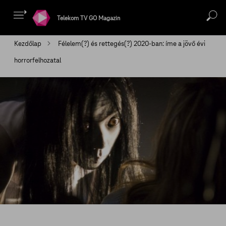
Telekom TV GO Magazin
Kezdőlap
Félelem(?) és rettegés(?) 2020-ban: íme a jövő évi
horrorfelhozatal