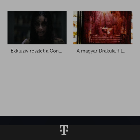
Exkluzív részlet a Gonosz halott új részéből - Zacc nélkül 2088.
A magyar Drakula-film meghívást kapott a pesarói fesztiválra - Zacc nélkül 2085.