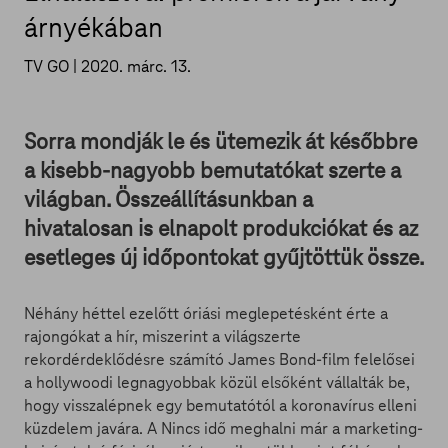
árnyékában
TV GO |
2020. márc. 13.
Sorra mondják le és ütemezik át későbbre
a kisebb-nagyobb bemutatókat szerte a
világban. Összeállításunkban a
hivatalosan is elnapolt produkciókat és az
esetleges új időpontokat gyűjtöttük össze.
Néhány héttel ezelőtt óriási meglepetésként érte a
rajongókat a hír, miszerint a világszerte
rekordérdeklődésre számító James Bond-film felelősei
a hollywoodi legnagyobbak közül elsőként vállalták be,
hogy visszalépnek egy bemutatótól a koronavírus elleni
küzdelem javára. A Nincs idő meghalni már a marketing-