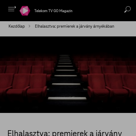
Telekom TV GO Magazin
Kezdőlap
Elhalasztva: premierek a járvány árnyékában
Elhalasztva: premierek a járvány