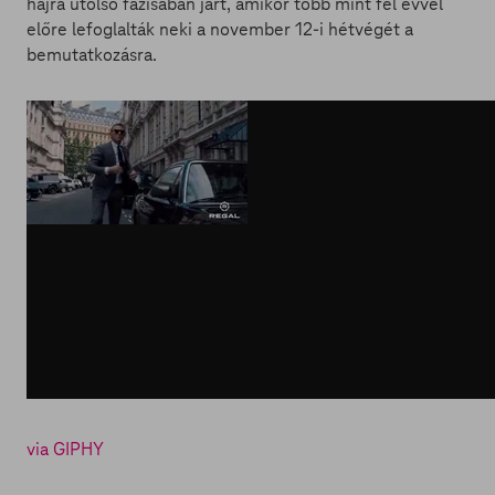
hajrá utolsó fázisában járt, amikor több mint fél évvel
előre lefoglalták neki a november 12-i hétvégét a
bemutatkozásra.
via GIPHY