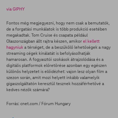
via GIPHY
Fontos még megjegyezni, hogy nem csak a bemutatók,
de a forgatási munkálatok is több produkció esetében
megakadtak. Tom Cruise és csapata például
Olaszországban állt rajtra készen, amikor
el kellett
hagyniuk
a térséget, de a beszűkölő lehetőségek a nagy
streaming cégek kínálatát is befolyásolhatják
hamarosan. A fogyasztói szokások átrajzolódása és a
digitális platformok előretörése azonban egy egészen
különös helyzetet is előidézhet: vajon lesz olyan film a
szezon során, amit mozi helyett inkább valamelyik
gigaszolgáltatón keresztül tesznek hozzáférhetővé a
kedves nézők számára?
Forrás: cnet.com / Fórum Hungary