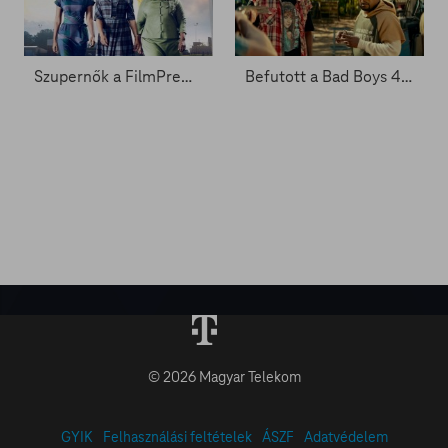
Szupernők a FilmPremier nőnapi válogatásában!
Befutott a Bad Boys 4. előzetese - Zacc nélkül 1848.
© 2026 Magyar Telekom
GYIK
Felhasználási feltételek
ÁSZF
Adatvédelem