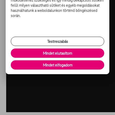
működéséhez szükséges és így mindig bekapcsolt sütiken
felül milyen választható sütiket és egyéb megoldásokat
használhatunk a weboldalunkon történő böngészésed
során.
Testreszabás
Mindet elutasítom
Mindet elfogadom