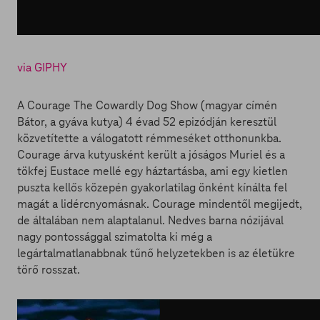
via GIPHY
A Courage The Cowardly Dog Show (magyar címén
Bátor, a gyáva kutya) 4 évad 52 epizódján keresztül
közvetítette a válogatott rémmeséket otthonunkba.
Courage árva kutyusként került a jóságos Muriel és a
tökfej Eustace mellé egy háztartásba, ami egy kietlen
puszta kellős közepén gyakorlatilag önként kínálta fel
magát a lidércnyomásnak. Courage mindentől megijedt,
de általában nem alaptalanul. Nedves barna nózijával
nagy pontossággal szimatolta ki még a
legártalmatlanabbnak tűnő helyzetekben is az életükre
törő rosszat.