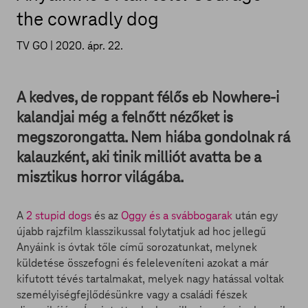
the cowradly dog
TV GO |
2020. ápr. 22.
A kedves, de roppant félős eb Nowhere-i
kalandjai még a felnőtt nézőket is
megszorongatta. Nem hiába gondolnak rá
kalauzként, aki tinik milliót avatta be a
misztikus horror világába.
A
2 stupid dogs
és az
Oggy és a svábbogarak
után egy
újabb rajzfilm klasszikussal folytatjuk ad hoc jellegű
Anyáink is óvtak tőle című sorozatunkat, melynek
küldetése összefogni és feleleveníteni azokat a már
kifutott tévés tartalmakat, melyek nagy hatással voltak
személyiségfejlődésünkre vagy a családi fészek