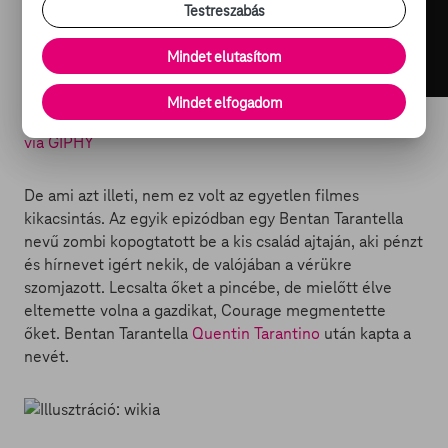
Testreszabás
Mindet elutasítom
Mindet elfogadom
via GIPHY
De ami azt illeti, nem ez volt az egyetlen filmes
kikacsintás. Az egyik epizódban egy Bentan Tarantella
nevű zombi kopogtatott be a kis család ajtaján, aki pénzt
és hírnevet igért nekik, de valójában a vérükre
szomjazott. Lecsalta őket a pincébe, de mielőtt élve
eltemette volna a gazdikat, Courage megmentette
őket. Bentan Tarantella
Quentin Tarantino
után kapta a
nevét.