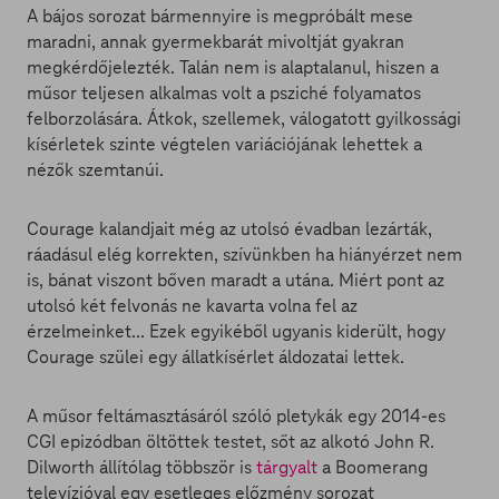
A bájos sorozat bármennyire is megpróbált mese
maradni, annak gyermekbarát mivoltját gyakran
megkérdőjelezték. Talán nem is alaptalanul, hiszen a
műsor teljesen alkalmas volt a psziché folyamatos
felborzolására. Átkok, szellemek, válogatott gyilkossági
kísérletek szinte végtelen variációjának lehettek a
nézők szemtanúi.
Courage kalandjait még az utolsó évadban lezárták,
ráadásul elég korrekten, szívünkben ha hiányérzet nem
is, bánat viszont bőven maradt a utána. Miért pont az
utolsó két felvonás ne kavarta volna fel az
érzelmeinket... Ezek egyikéből ugyanis kiderült, hogy
Courage szülei egy állatkísérlet áldozatai lettek.
A műsor feltámasztásáról szóló pletykák egy 2014-es
CGI epizódban öltöttek testet, sőt az alkotó John R.
Dilworth állítólag többször is
tárgyalt
a Boomerang
televízióval egy esetleges előzmény sorozat