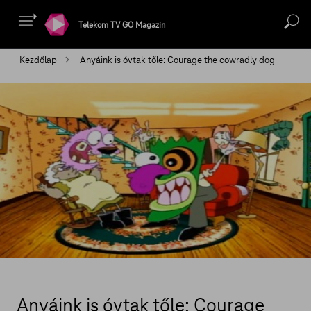
Telekom TV GO Magazin
Kezdőlap
Anyáink is óvtak tőle: Courage the cowradly dog
Anyáink is óvtak tőle: Courage