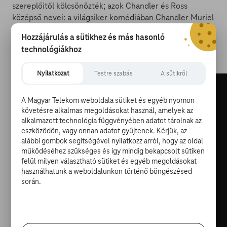
szereplőitől kölcsönözték; azok Chandler és Ross
középső nevei: a világsiker komédiában Chandler Muriel
Bing (
Matthew Perry
) és Ross Eustace Geller (
David
Hozzájárulás a sütikhez és más hasonló
Schwimmer
) szerepelt a New York-i fickók
technológiákhoz
anyakönyvében.
Nyilatkozat
Testre szabás
A sütikről
A Magyar Telekom weboldala sütiket és egyéb nyomon
követésre alkalmas megoldásokat használ, amelyek az
alkalmazott technológia függvényében adatot tárolnak az
eszközödön, vagy onnan adatot gyűjtenek. Kérjük, az
alábbi gombok segítségével nyilatkozz arról, hogy az oldal
működéséhez szükséges és így mindig bekapcsolt sütiken
felül milyen választható sütiket és egyéb megoldásokat
használhatunk a weboldalunkon történő böngészésed
során.