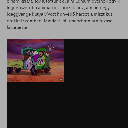
dinamikájára. Így jutottunk el a millenium éveinek egyik
legnépszerűbb animációs sorozatához, amiben egy
ideggyenge kutya vívott honvédő harcot a misztikus
erőkkel szemben. Mindezt jól utánozható ordítozások
közepette.