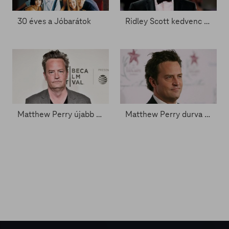
30 éves a Jóbarátok
Ridley Scott kedvenc filmjei - Zacc nélkül 1868.
Matthew Perry újabb horrorsztorija - Zacc nélkül 1564.
Matthew Perry durva sztorit mondott - Zacc nélkül 1560.