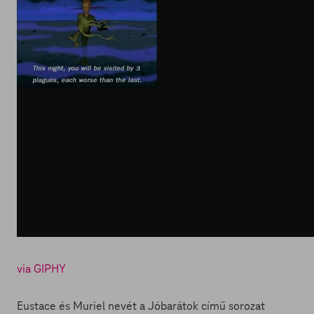
via GIPHY
Eustace és Muriel nevét a Jóbarátok című sorozat