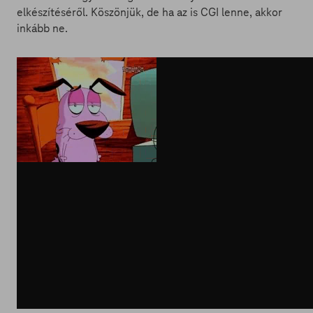
elkészítéséről. Köszönjük, de ha az is CGI lenne, akkor
inkább ne.