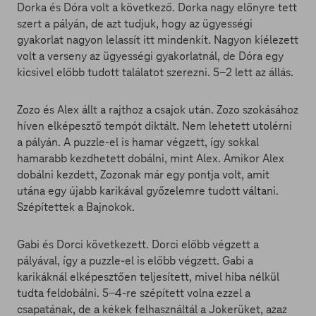
Dorka és Dóra volt a következő. Dorka nagy előnyre tett
szert a pályán, de azt tudjuk, hogy az ügyességi
gyakorlat nagyon lelassít itt mindenkit. Nagyon kiélezett
volt a verseny az ügyességi gyakorlatnál, de Dóra egy
kicsivel előbb tudott találatot szerezni. 5-2 lett az állás.
Zozo és Alex állt a rajthoz a csajok után. Zozo szokásához
híven elképesztő tempót diktált. Nem lehetett utolérni
a pályán. A puzzle-el is hamar végzett, így sokkal
hamarabb kezdhetett dobálni, mint Alex. Amikor Alex
dobálni kezdett, Zozonak már egy pontja volt, amit
utána egy újabb karikával győzelemre tudott váltani.
Szépítettek a Bajnokok.
Gabi és Dorci következett. Dorci előbb végzett a
pályával, így a puzzle-el is előbb végzett. Gabi a
karikáknál elképesztően teljesített, mivel hiba nélkül
tudta feldobálni. 5-4-re szépített volna ezzel a
csapatának, de a kékek felhasználtál a Jokerüket, azaz