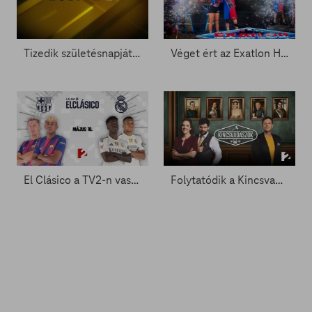
Tizedik születésnapját ünnepli a Mozi+
Véget ért az Exatlon Hungary – Ők emelhették magasba a trófeát
El Clásico a TV2-n vasárnap este
Folytatódik a Kincsvadászok, újra lehet jelentkezni