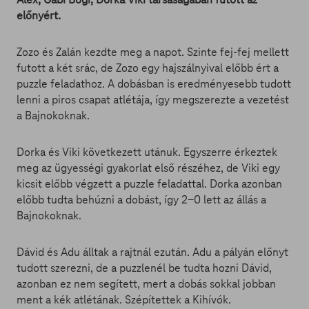
előnyért.
Zozo és Zalán kezdte meg a napot. Szinte fej-fej mellett
futott a két srác, de Zozo egy hajszálnyival előbb ért a
puzzle feladathoz. A dobásban is eredményesebb tudott
lenni a piros csapat atlétája, így megszerezte a vezetést
a Bajnokoknak.
Dorka és Viki következett utánuk. Egyszerre érkeztek
meg az ügyességi gyakorlat első részéhez, de Viki egy
kicsit előbb végzett a puzzle feladattal. Dorka azonban
előbb tudta behúzni a dobást, így 2-0 lett az állás a
Bajnokoknak.
Dávid és Adu álltak a rajtnál ezután. Adu a pályán előnyt
tudott szerezni, de a puzzlenél be tudta hozni Dávid,
azonban ez nem segített, mert a dobás sokkal jobban
ment a kék atlétának. Szépítettek a Kihívók.