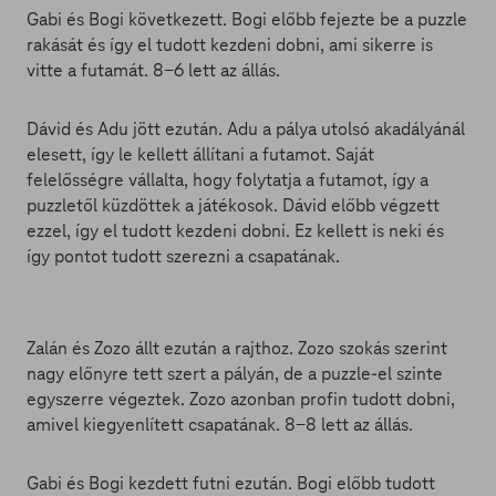
Gabi és Bogi következett. Bogi előbb fejezte be a puzzle
rakását és így el tudott kezdeni dobni, ami sikerre is
vitte a futamát. 8-6 lett az állás.
Dávid és Adu jött ezután. Adu a pálya utolsó akadályánál
elesett, így le kellett állítani a futamot. Saját
felelősségre vállalta, hogy folytatja a futamot, így a
puzzletől küzdöttek a játékosok. Dávid előbb végzett
ezzel, így el tudott kezdeni dobni. Ez kellett is neki és
így pontot tudott szerezni a csapatának.
Zalán és Zozo állt ezután a rajthoz. Zozo szokás szerint
nagy előnyre tett szert a pályán, de a puzzle-el szinte
egyszerre végeztek. Zozo azonban profin tudott dobni,
amivel kiegyenlített csapatának. 8-8 lett az állás.
Gabi és Bogi kezdett futni ezután. Bogi előbb tudott