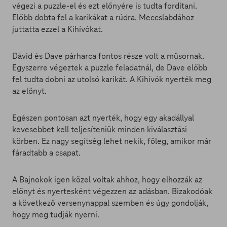
végezi a puzzle-el és ezt előnyére is tudta fordítani.
Előbb dobta fel a karikákat a rúdra. Meccslabdához
juttatta ezzel a Kihívókat.
Dávid és Dave párharca fontos része volt a műsornak.
Egyszerre végeztek a puzzle feladatnál, de Dave előbb
fel tudta dobni az utolsó karikát. A Kihívók nyerték meg
az előnyt.
Egészen pontosan azt nyerték, hogy egy akadállyal
kevesebbet kell teljesíteniük minden kiválasztási
körben. Ez nagy segítség lehet nekik, főleg, amikor már
fáradtabb a csapat.
A Bajnokok igen közel voltak ahhoz, hogy elhozzák az
előnyt és nyertesként végezzen az adásban. Bizakodóak
a következő versenynappal szemben és úgy gondolják,
hogy meg tudják nyerni.