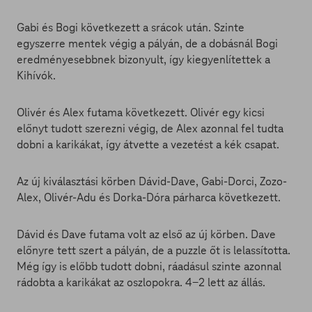
Gabi és Bogi következett a srácok után. Szinte
egyszerre mentek végig a pályán, de a dobásnál Bogi
eredményesebbnek bizonyult, így kiegyenlítettek a
Kihívók.
Olivér és Alex futama következett. Olivér egy kicsi
előnyt tudott szerezni végig, de Alex azonnal fel tudta
dobni a karikákat, így átvette a vezetést a kék csapat.
Az új kiválasztási körben Dávid-Dave, Gabi-Dorci, Zozo-
Alex, Olivér-Adu és Dorka-Dóra párharca következett.
Dávid és Dave futama volt az első az új körben. Dave
előnyre tett szert a pályán, de a puzzle őt is lelassította.
Még így is előbb tudott dobni, ráadásul szinte azonnal
rádobta a karikákat az oszlopokra. 4-2 lett az állás.