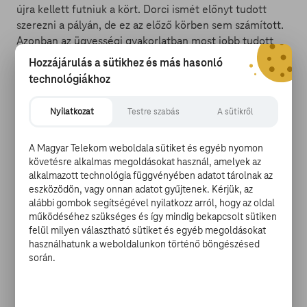
újra kellett futniuk a kört. Dorci ismét előnyt tudott
szerezni a pályán, de ez az előző körben sem számított.
Azonban az ügyességi gyakorlatban most jobb tudott
lenni Dorci, így elveszett a Bajnokok pontja és a Kihívók
Hozzájárulás a sütikhez és más hasonló
jöttek fel 6-3-ra.
technológiákhoz
Olivér és Adu párharca következett. Adu elképesztő
Nyilatkozat
Testre szabás
A sütikről
tempóban tört előre a pályán és a puzzle-el is jóval
előbb végzett. Nagy előnnyel kezdhetett el dobni, amit
A Magyar Telekom weboldala sütiket és egyéb nyomon
hamar be is húzott. 7-3 lett ezzel az állás. Egyre jobban
követésre alkalmas megoldásokat használ, amelyek az
elhúztak a Kihívók.
alkalmazott technológia függvényében adatot tárolnak az
eszközödön, vagy onnan adatot gyűjtenek. Kérjük, az
alábbi gombok segítségével nyilatkozz arról, hogy az oldal
működéséhez szükséges és így mindig bekapcsolt sütiken
felül milyen választható sütiket és egyéb megoldásokat
Az új kiválasztási körben Zozo Zalánnal, Gabi Bogival,
használhatunk a weboldalunkon történő böngészésed
során.
Dávid Aduval, Dorka Vikivel, Olivér Alexel mérkőzött
meg.