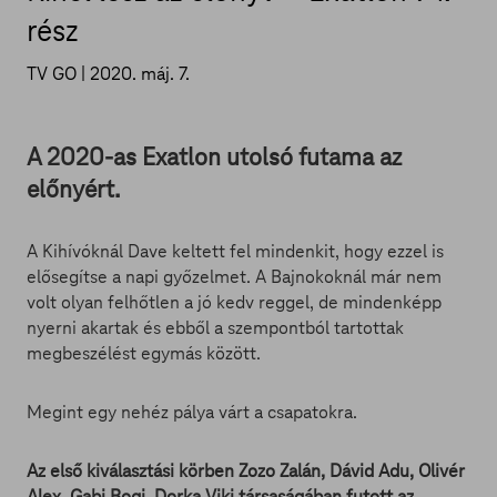
rész
TV GO |
2020. máj. 7.
A 2020-as Exatlon utolsó futama az
előnyért.
A Kihívóknál Dave keltett fel mindenkit, hogy ezzel is
elősegítse a napi győzelmet. A Bajnokoknál már nem
volt olyan felhőtlen a jó kedv reggel, de mindenképp
nyerni akartak és ebből a szempontból tartottak
megbeszélést egymás között.
Megint egy nehéz pálya várt a csapatokra.
Az első kiválasztási körben Zozo Zalán, Dávid Adu, Olivér
Alex, Gabi Bogi, Dorka Viki társaságában futott az