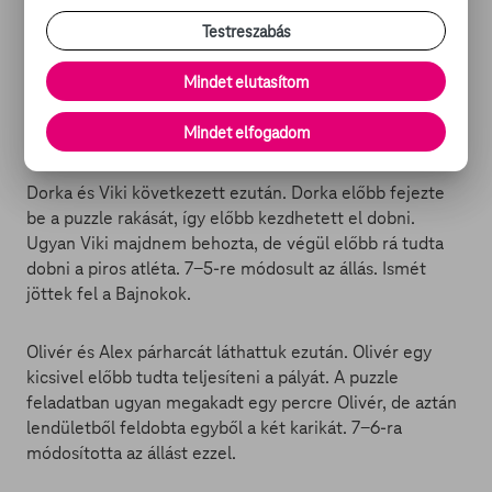
Zozo és Zalán kezdte az új kiválasztási kört. Zozo szintén
Testreszabás
elképesztő tempót diktált a pályán, amivel nagyban
megnövelte az esélyét a pontszerzésre. Mire Zalán
Mindet elutasítom
dobni kezdhetett már Zozo behúzott egy pontot, majd
nemsokkal rá a második karikát is rájuttatta a rúdra. 7-
Mindet elfogadom
4-re módosult az állás.
Dorka és Viki következett ezután. Dorka előbb fejezte
be a puzzle rakását, így előbb kezdhetett el dobni.
Ugyan Viki majdnem behozta, de végül előbb rá tudta
dobni a piros atléta. 7-5-re módosult az állás. Ismét
jöttek fel a Bajnokok.
Olivér és Alex párharcát láthattuk ezután. Olivér egy
kicsivel előbb tudta teljesíteni a pályát. A puzzle
feladatban ugyan megakadt egy percre Olivér, de aztán
lendületből feldobta egyből a két karikát. 7-6-ra
módosította az állást ezzel.