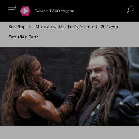
Telekom TV GO Magazin
Kezdőlap
Mikor a közutálat kohéziós erő lett - 20 éves a
Battlefield Earth