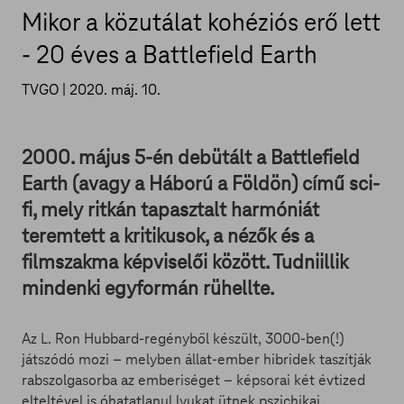
Mikor a közutálat kohéziós erő lett
- 20 éves a Battlefield Earth
TVGO |
2020. máj. 10.
2000. május 5-én debütált a Battlefield
Earth (avagy a Háború a Földön) című sci-
fi, mely ritkán tapasztalt harmóniát
teremtett a kritikusok, a nézők és a
filmszakma képviselői között. Tudniillik
mindenki egyformán rühellte.
Az L. Ron Hubbard-regényből készült, 3000-ben(!)
játszódó mozi – melyben állat-ember hibridek taszítják
rabszolgasorba az emberiséget – képsorai két évtized
elteltével is óhatatlanul lyukat ütnek pszichikai