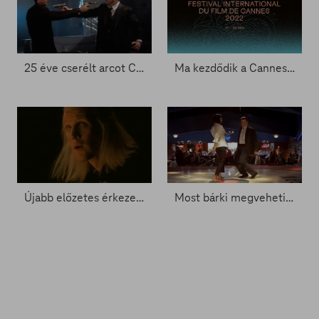
25 éve cserélt arcot Cage és Travolta
Ma kezdődik a Cannes-i Filmfesztivál - Zacc nélkül 1458.
Újabb előzetes érkezett a Trónok harca-spinoffhoz - Zacc nélkül 1451.
Most bárki megveheti Travolta öltönyét a Ponyvaregényből