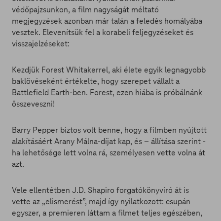
védőpajzsunkon, a film nagyságát méltató
megjegyzések azonban már talán a feledés homályába
vesztek. Elevenítsük fel a korabeli feljegyzéseket és
visszajelzéseket:
Kezdjük Forest Whitakerrel, aki élete egyik legnagyobb
baklövéseként értékelte, hogy szerepet vállalt a
Battlefield Earth-ben. Forest, ezen hiába is próbálnánk
összeveszni!
Barry Pepper biztos volt benne, hogy a filmben nyújtott
alakításáért Arany Málna-díjat kap, és – állítása szerint -
ha lehetősége lett volna rá, személyesen vette volna át
azt.
Vele ellentétben J.D. Shapiro forgatókönyvíró át is
vette az „elismerést”, majd így nyilatkozott: csupán
egyszer, a premieren láttam a filmet teljes egészében,