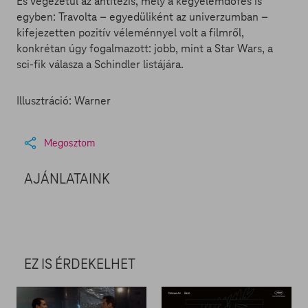
És végezetül az antitézis, mely a kegyelemdöfés is
egyben: Travolta – egyedüliként az univerzumban –
kifejezetten pozitív véleménnyel volt a filmről,
konkrétan úgy fogalmazott: jobb, mint a Star Wars, a
sci-fik válasza a Schindler listájára.
Illusztráció: Warner
Megosztom
AJÁNLATAINK
EZ IS ÉRDEKELHET