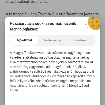
és az is soknak bizonyult.
A főszereplő, John Travolta Quentin Tarantinót javasolta
rendezőnek, aki a maga diplomatikus módján annyit
Hozzájárulás a sütikhez és más hasonló
mondott: szó sem lehet róla.
technológiákhoz
Nyilatkozat
Testre szabás
A sütikről
És akkor jöjjön pár megjegyzés a kritikusoktól:
A Magyar Telekom weboldala sütiket és egyéb nyomon
Elvis Mitchell (New York Times): „Talán elhamarkodott
követésre alkalmas megoldásokat használ, amelyek az
dolog ilyesmit kijelenteni, de a Battlefield Earth
alkalmazott technológia függvényében adatot tárolnak az
eszközödön, vagy onnan adatot gyűjtenek. Kérjük, az
könnyen lehet az évszázad legrosszabb filmje, a 2000-
alábbi gombok segítségével nyilatkozz arról, hogy az oldal
es évek válasza a 9-es terv a világűrből című alkotásra.”
működéséhez szükséges és így mindig bekapcsolt sütiken
felül milyen választható sütiket és egyéb megoldásokat
Jonathan Ross filmkritikus: „Ebben a filmben
használhatunk a weboldalunkon történő böngészésed
során.
egyszerűen minden csúcsbéna. A patetikus zene, a
hiteltelen díszlet, a szörnyű párbeszédek, a rettenetes
alakítások, a zajos speciális effektusok, valamint az