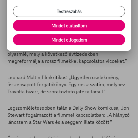
eleje, a közepe és a vége.”
Testreszabás
Roger Ebert (Chicago Sun-Times): „A Battlefield Earth
olyan, mint egy buszút egy olyan fazon mellett, aki már
Mindet elutasítom
hónapok óta nem fürdött. Nem csupán rossz élmény, de
a gyomrod is felfordul tőle. (...) Idővel viszont rájöttem,
Mindet elfogadom
hogy valami történelmi dolog szemtanúja vagyok,
olyasmié, mely a következő évtizedekben
megreformálja a rossz filmekkel kapcsolatos vicceket.”
Leonard Maltin filmkritikus: „Ügyetlen cselekmény,
összecsapott forgatókönyv. Egy rossz szatíra, melyhez
Travolta bizarr, de szórakoztató játéka társul.”
Legszemléletesebben talán a Daily Show komikusa, Jon
Stewart fogalmazott a filmmel kapcsolatban: „A hiányzó
láncszem a Star Wars és a seggem illata között.”