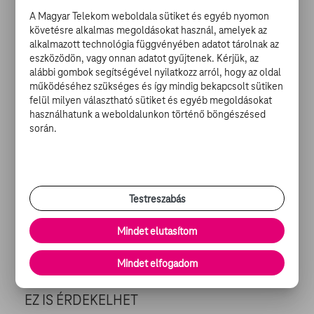
is megy a talágatás, hogy vajon a filmek/sorozatok visszahozzák-
A Magyar Telekom weboldala sütiket és egyéb nyomon
e majd őt valaha.
követésre alkalmas megoldásokat használ, amelyek az
A válasz igen, legalábbis a
The Hollywood Reporter
szerint, sőt,
alkalmazott technológia függvényében adatot tárolnak az
már az is megvan, ki fogja játszani: Temuera Morrison, aki A
eszközödön, vagy onnan adatot gyűjtenek. Kérjük, az
klónok támadásában Boba Fett apját, Jango Fettet játszotta.
alábbi gombok segítségével nyilatkozz arról, hogy az oldal
Nem most fogja magát először kipróbálni ebben a szerepben,
működéséhez szükséges és így mindig bekapcsolt sütiken
ugyanis már több videojátékban kölcsönözte Bobának a hangját.
felül milyen választható sütiket és egyéb megoldásokat
A The Mandalorian második évada idén ősszel érkezhet,
használhatunk a weboldalunkon történő böngészésed
egyelőre a járványhelyzet nem befolyásolja a premiert, mivel
során.
még márciusban sikerült befejezniük a jelenetek rögzítését.
Illusztráció: Lucasfilm
Megosztom
Testreszabás
AJÁNLATAINK
Mindet elutasítom
Mindet elfogadom
EZ IS ÉRDEKELHET