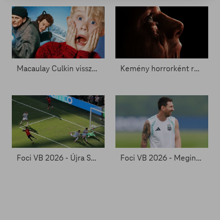
Macaulay Culkin visszatérhet Kevinként - Zacc nélkül 2096.
Kemény horrorként rúghatja be az ajtót Agyagpofa - Zacc nélkül 2093.
Foci VB 2026 - Újra Spanyolország a futballvilág trónján
Foci VB 2026 - Megint a végén jön a dráma?