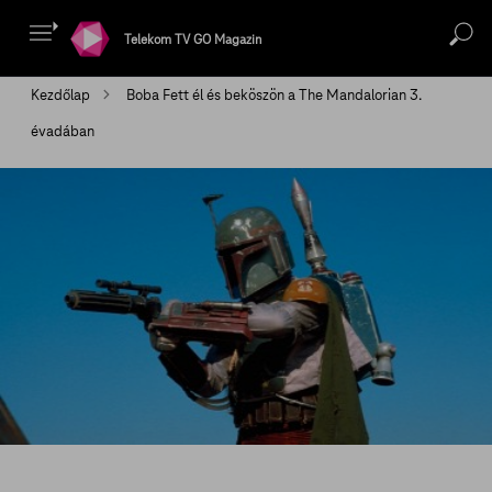
Telekom TV GO Magazin
Kezdőlap
Boba Fett él és beköszön a The Mandalorian 3.
évadában