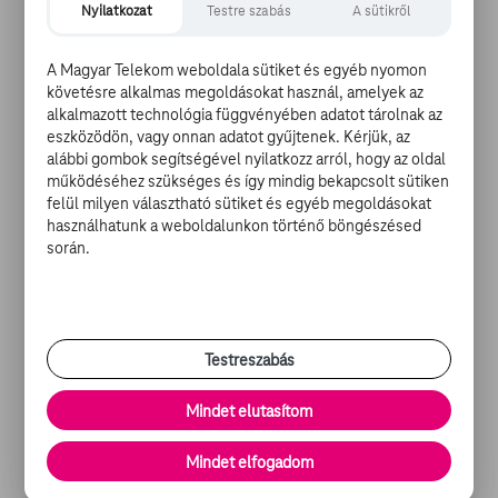
Nyilatkozat
Testre szabás
A sütikről
Klubba a szilveszteri Sas-kabaré tévéfelvételére, és ne a
mexikói drogkartellel hadakozzon. Ugyanakkor, ha azt
vesszük, hogy 11 éve még a jó John egy gépágyúval
A Magyar Telekom weboldala sütiket és egyéb nyomon
követésre alkalmas megoldásokat használ, amelyek az
darált húst csinált a komplett mianmari milíciából, talán
alkalmazott technológia függvényében adatot tárolnak az
jogos elvárás lett volna, hogy ne az utolsó negyedórába
eszközödön, vagy onnan adatot gyűjtenek. Kérjük, az
sűrítve dolgozza fel hasonló módon José Alvarezt és kis
alábbi gombok segítségével nyilatkozz arról, hogy az oldal
barátait.
működéséhez szükséges és így mindig bekapcsolt sütiken
felül milyen választható sütiket és egyéb megoldásokat
használhatunk a weboldalunkon történő böngészésed
során.
2. Egyértelmű utalások az univerzum legnyomasztóbb
filmjére
Rosszarcú gonosztevők saját otthonában rontanak rá a
Testreszabás
magányos főhősre, aki úgy dönt, élete árán is megvédi a
ház nyugalmát, és válogatott csapdákat állít nekik –
Mindet elutasítom
honnan ismerős ez? Igen, Kevin Mccallister valaha egy
vékony, szőke kissrác volt, most egy kigyúrt, botoxolt
Mindet elfogadom
nyugdíjas, aki John Rambónak adja ki magát. Ki-áb-rán-