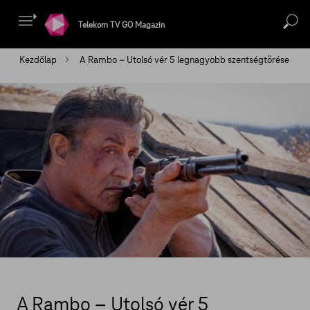
Telekom TV GO Magazin
Kezdőlap
A Rambo – Utolsó vér 5 legnagyobb szentségtörése
A Rambo – Utolsó vér 5