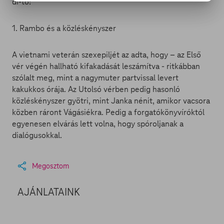
dí-tó!
1. Rambo és a közléskényszer
A vietnami veterán szexepiljét az adta, hogy – az Első
vér végén hallható kifakadását leszámítva - ritkábban
szólalt meg, mint a nagymuter partvissal levert
kakukkos órája. Az Utolsó vérben pedig hasonló
közléskényszer gyötri, mint Janka nénit, amikor vacsora
közben ráront Vágásiékra. Pedig a forgatókönyvíróktól
egyenesen elvárás lett volna, hogy spóroljanak a
dialógusokkal.
Megosztom
AJÁNLATAINK