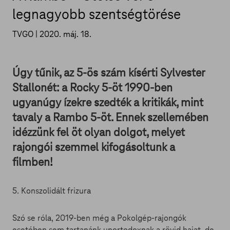
legnagyobb szentségtörése
TVGO |
2020. máj. 18.
Úgy tűnik, az 5-ös szám kísérti Sylvester
Stallonét: a Rocky 5-öt 1990-ben
ugyanúgy ízekre szedték a kritikák, mint
tavaly a Rambo 5-öt. Ennek szellemében
idézzünk fel öt olyan dolgot, melyet
rajongói szemmel kifogásoltunk a
filmben!
5. Konszolidált frizura
Szó se róla, 2019-ben még a Pokolgép-rajongók
esetében sem tartanánk unortodoxnak a rövid hajat, de