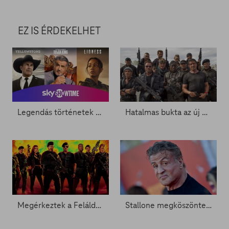
EZ IS ÉRDEKELHET
Legendás történetek és izgalmas bűnügyek a SkyShowtime-on
Hatalmas bukta az új Feláldozhatók- Zacc nélkül 1762.
Megérkeztek a Feláldozhatók 4 külföldi kritikái - Zacc nélkül 1754.
Stallone megköszönte a karrierjét - Zacc nélkül 1752.