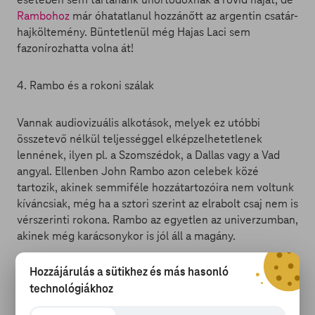
Rambohoz
már óhatatlanul hozzánőtt az argentin csatár-
hajköltemény. Büntetlenül még Hajas Laci sem
fazonírozhatta volna át!
4. Rambo és a rokoni szálak
Vannak audiovizuális alkotások, melyek ez utóbbi
összetevő nélkül teljességgel elképzelhetetlenek
lennének, ilyen pl. a Szomszédok, a Dallas vagy a Vad
angyal. Ellenben John Rambo azon celebek közé
tartozik, akinek semmiféle hozzátartozóira nem voltunk
kíváncsiak, még ha a sztori szerint az elrabolt csaj nem is
vérszerinti rokona. Rambo az egyetlen az univerzumban,
akinek még karácsonykor is jól áll a magány.
Hozzájárulás a sütikhez és más hasonló
3. Kiábrándítóan kevés akció
technológiákhoz
Tiszta sor, 72 évesen az ember örüljön, ha eljut a Fészek