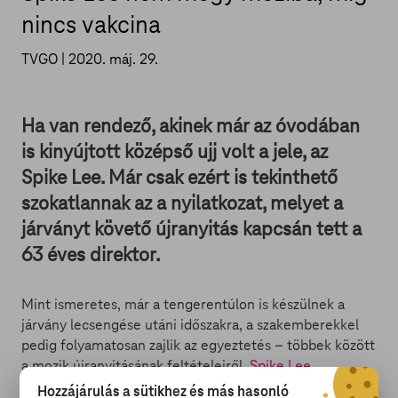
nincs vakcina
TVGO |
2020. máj. 29.
Ha van rendező, akinek már az óvodában
is kinyújtott középső ujj volt a jele, az
Spike Lee. Már csak ezért is tekinthető
szokatlannak az a nyilatkozat, melyet a
járványt követő újranyitás kapcsán tett a
63 éves direktor.
Mint ismeretes, már a tengerentúlon is készülnek a
járvány lecsengése utáni időszakra, a szakemberekkel
pedig folyamatosan zajlik az egyeztetés – többek között
a mozik újranyitásának feltételeiről.
Spike Lee
ugyanakkor úgy nyilatkozott
: akármilyen szigorú
Hozzájárulás a sütikhez és más hasonló