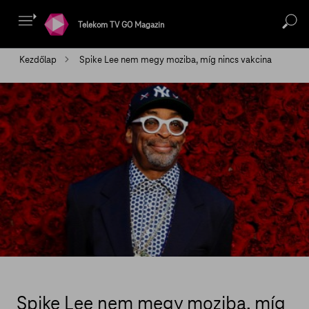
Telekom TV GO Magazin
Kezdőlap
Spike Lee nem megy moziba, míg nincs vakcina
Spike Lee nem megy moziba, míg