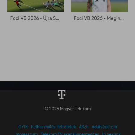
Foci VB 2026 - Újra Spanyolország a futballvilág trónján
Foci VB 2026 - Megint a végén jön a dráma?
© 2026 Magyar Telekom
GYIK
Felhasználási feltételek
ÁSZF
Adatvédelem
Impresszum
Telekom TV akadálymentesítés
Írj nekünk