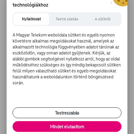
biztonsági intézkedéseket is hoznak a döntéshozók,
technológiákhoz
addig egyetlen moziba sem hajlandó betenni a lábát,
míg nincs mindenki számára elérhető vakcina a
Nyilatkozat
Testre szabás
A sütikről
koronavírus ellen. „Nem megyek moziba. Nem ülök be
Broadway-előadásokra. Nem teszem be a lábam a
A Magyar Telekom weboldala sütiket és egyéb nyomon
Yankee Stadionba sem. A koronavírus egy rohadék. A
követésre alkalmas megoldásokat használ, amelyek az
koronavírus nem játszik veled. Ha nem veszed
alkalmazott technológia függvényében adatot tárolnak az
komolyan, ki fog nyírni, és én nem állok készen a
eszközödön, vagy onnan adatot gyűjtenek. Kérjük, az
halálra.” – mondta a rendező. Lee legutóbbi filmje a Da
alábbi gombok segítségével nyilatkozz arról, hogy az oldal
5 Bloods a Netflixen debütál június 12-én, a Prince Of
működéséhez szükséges és így mindig bekapcsolt sütiken
felül milyen választható sütiket és egyéb megoldásokat
Cats forgatása pedig nyár közepén vette volna
használhatunk a weboldalunkon történő böngészésed
kezdetét, de a rendező a halasztás mellett döntött.
során.
„Mégis, hogyan forgatnánk le a távolságtartás
betartásával egy szerelmi jelenetet, vagy bármit, ahol a
színészeknek egymás közelében kell lenniük? Az
egyetlen észszerű döntés, hogy szünete tartunk.” –
nyilatkozta Lee.
Testreszabás
Mindet elutasítom
Megosztom