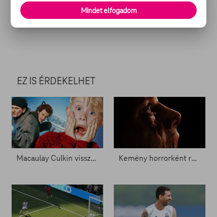
Mindet elfogadom
AJÁNLATAINK
EZ IS ÉRDEKELHET
Macaulay Culkin visszatérhet Kevinként - Zacc nélkül 2096.
Kemény horrorként rúghatja be az ajtót Agyagpofa - Zacc nélkül 2093.