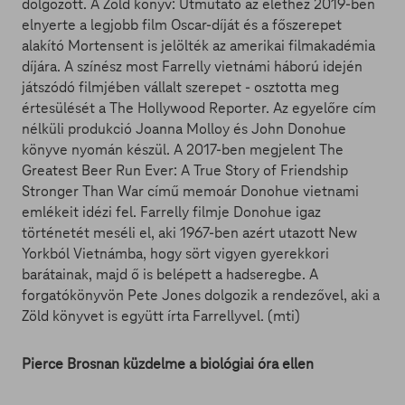
dolgozott. A Zöld könyv: Útmutató az élethez 2019-ben
elnyerte a legjobb film Oscar-díját és a főszerepet
alakító Mortensent is jelölték az amerikai filmakadémia
díjára. A színész most Farrelly vietnámi háború idején
játszódó filmjében vállalt szerepet - osztotta meg
értesülését a The Hollywood Reporter. Az egyelőre cím
nélküli produkció Joanna Molloy és John Donohue
könyve nyomán készül. A 2017-ben megjelent The
Greatest Beer Run Ever: A True Story of Friendship
Stronger Than War című memoár Donohue vietnami
emlékeit idézi fel. Farrelly filmje Donohue igaz
történetét meséli el, aki 1967-ben azért utazott New
Yorkból Vietnámba, hogy sört vigyen gyerekkori
barátainak, majd ő is belépett a hadseregbe. A
forgatókönyvön Pete Jones dolgozik a rendezővel, aki a
Zöld könyvet is együtt írta Farrellyvel. (mti)
Pierce Brosnan küzdelme a biológiai óra ellen