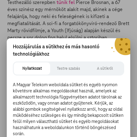
Testhezálló szerepben
tűnik fel
Pierce Brosnan, a 67
éves színész egy mérnököt alakít majd, akinek a cége
felajánlja, hogy neki és feleségének is kifizeti a
megfiatalítását. A sci-fi a forgatókönyvíró-rendező Brett
Marty rövidfilmje, a Youth (Ifjúság) alapján készül és
persze a sor dolog fog balul elsülni a sztoriban.
Kezdetnek például az, hogy bár a főhős felesége
Hozzájárulás a sütikhez és más hasonló
húszévesként születik újjá, a mérnök számára nagyon
technológiákhoz
rosszul sül el a procedúra, és éppenséggel felgyorsul az
öregedése. Hogy megállítsa, még veszélyesebb kezelést
Nyilatkozat
Testre szabás
A sütikről
kell bevállalnia. Az eddig négy James Bond-filmben is
szereplő Brosnan nem vesztegette mostanában az
A Magyar Telekom weboldala sütiket és egyéb nyomon
idejét, hiszen hamarosan a Netflix Eurovision című
követésre alkalmas megoldásokat használ, amelyek az
zenés vígjátékában, az A24 False Positive című
alkalmazott technológia függvényében adatot tárolnak az
horrorjában, a Columbia Pictures Hamupipőke című
eszközödön, vagy onnan adatot gyűjtenek. Kérjük, az
musicalfilmjében és Renny Harlin akciófilmjében, a The
alábbi gombok segítségével nyilatkozz arról, hogy az oldal
Misfits-ben is látható lesz.
működéséhez szükséges és így mindig bekapcsolt sütiken
felül milyen választható sütiket és egyéb megoldásokat
használhatunk a weboldalunkon történő böngészésed
Elisabeth Moss kísértethorrorban tűnik fel
során.