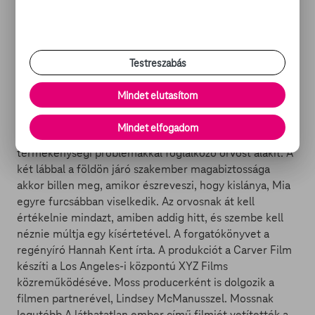
Elisabeth Moss alakítja Daina Reid kísértethorrorjának
főszerepét, a Run Rabbit Run című filmet a cannes-i
virtuális filmvásáron mutatták be a forgalmazóknak.
Testreszabás
Reid A szolgálólány meséje című nagy sikerű
tévésorozat több epizódját rendezte, Moss pedig a
Mindet elutasítom
széria révén vált világszerte ismert filmsztárrá, és
Golden Globe-díjat is kapott érte - emlékeztetett rá a
Mindet elfogadom
The Hollywood Reporter. A színésznő a horrorban egy
termékenységi problémákkal foglalkozó orvost alakít. A
két lábbal a földön járó szakember magabiztossága
akkor billen meg, amikor észreveszi, hogy kislánya, Mia
egyre furcsábban viselkedik. Az orvosnak át kell
értékelnie mindazt, amiben addig hitt, és szembe kell
néznie múltja egy kísértetével. A forgatókönyvet a
regényíró Hannah Kent írta. A produkciót a Carver Film
készíti a Los Angeles-i központú XYZ Films
közreműködéséve. Moss producerként is dolgozik a
filmen partnerével, Lindsey McManusszel. Mossnak
legutóbb A láthatatlan ember című filmjét vetítették a