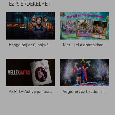
EZ IS ÉRDEKELHET
Hangolódj az új hajszára az RTL+-szal
Merülj el a drámákban az RTL+-on!
Az RTL+ Active júniusra ajánlja: Mellékhatás
Véget ért az Exatlon Hungary – Ők emelhették magasba a trófeát