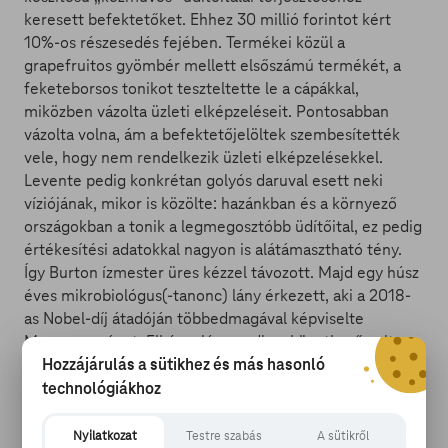
keresett befektetőket. Ehhez 30 millió forintot kért
10%-os részesedés fejében. Termékei közül a
grapefruitos gyömbér mellett elsőszámú termékét, a
feketeborsos tonikot teszteltette le a cápákkal,
miközben vázolta üzleti elképzeléseit. Pontosabban
vázolta volna, ám a befektetőjelöltek szembesítették
vele, hogy nem rendelkezik üzleti elképzelésekkel.
Levente pedig konkrétan golyós daruval esett neki
víziójának, mikor is közölte: hazánkban és a környező
országokban a tonik a legmegosztóbb üdítőital, ez pedig
értékesítési adatokkal nagyon is alátámasztható tény.
Így Burton ízmester üres kézzel távozott. Majd egy húsz
éves mikrobiológus(-tanonc) lány érkezett, aki a 2018-
as Nobel-díj átadóján többedmagával képviselte
Magyarországot. Elképzelése pedig a következő volt:
Hozzájárulás a sütikhez és más hasonló
egy közösségi háló létrehozása tudóscsoportoknak, akik
a közvetítőn keresztül felvehetik egymással a
technológiákhoz
kontaktust, és megtalálhatják a köreikbe illő legjobb
szakembereket.
Nyilatkozat
Testre szabás
A sütikről