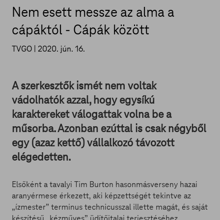
Nem esett messze az alma a
cápáktól - Cápák között
TVGO |
2020. jún. 16.
A szerkesztők ismét nem voltak
vádolhatók azzal, hogy egysíkú
karaktereket válogattak volna be a
műsorba. Azonban ezúttal is csak négyből
egy (azaz kettő) vállalkozó távozott
elégedetten.
Elsőként a tavalyi Tim Burton hasonmásverseny hazai
aranyérmese érkezett, aki képzettségét tekintve az
„ízmester” terminus technicusszal illette magát, és saját
készítésű „kézműves” üdítőitalai terjesztéséhez