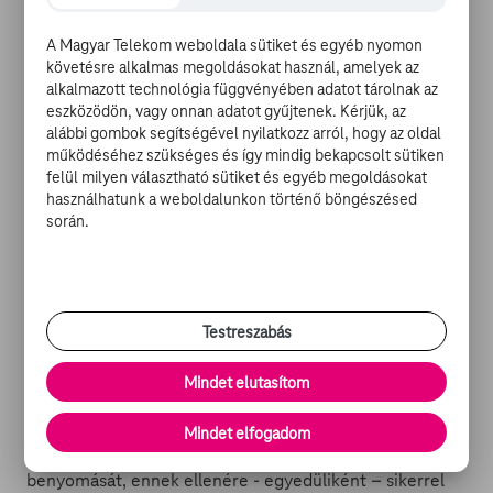
A Magyar Telekom weboldala sütiket és egyéb nyomon
követésre alkalmas megoldásokat használ, amelyek az
A szellemi kapacitás és az ambíciók hiányával nem
alkalmazott technológia függvényében adatot tárolnak az
vádolható kishölgy ehhez 50 milliót kért volna 10%-os
eszközödön, vagy onnan adatot gyűjtenek. Kérjük, az
részesedés hiányában. Ám üzleti tervét a cápák nem
alábbi gombok segítségével nyilatkozz arról, hogy az oldal
érezték kellően kidolgozottnak, ám egy emberként
működéséhez szükséges és így mindig bekapcsolt sütiken
hidaltak le tőle, így az erkölcsi győzelem nem maradt el.
felül milyen választható sütiket és egyéb megoldásokat
használhatunk a weboldalunkon történő böngészésed
A következő versenyző „a legjobb eredeti
során.
forgatókönyv” kategóriában a helyszínen megkapta
volna az Oscar-díjat. Az gyümölcstermesztőként
tevékenykedő úr speciális eljárással érő almák ötletével
érkezett: kvázi találmánya a matrica volt, ami az almákra
ragasztva olyan érési folyamatot eredményez, hogy a
Testreszabás
matrica által fedett területen egy tetszőleges ábra
(bármilyen smiley, felirat, rajz) képződik. A cápák az
Mindet elutasítom
ötletet zseniálisnak találták, ám magában az üzletben
nem láttak elég nagy potenciált. Az utoljára érkező
Mindet elfogadom
versenyzők sem keltették kiköpött üzletember
benyomását, ennek ellenére - egyedüliként – sikerrel