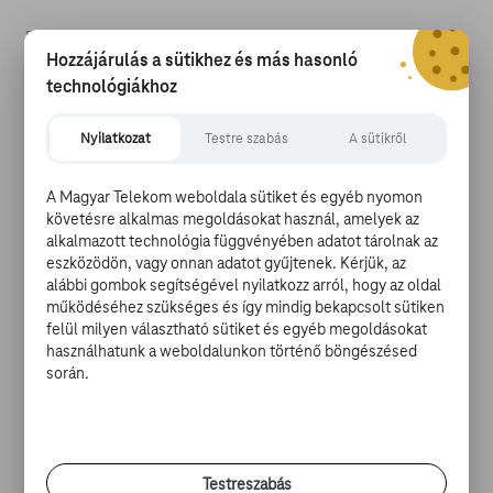
Hozzájárulás a sütikhez és más hasonló
technológiákhoz
A Jó reggelt, Vietnam! című alapvetésben már
Nyilatkozat
Testre szabás
A sütikről
emblematikus szerepében láthattuk viszont. Ő volt a
Cronauer rádióst zsigerből rühellő hadnagy, aki a
A Magyar Telekom weboldala sütiket és egyéb nyomon
hallgatói kritikák szerint – filmes műveltségére
követésre alkalmas megoldásokat használ, amelyek az
hivatkozva mindenki egészítse ki a mondatot! – „a
alkalmazott technológia függvényében adatot tárolnak az
hullák…” Az Egy kosaras naplójában elsőre jófej edző
eszközödön, vagy onnan adatot gyűjtenek. Kérjük, az
benyomását keltette, míg ki nem derült, hogy a
alábbi gombok segítségével nyilatkozz arról, hogy az oldal
pedomackóval olyan viszonyt ápol, mint Micimackó
működéséhez szükséges és így mindig bekapcsolt sütiken
Malackával. Aztán a Fedőneve: Donnie Brascóban
felül milyen választható sütiket és egyéb megoldásokat
használhatunk a weboldalunkon történő böngészésed
visszatért maffiagyökereihez, ám szószátyár
során.
természetét egy tarkólövés radikálisan megváltoztatta.
Ezt követően szegény Bruno már nemigen játszott
emlékezetes filmalkotásban, ugyanis 2006-ban elhunyt
leukémiában. Mellesleg súlyosan allergiás volt a lovakra,
így az Irány Colorado! című westernre élete
Testreszabás