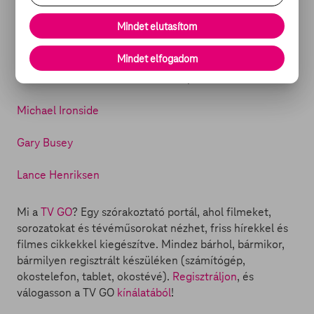
legyötrelmesebb forgatásaként emlékezett vissza.
Mindet elutasítom
Illusztráció: Hollywoodactors.xyz / Picsofcelebrities.com
Mindet elfogadom
Olvass más sztenderd mellékszereplőkről is:
Michael Ironside
Gary Busey
Lance Henriksen
Mi a
TV GO
? Egy szórakoztató portál, ahol filmeket,
sorozatokat és tévéműsorokat nézhet, friss hírekkel és
filmes cikkekkel kiegészítve. Mindez bárhol, bármikor,
bármilyen regisztrált készüléken (számítógép,
okostelefon, tablet, okostévé).
Regisztráljon
, és
válogasson a TV GO
kínálatából
!