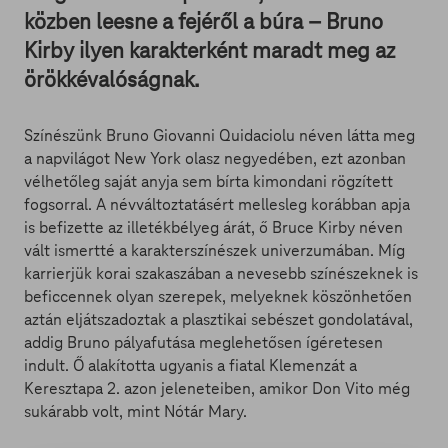
közben leesne a fejéről a búra – Bruno
Kirby ilyen karakterként maradt meg az
örökkévalóságnak.
Színészünk Bruno Giovanni Quidaciolu néven látta meg
a napvilágot New York olasz negyedében, ezt azonban
vélhetőleg saját anyja sem bírta kimondani rögzített
fogsorral. A névváltoztatásért mellesleg korábban apja
is befizette az illetékbélyeg árát, ő Bruce Kirby néven
vált ismertté a karakterszínészek univerzumában. Míg
karrierjük korai szakaszában a nevesebb színészeknek is
beficcennek olyan szerepek, melyeknek köszönhetően
aztán eljátszadoztak a plasztikai sebészet gondolatával,
addig Bruno pályafutása meglehetősen ígéretesen
indult. Ő alakította ugyanis a fiatal Klemenzát a
Keresztapa 2. azon jeleneteiben, amikor Don Vito még
sukárabb volt, mint Nótár Mary.