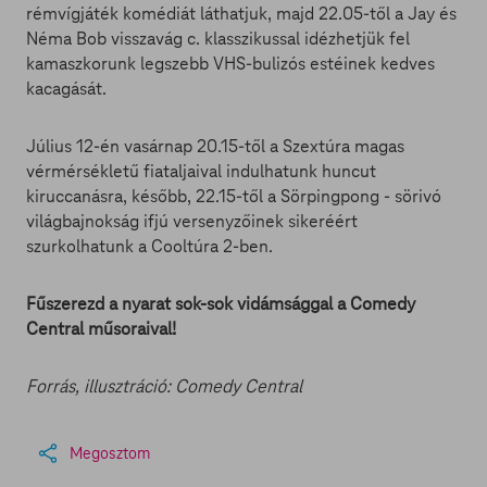
rémvígjáték komédiát láthatjuk, majd 22.05-től a Jay és
Néma Bob visszavág c. klasszikussal idézhetjük fel
kamaszkorunk legszebb VHS-bulizós estéinek kedves
kacagását.
Július 12-én vasárnap 20.15-től a Szextúra magas
vérmérsékletű fiataljaival indulhatunk huncut
kiruccanásra, később, 22.15-től a Sörpingpong - sörivó
világbajnokság ifjú versenyzőinek sikeréért
szurkolhatunk a Cooltúra 2-ben.
Fűszerezd a nyarat sok-sok vidámsággal a Comedy
Central műsoraival!
Forrás, illusztráció: Comedy Central
Megosztom