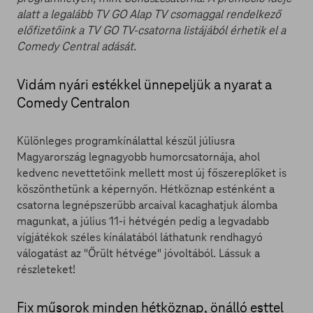
alatt a legalább TV GO Alap TV csomaggal rendelkező
előfizetőink a TV GO TV-csatorna listájából érhetik el a
Comedy Central adását.
Vidám nyári estékkel ünnepeljük a nyarat a
Comedy Centralon
Különleges programkínálattal készül júliusra
Magyarország legnagyobb humorcsatornája, ahol
kedvenc nevettetőink mellett most új főszereplőket is
köszönthetünk a képernyőn. Hétköznap esténként a
csatorna legnépszerűbb arcaival kacaghatjuk álomba
magunkat, a július 11-i hétvégén pedig a legvadabb
vígjátékok széles kínálatából láthatunk rendhagyó
válogatást az "Őrült hétvége" jóvoltából. Lássuk a
részleteket!
Fix műsorok minden hétköznap, önálló esttel