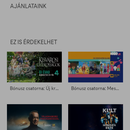
AJÁNLATAINK
EZ IS ÉRDEKELHET
Bónusz csatorna: Új krimi évad a Galaxy4-en
Bónusz csatorna: Mesés nyári kalandok a Kölyökklubon