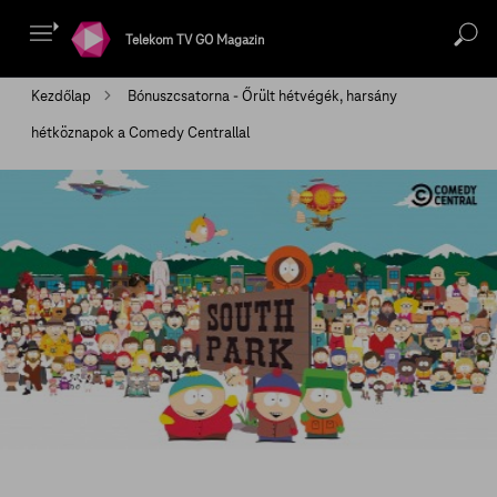
Telekom TV GO Magazin
Kezdőlap
Bónuszcsatorna - Őrült hétvégék, harsány
hétköznapok a Comedy Centrallal