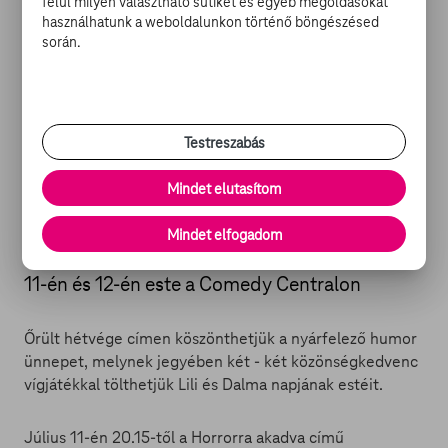
felül milyen választható sütiket és egyéb megoldásokat
használhatunk a weboldalunkon történő böngészésed
Ezek a srácok aztán tényleg nem angyalok! A Comedy
során.
Central tematikus válogatásában először az ősi rivális
Kanada kerül egy erősebb kulturális anticiklon nyomása
alá, majd egy hétvégi szusszanás után július 6-tól a
sztárvilág kapja meg a maga gombóc fagyiját egyenesen
Testreszabás
South Parkból. Az Ó, Kanada és a Legnagyobb
sztáralázások című válogatások 23.25-kor élesednek a
Mindet elutasítom
képernyőn.
Mindet elfogadom
Bevállalós vígjátékok kerülnek adásba július
11-én és 12-én este a Comedy Centralon
Őrült hétvége címen köszönthetjük a nyárfelező humor
ünnepet, melynek jegyében két - két közönségkedvenc
vígjátékkal tölthetjük Lili és Dalma napjának estéit.
Július 11-én 20.15-től a Horrorra akadva című