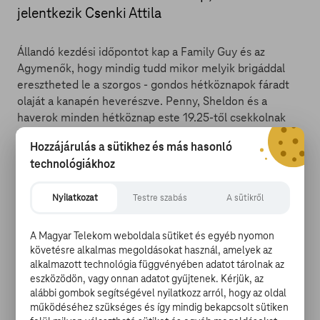
jelentkezik Csenki Attila
Állandó kezdési időpontot kap a Family Guy és az
Agymenők, hogy mindig tudd mikor melyik brigáddal
eresztheted le a szorgos - gondos hétköznapok fáradt
olaját a kanapén heverészve. Penny, Sheldon és a
haverok minden hétköznap este 19.25-től csekkolnak
be, míg Peter Griffin és kelekótya családtagjai 21.55-től
Hozzájárulás a sütikhez és más hasonló
hirdetnek hadjáratot a mentális fáradtság ellen. Július
technológiákhoz
3-án pénteken 21.00-tól Csenki Attilával készülhetünk a
szezon első igazán nyári hétvégéjére. Az Egyéjszakás
Nyilatkozat
Testre szabás
A sütikről
kaland Csenki apukával most debütál élesben a Comedy
Club műsorsávjában.
A Magyar Telekom weboldala sütiket és egyéb nyomon
követésre alkalmas megoldásokat használ, amelyek az
alkalmazott technológia függvényében adatot tárolnak az
eszközödön, vagy onnan adatot gyűjtenek. Kérjük, az
Cartmenék júliusban se kegyelmeznek a
alábbi gombok segítségével nyilatkozz arról, hogy az oldal
működéséhez szükséges és így mindig bekapcsolt sütiken
rekeszizmoknak