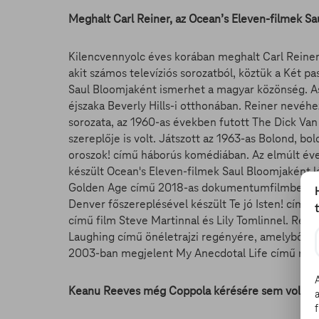
Meghalt Carl Reiner, az Ocean’s Eleven-filmek Sa
Kilencvennyolc éves korában meghalt Carl Reiner 
akit számos televíziós sorozatból, köztük a Két pa
Saul Bloomjaként ismerhet a magyar közönség. Ass
éjszaka Beverly Hills-i otthonában. Reiner nevéh
sorozata, az 1960-as években futott The Dick Van
szereplője is volt. Játszott az 1963-as Bolond, b
oroszok! című háborús komédiában. Az elmúlt év
készült Ocean's Eleven-filmek Saul Bloomjaként l
Golden Age című 2018-as dokumentumfilmben is.
Denver főszereplésével készült Te jó Isten! című
című film Steve Martinnal és Lily Tomlinnel. Rein
Laughing című önéletrajzi regényére, amelyből ké
2003-ban megjelent My Anecdotal Life című memoá
Keanu Reeves még Coppola kérésére sem volt ha