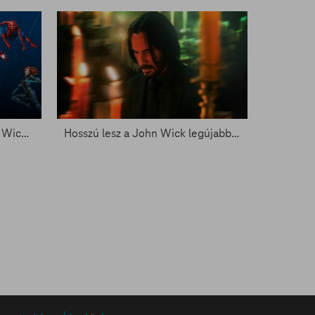
Marvel kedd és egy kis John Wick - Zacc nélkül 1656.
Hosszú lesz a John Wick legújabb része - Zacc nélkül 1630.