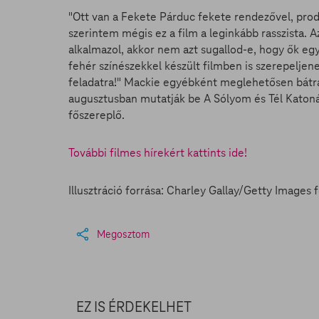
"Ott van a Fekete Párduc fekete rendezővel, produ
szerintem mégis ez a film a leginkább rasszista. 
alkalmazol, akkor nem azt sugallod-e, hogy ők e
fehér színészekkel készült filmben is szerepeljen
feladatra!" Mackie egyébként meglehetősen bátran
augusztusban mutatják be A Sólyom és Tél Katoná
főszereplő.
További filmes hírekért kattints ide!
Illusztráció forrása: Charley Gallay/Getty Images
Megosztom
EZ IS ÉRDEKELHET