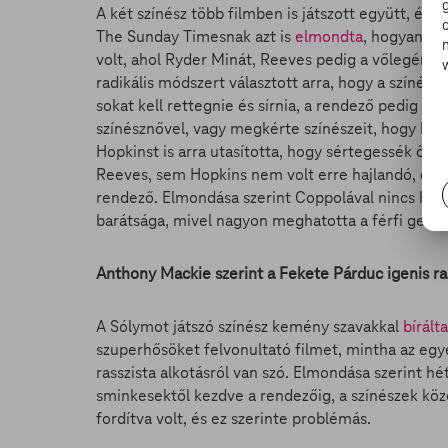
A két színész több filmben is játszott együtt, és 
The Sunday Timesnak azt is
elmondta
, hogyan ind
volt, ahol Ryder Minát, Reeves pedig a vőlegényét
radikális módszert választott arra, hogy a színés
sokat kell rettegnie és sírnia, a rendező pedig ez
színésznővel, vagy megkérte színészeit, hogy hoz
Hopkinst is arra utasította, hogy sértegessék őt,
Reeves, sem Hopkins nem volt erre hajlandó, és a
rendező. Elmondása szerint Coppolával nincs harag
barátsága, mivel nagyon meghatotta a férfi geszt
Anthony Mackie szerint a Fekete Párduc igenis ras
A Sólymot játszó színész kemény szavakkal
bírálta
szuperhősöket felvonultató filmet, mintha az eg
rasszista alkotásról van szó. Elmondása szerint hé
sminkesektől kezdve a rendezőig, a színészek köz
fordítva volt, és ez szerinte problémás.