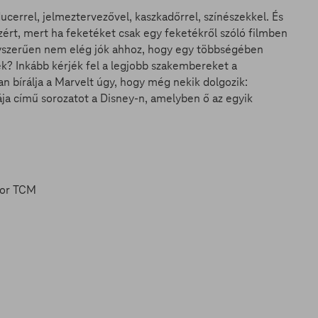
cerrel, jelmeztervezővel, kaszkadőrrel, színészekkel. És
Azért, mert ha feketéket csak egy feketékről szóló filmben
gyszerűen nem elég jók ahhoz, hogy egy többségében
ek? Inkább kérjék fel a legjobb szakembereket a
 bírálja a Marvelt úgy, hogy még nekik dolgozik:
ja című sorozatot a Disney-n, amelyben ő az egyik
 for TCM