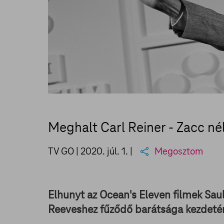
Meghalt Carl Reiner - Zacc né
TV GO |
2020. júl. 1.
|
Megosztom
Elhunyt az Ocean's Eleven filmek Sa
Reeveshez fűződő barátsága kezdetér