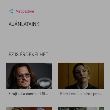
Megosztom
AJÁNLATAINK
EZ IS ÉRDEKELHET
Elrajtolt a cannes-i filmfesztivál - Zacc nélkül 1683.
Film készül a híres perről - Zacc nélkül 1545.