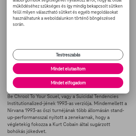
alábbi gombok segítségével nyilatkozz arról, hogy az oldal
ugrott a kanálisba. Az Amerikai jakuza 2, a Kőbunkó 2, a
működéséhez szükséges és így mindig bekapcsolt sütiken
felül milyen választható sütiket és egyéb megoldásokat
Bohóc-sztori és a Nyekk, a macska után egészen
használhatunk a weboldalunkon történő böngészésed
valószerűtlen módon tűnt fel drogdealerként a Betépve
során.
című drogfilm-alapvetésben Johnny Depp oldalán.
Közben jóakarói felvilágosították róla, hogy a kamera
túloldalán talán fényesebb jövő vár rá, Bobcat pedig
szép csendesen Kevin Smith-kaliberű underground
kultrendezővé avanzsált. Az Isten áldja Amerikát után
Testreszabás
leforgatta saját Bell Witch Projectjét Willow Creek
címmel, majd a sorozatok felé fordult. A metál műfajból
Mindet elutasítom
túlképzett egyedek eközben olyan szerzemények
klipjeiben is kiszúrhatták őt, mint a Twisted Sister-féle
Mindet elfogadom
Come Out And Play, az Alice Cooperrel közösen készült
Be Chrool To Your Scuel, vagy a Suicidal Tendencies
Institutionalized-jének 1993-as verziója. Mindemellett a
Nirvana 1993-as őszi turnéjának több állomásán stand-
up-performansszal nyitott a zenekarnak, hogy a
végletekig fokozza a Kurt Cobain által sugárzott
bohókás jókedvet.