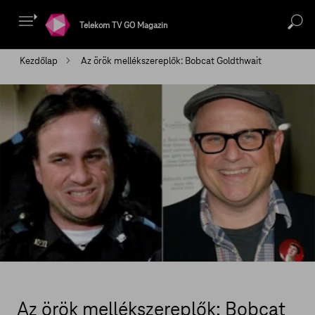
Telekom TV GO Magazin
Kezdőlap
Az örök mellékszereplők: Bobcat Goldthwait
Az örök mellékszereplők: Bobcat