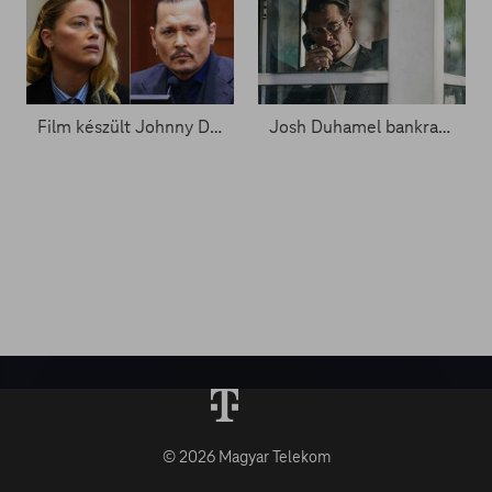
Film készült Johnny Depp peréből - Zacc nélkül 1537.
Josh Duhamel bankrablónak áll - Zacc nélkül 1517.
© 2026 Magyar Telekom