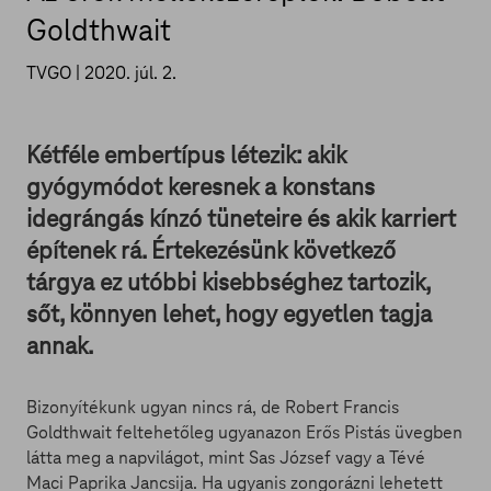
Goldthwait
TVGO |
2020. júl. 2.
Kétféle embertípus létezik: akik
gyógymódot keresnek a konstans
idegrángás kínzó tüneteire és akik karriert
építenek rá. Értekezésünk következő
tárgya ez utóbbi kisebbséghez tartozik,
sőt, könnyen lehet, hogy egyetlen tagja
annak.
Bizonyítékunk ugyan nincs rá, de Robert Francis
Goldthwait feltehetőleg ugyanazon Erős Pistás üvegben
látta meg a napvilágot, mint Sas József vagy a Tévé
Maci Paprika Jancsija. Ha ugyanis zongorázni lehetett