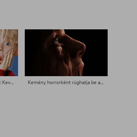
Macaulay Culkin visszatérhet Kevinként - Zacc nélkül 2096.
Kemény horrorként rúghatja be az ajtót Agyagpofa - Zacc nélkül 2093.