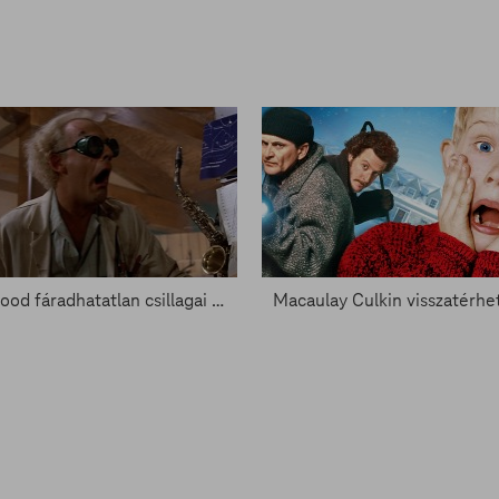
Hollywood fáradhatatlan csillagai - Zacc nélkül 824.