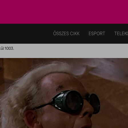
ÖSSZES CIKK
ESPORT
TELEK
kül 1003.