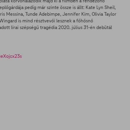
dolata körvonalazódik majd ki a filmben a rendezőnő
lőgárdája pedig már szinte össze is állt: Kate Lyn Sheil,
is Messina, Tunde Adebimpe, Jennifer Kim, Olivia Taylor
Wingard is mind résztvevői lesznek a főhősnő
ott lírai szépségű tragédia 2020. július 31-én debütál
ueXojcx23s