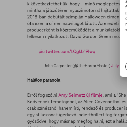
kikövetkeztethetjük, hogy – minő meglepetés - M
mintha a játszótéren nyuszimotorral hajtottak vol
2018-ban debütált szimplán Halloween címen, és 
óta ezen a címen napvilágot látott. Az eredeti kl
producerként is közreműködött a munkálatokban, 
lelkesen nyilatkozott David Gordon Green mozijár
pic.twitter.com/LOgkb19lwq
— John Carpenter (@TheHorrorMaster)
July 8, 
Halálos paranoia
Erről fog szólni
Amy Seimetz új filmje
, ami a "Sh
Kedvencek temetőjéből, az Alien:Covenantból és 
csak színésznő, hanem író, rendező és producer is
egy stílusosnak ígérkező indie-thrillert fog forgat
győződve, hogy másnap megfog halni, ezt a halálos