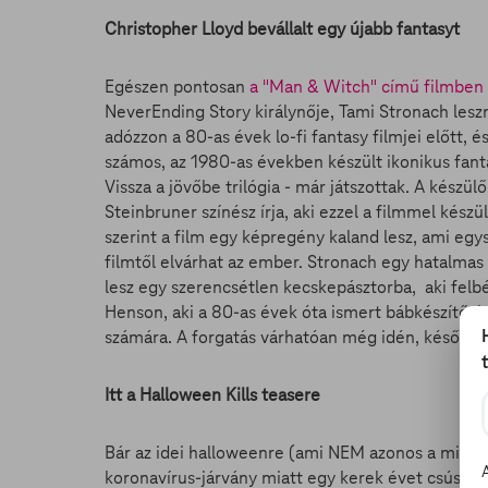
Christopher Lloyd bevállalt egy újabb fantasyt
Egészen pontosan
a "Man & Witch" című filmben 
NeverEnding Story királynője, Tami Stronach leszne
adózzon a 80-as évek lo-fi fantasy filmjei előtt, 
számos, az 1980-as években készült ikonikus fant
Vissza a jövőbe trilógia - már játszottak. A kész
Steinbruner színész írja, aki ezzel a filmmel kés
szerint a film egy képregény kaland lesz, ami egys
filmtől elvárhat az ember. Stronach egy hatalmas 
lesz egy szerencsétlen kecskepásztorba, aki felbé
Henson, aki a 80-as évek óta ismert bábkészítő, be
számára. A forgatás várhatóan még idén, késő ős
Itt a Halloween Kills teasere
Bár az idei halloweenre (ami NEM azonos a mind
koronavírus-járvány miatt egy kerek évet csúszik,