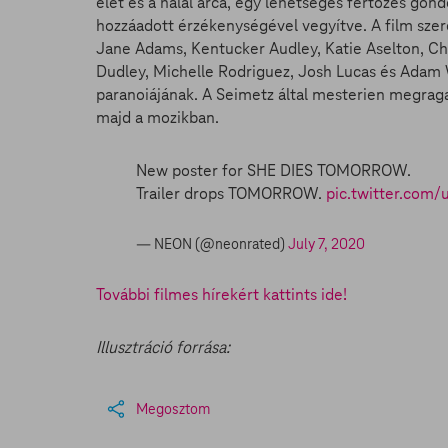
élet és a halál arca, egy lehetséges fertőzés gon
hozzáadott érzékenységével vegyítve. A film szerep
Jane Adams, Kentucker Audley, Katie Aselton, Chr
Dudley, Michelle Rodriguez, Josh Lucas és Adam 
paranoiájának. A Seimetz által mesterien megragad
majd a mozikban.
New poster for SHE DIES TOMORROW.
Trailer drops TOMORROW.
pic.twitter.com/
— NEON (@neonrated)
July 7, 2020
További filmes hírekért kattints ide!
Illusztráció forrása:
Megosztom