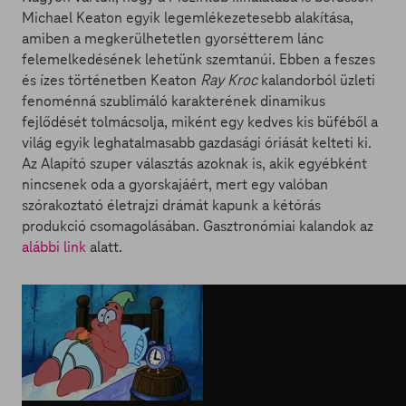
Michael Keaton egyik legemlékezetesebb alakítása,
amiben a megkerülhetetlen gyorsétterem lánc
felemelkedésének lehetünk szemtanúi. Ebben a feszes
és ízes történetben Keaton
Ray Kroc
kalandorból üzleti
fenoménná szublimáló karakterének dinamikus
fejlődését tolmácsolja, miként egy kedves kis büféből a
világ egyik leghatalmasabb gazdasági óriását kelteti ki.
Az Alapító szuper választás azoknak is, akik egyébként
nincsenek oda a gyorskajáért, mert egy valóban
szórakoztató életrajzi drámát kapunk a kétórás
produkció csomagolásában. Gasztronómiai kalandok az
alábbi link
alatt.