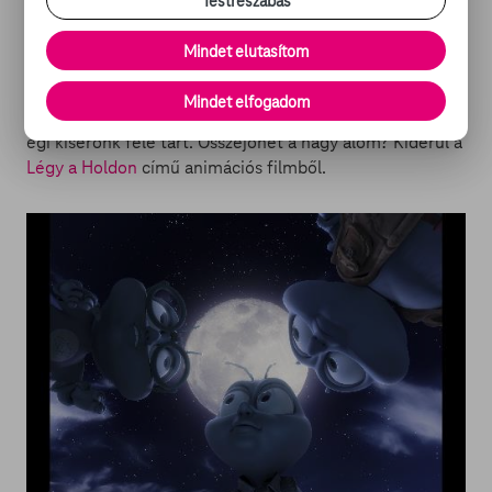
Testreszabás
gyermekeinek sem egy természetes adottság, abban
viszont egyetértünk, hogy jó dolog ilyen szép vágyakat
Mindet elutasítom
dédelgetni. A három kis legyecske számára azonban
szokatlan lehetőség nyílik, amikor nagy akció közepette
Mindet elfogadom
berepülnek a NASA egyik űrhajójába, ami történetesen
égi kísérőnk felé tart. Összejöhet a nagy álom? Kiderül a
Légy a Holdon
című animációs filmből.