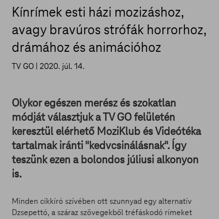
Kínrímek esti házi mozizáshoz,
avagy bravúros strófák horrorhoz,
drámához és animációhoz
TV GO |
2020. júl. 14.
Olykor egészen merész és szokatlan
módját választjuk a TV GO felületén
keresztül elérhető MoziKlub és Videótéka
tartalmak iránti "kedvcsinálásnak". Így
teszünk ezen a bolondos júliusi alkonyon
is.
Minden cikkíró szívében ott szunnyad egy alternatív
Dzsepettó, a száraz szövegekből tréfáskodó rímeket