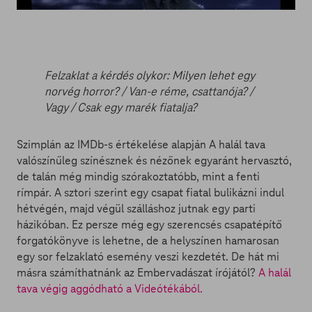
Felzaklat a kérdés olykor: Milyen lehet egy
norvég horror? / Van-e réme, csattanója? /
Vagy / Csak egy marék fiatalja?
Szimplán az IMDb-s értékelése alapján A halál tava
valószínűleg színésznek és nézőnek egyaránt hervasztó,
de talán még mindig szórakoztatóbb, mint a fenti
rímpár. A sztori szerint egy csapat fiatal bulikázni indul
hétvégén, majd végül szálláshoz jutnak egy parti
házikóban. Ez persze még egy szerencsés csapatépítő
forgatókönyve is lehetne, de a helyszínen hamarosan
egy sor felzaklató esemény veszi kezdetét. De hát mi
másra számíthatnánk az Embervadászat írójától?
A halál
tava végig aggódható a Videótékából.