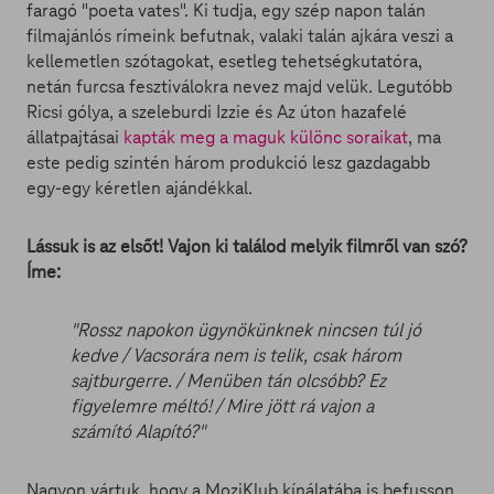
faragó "poeta vates". Ki tudja, egy szép napon talán
filmajánlós rímeink befutnak, valaki talán ajkára veszi a
kellemetlen szótagokat, esetleg tehetségkutatóra,
netán furcsa fesztiválokra nevez majd velük. Legutóbb
Ricsi gólya, a szeleburdi Izzie és Az úton hazafelé
állatpajtásai
kapták meg a maguk különc soraikat
, ma
este pedig szintén három produkció lesz gazdagabb
egy-egy kéretlen ajándékkal.
Lássuk is az elsőt! Vajon ki találod melyik filmről van szó?
Íme:
"Rossz napokon ügynökünknek nincsen túl jó
kedve / Vacsorára nem is telik, csak három
sajtburgerre. /
Menüben tán olcsóbb? Ez
figyelemre méltó! / Mire jött rá vajon a
számító Alapító?"
Nagyon vártuk, hogy a MoziKlub kínálatába is befusson