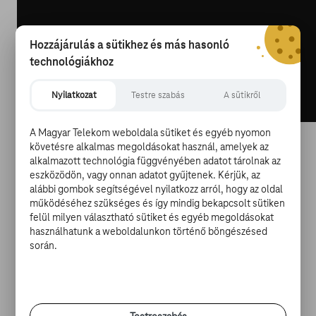
Hozzájárulás a sütikhez és más hasonló
technológiákhoz
Nyilatkozat
Testre szabás
A sütikről
A Magyar Telekom weboldala sütiket és egyéb nyomon
követésre alkalmas megoldásokat használ, amelyek az
via GIPHY
alkalmazott technológia függvényében adatot tárolnak az
eszközödön, vagy onnan adatot gyűjtenek. Kérjük, az
alábbi gombok segítségével nyilatkozz arról, hogy az oldal
Milyen lenne legyek szárnyán / Átlépni az ég
működéséhez szükséges és így mindig bekapcsolt sütiken
határán? / Onnan lenne csupa móka /
felül milyen választható sütiket és egyéb megoldásokat
Átzümmögni fel a Holdra!
használhatunk a weboldalunkon történő böngészésed
során.
Idézet Nat, I.Q. és Scooter iskolai Ki Mit Tud feladatából,
aminek témája a nagy közös álom. Egy álom, mely
minden bunkerező fiatal nagy közös óhaja: barátokkal
együtt felfedezni a Holdat! Ez bizony még 2020