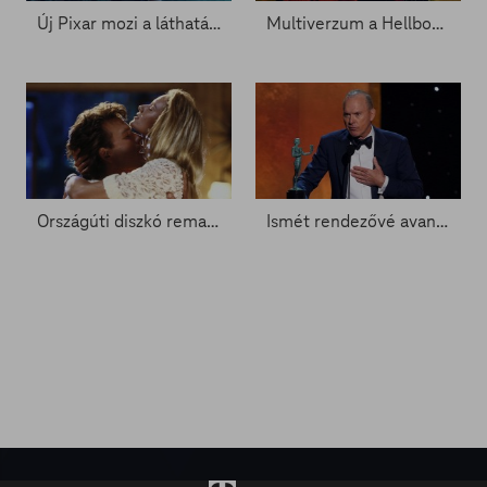
Új Pixar mozi a láthatáron - Zacc nélkül 1700.
Multiverzum a Hellboyban - Zacc nélkül 1534.
Országúti diszkó remake - Zacc nélkül 1508.
Ismét rendezővé avanzsál Michael Keaton