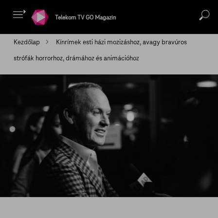
Telekom TV GO Magazin
Kezdőlap
Kínrímek esti házi mozizáshoz, avagy bravúros
strófák horrorhoz, drámához és animációhoz