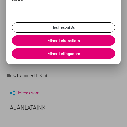
hivatalos az összejövetelre, ahová Zara egy Nincstitok
nevezetű társasjátékkal érkezik. (Ügynöke zseniális
húzásának köszönhetően ugyanis képe felkerül a játék
fedlapjára.) Andrew az őszinteségi rohamokat elindító
játék hatására ugyanis bizonyítja, hogy mellkasa mélyén
Testreszabás
azért dobog egy mikrométernyi átmérőjű szív, és
elárulja: élete legnagyobb baklövése az volt, hogy
Mindet elutasítom
konzervatív politikusként félt felvállalni másságát és
egykori párját. Mayának ez pedig több mint kellő löketet
Mindet elfogadom
ad, hogy csatlakozzon Kash-hez az esküvőn.
Illusztráció: RTL Klub
Megosztom
AJÁNLATAINK