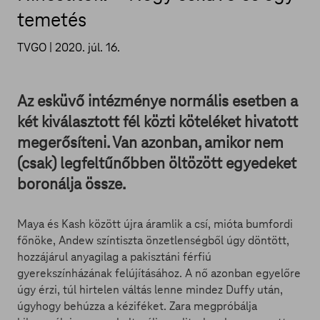
temetés
TVGO |
2020. júl. 16.
Az esküvő intézménye normális esetben a
két kiválasztott fél közti köteléket hivatott
megerősíteni. Van azonban, amikor nem
(csak) legfeltűnőbben öltözött egyedeket
boronálja össze.
Maya és Kash között újra áramlik a csí, mióta bumfordi
főnöke, Andew színtiszta önzetlenségből úgy döntött,
hozzájárul anyagilag a pakisztáni férfiú
gyerekszínházának felújításához. A nő azonban egyelőre
úgy érzi, túl hirtelen váltás lenne mindez Duffy után,
úgyhogy behúzza a kéziféket. Zara megpróbálja