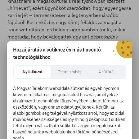
kihasználni a magaskulturális realityshowban szerzett
„hírnevet”, ezért ügynököt szerződtet, hogy egyengesse
karrierjét – természetesen a legtenyérbemászóbb
fajtából. Kash eközben úgy dönt, feláldozza magát a
színészet oltárán, és boldogságrohamban tör ki, mikor
megtudja, hogy beválogatták egy antidepresszáns
gyógyszer tévéreklámjába. A gigászi hírnév azonban a
Hozzájárulás a sütikhez és más hasonló
fejébe száll, és megfeledkezik banki prezentációjáról,
technológiákhoz
amiért morózus főnöke azonnal kitessékeli az
intézménytől.
Nyilatkozat
Testre szabás
A sütikről
A Magyar Telekom weboldala sütiket és egyéb nyomon
A társaság eközben gőzerővel készül Basheer és Fatima
követésre alkalmas megoldásokat használ, amelyek az
esküvőjére, Kasht pedig a lesújtó események sem
alkalmazott technológia függvényében adatot tárolnak az
tántorítják el attól, hogy rányomuljon Mayára, és
eszközödön, vagy onnan adatot gyűjtenek. Kérjük, az
szándékai szerint vele jelenjen meg a ceremónián. Maya
alábbi gombok segítségével nyilatkozz arról, hogy az oldal
azonban továbbra is tartaná a két lépés távolságot.
működéséhez szükséges és így mindig bekapcsolt sütiken
felül milyen választható sütiket és egyéb megoldásokat
Végül onnan érkezik a meggyőző sugallat, ahonnan a
használhatunk a weboldalunkon történő böngészésed
legkevésbé sem várná. Bájosan tapló főnöke, Andrew is
során.