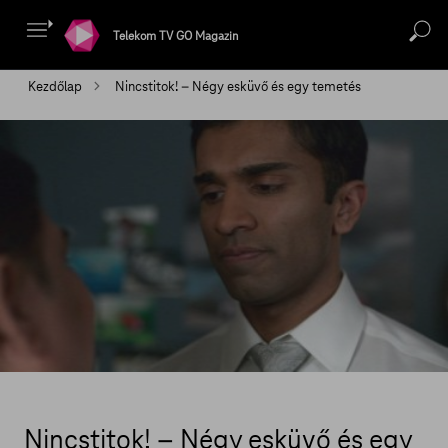
Telekom TV GO Magazin
Kezdőlap
Nincstitok! – Négy esküvő és egy temetés
Nincstitok! – Négy esküvő és egy