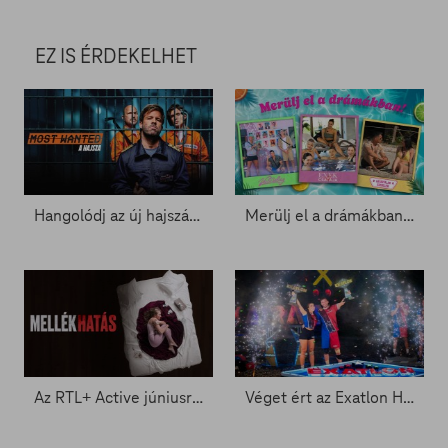
EZ IS ÉRDEKELHET
Hangolódj az új hajszára az RTL+-szal
Merülj el a drámákban az RTL+-on!
Az RTL+ Active júniusra ajánlja: Mellékhatás
Véget ért az Exatlon Hungary – Ők emelhették magasba a trófeát