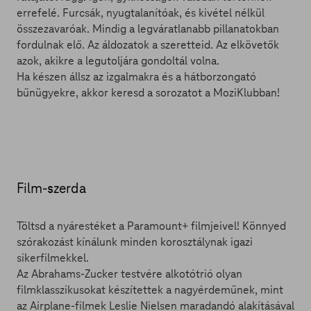
errefelé. Furcsák, nyugtalanítóak, és kivétel nélkül
összezavaróak. Mindig a legváratlanabb pillanatokban
fordulnak elő. Az áldozatok a szeretteid. Az elkövetők
azok, akikre a legutoljára gondoltál volna.
Ha készen állsz az izgalmakra és a hátborzongató
bűnügyekre, akkor keresd a sorozatot a MoziKlubban!
Film-szerda
Töltsd a nyárestéket a Paramount+ filmjeivel! Könnyed
szórakozást kínálunk minden korosztálynak igazi
sikerfilmekkel.
Az Abrahams-Zucker testvére alkotótrió olyan
filmklasszikusokat készítettek a nagyérdeműnek, mint
az Airplane-filmek Leslie Nielsen maradandó alakításával