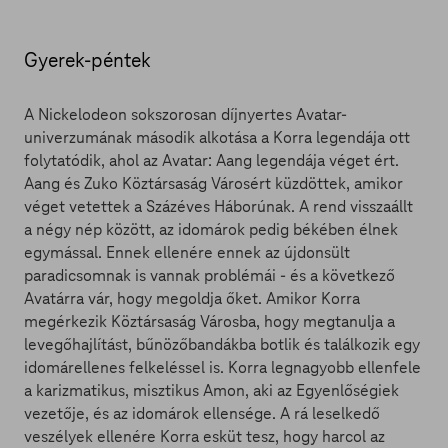
Gyerek-péntek
A Nickelodeon sokszorosan díjnyertes Avatar-
univerzumának második alkotása a Korra legendája ott
folytatódik, ahol az Avatar: Aang legendája véget ért.
Aang és Zuko Köztársaság Városért küzdöttek, amikor
véget vetettek a Százéves Háborúnak. A rend visszaállt
a négy nép között, az idomárok pedig békében élnek
egymással. Ennek ellenére ennek az újdonsült
paradicsomnak is vannak problémái - és a következő
Avatárra vár, hogy megoldja őket. Amikor Korra
megérkezik Köztársaság Városba, hogy megtanulja a
levegőhajlítást, bűnözőbandákba botlik és találkozik egy
idomárellenes felkeléssel is. Korra legnagyobb ellenfele
a karizmatikus, misztikus Amon, aki az Egyenlőségiek
vezetője, és az idomárok ellensége. A rá leselkedő
veszélyek ellenére Korra esküt tesz, hogy harcol az