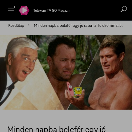
Telekom TV GO Magazin
Kezdőlap
Minden napba belefér egy jó sztori a Telekommal 5.
Minden napba belefér egy jó