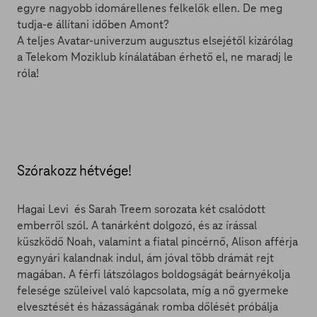
egyre nagyobb idomárellenes felkelők ellen. De meg
tudja-e állítani időben Amont?
A teljes Avatar-univerzum augusztus elsejétől kizárólag
a Telekom Moziklub kínálatában érhető el, ne maradj le
róla!
Szórakozz hétvége!
Hagai Levi és Sarah Treem sorozata két csalódott
emberről szól. A tanárként dolgozó, és az írással
küszködő Noah, valamint a fiatal pincérnő, Alison afférja
egynyári kalandnak indul, ám jóval több drámát rejt
magában. A férfi látszólagos boldogságát beárnyékolja
felesége szüleivel való kapcsolata, míg a nő gyermeke
elvesztését és házasságának romba dőlését próbálja