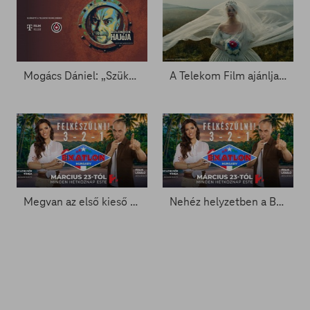
Mogács Dániel: „Szükségem van az adrenalinra”
A Telekom Film ajánlja - premierfilmek áprilisban
Megvan az első kieső - Exatlon 5. rész
Nehéz helyzetben a Bajnokok - Exatlon 4. rész