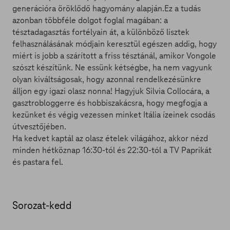
generációra öröklődő hagyomány alapján.Ez a tudás
azonban többféle dolgot foglal magában: a
tésztadagasztás fortélyain át, a különböző lisztek
felhasználásának módjain keresztül egészen addig, hogy
miért is jobb a szárított a friss tésztánál, amikor Vongole
szószt készítünk. Ne essünk kétségbe, ha nem vagyunk
olyan kiváltságosak, hogy azonnal rendelkezésünkre
álljon egy igazi olasz nonna! Hagyjuk Silvia Collocára, a
gasztrobloggerre és hobbiszakácsra, hogy megfogja a
kezünket és végig vezessen minket Itália ízeinek csodás
útvesztőjében.
Ha kedvet kaptál az olasz ételek világához, akkor nézd
minden hétköznap 16:30-tól és 22:30-tól a TV Paprikát
és pastara fel.
Sorozat-kedd