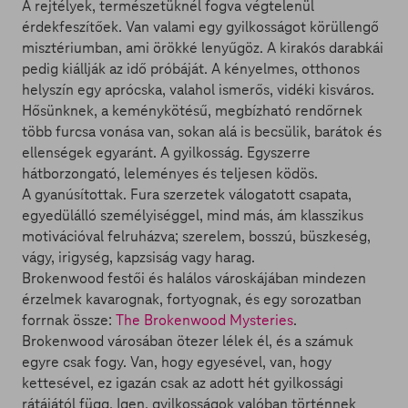
A rejtélyek, természetüknél fogva végtelenül
érdekfeszítőek. Van valami egy gyilkosságot körüllengő
misztériumban, ami örökké lenyűgöz. A kirakós darabkái
pedig kiállják az idő próbáját. A kényelmes, otthonos
helyszín egy aprócska, valahol ismerős, vidéki kisváros.
Hősünknek, a keménykötésű, megbízható rendőrnek
több furcsa vonása van, sokan alá is becsülik, barátok és
ellenségek egyaránt. A gyilkosság. Egyszerre
hátborzongató, leleményes és teljesen ködös.
A gyanúsítottak. Fura szerzetek válogatott csapata,
egyedülálló személyiséggel, mind más, ám klasszikus
motivációval felruházva; szerelem, bosszú, büszkeség,
vágy, irigység, kapzsiság vagy harag.
Brokenwood festői és halálos városkájában mindezen
érzelmek kavarognak, fortyognak, és egy sorozatban
forrnak össze:
The Brokenwood Mysteries
.
Brokenwood városában ötezer lélek él, és a számuk
egyre csak fogy. Van, hogy egyesével, van, hogy
kettesével, ez igazán csak az adott hét gyilkossági
rátájától függ. Igen, gyilkosságok valóban történnek