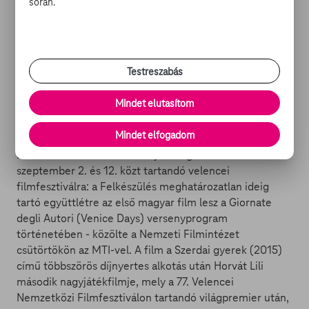
new trailer for Bill & Ted Face the Music,
során.
available On Demand and in theaters
September 1!
#BillAndTed3
#FaceTheMusic
pic.twitter.com/ZBN9YHsvh8
Testreszabás
— Bill & Ted 3 (@BillandTed3)
July 23, 2020
Mindet elutasítom
Idén is lesz magyar film a velencei filmfesztiválon
Mindet elfogadom
Horvát Lili rendező mozifilmjét meghívták az idén
szeptember 2. és 12. közt tartandó velencei
filmfesztiválra: a Felkészülés meghatározatlan ideig
tartó együttlétre az első magyar film lesz a Giornate
degli Autori (Venice Days) versenyprogram
történetében - közölte a Nemzeti Filmintézet
csütörtökön az MTI-vel. A film a Szerdai gyerek (2015)
című többszörös díjnyertes alkotás után Horvát Lili
második nagyjátékfilmje, mely a 77. Velencei
Nemzetközi Filmfesztiválon tartandó világpremier után,