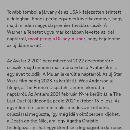
Tovább tombol a járvány és az USA kifejezetten érintett
a dologban. Ennek pedig egyenes következménye, hogy
majd minden nagyobb premier tovább csúszik. A
Warner a Tenetet ugye már korábban levette az idei
naptárról,
most pedig a Disney-n a sor
, hogy bejelentse
az új dátumokat:
Az Avatar 2 2021 decemberéről 2022 decemberére
csúszik, majd minden más utána érkező Avatar-film is
egy évet tolódik. A Mulan lekerült a naptárról. Az új Star
Wars-film pedig 2023-ra került át. Wes Anderson új
filmje, a The French Dispatch szintén lekerült a
naptárról. Az Antlers 2021 február 19-re került át, a The
Last Duel új időpontja pedig 2021 október 15-e lesz. Az
egyetlen film, ami minimális, mindössze kéthetes
csúszással megúszta, így még idén októberben kijöhet,
a Death on the Nile, ami egy Agatha Christie
feldolgozás, és hát egyébként se a legnagyobb durranás