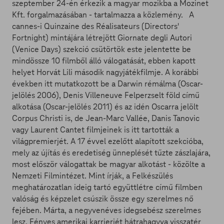
szeptember 24-én érkezik a magyar mozikba a Mozinet
Kft. forgalmazásában - tartalmazza a közlemény. A
cannes-i Quinzaine des Réalisateurs (Directors'
Fortnight) mintájára létrejött Giornate degli Autori
(Venice Days) szekció csütörtök este jelentette be
mindössze 10 filmből álló válogatását, ebben kapott
helyet Horvát Lili második nagyjátékfilmje. A korábbi
években itt mutatkozott be a Darwin rémálma (Oscar-
jelölés 2006), Denis Villeneuve Felperzselt föld című
alkotása (Oscar-jelölés 2011) és az idén Oscarra jelölt
Corpus Christi is, de Jean-Marc Vallée, Danis Tanovic
vagy Laurent Cantet filmjeinek is itt tartották a
világpremierjét. A 17 évvel ezelőtt alapított szekcióba,
mely az újítás és eredetiség ünneplését tűzte zászlajára,
most először válogattak be magyar alkotást - közölte a
Nemzeti Filmintézet. Mint írják, a Felkészülés
meghatározatlan ideig tartó együttlétre című filmben
valóság és képzelet csúszik össze egy szerelmes nő
fejében. Márta, a negyvenéves idegsebész szerelmes
lesz. Fényes amerikai karrierjét hátrahagyva visszatér