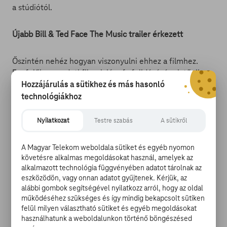
a stúdiótól.
Újabb Bill & Ted Face The Music trailer érkezett
Őszintén nehéz hogyan viszonyulni ehhez a filmhez.
Egyfelől az eredeti filmek jópofa felidézésének tűnik,
Hozzájárulás a sütikhez és más hasonló
ami nagyon jó. Másfelől nagyon próbál olyan lenni, mint
azok a filmek voltak, csak még inkább olyan, szinte
technológiákhoz
erőszakosan próbálkozik. Csakhogy a Bill & Tedd-filmek
lemoshatatlanul viselik magukon a kilencvenes évek
Nyilatkozat
Testre szabás
A sütikről
összes jegyét, és nem biztos, hogy ezek ennyire hű
megidézése működik 2020-ban. Ráadásul nehéz nem
A Magyar Telekom weboldala sütiket és egyéb nyomon
észrevenni, hogy mennyit öregedett mindenki. Azért
követésre alkalmas megoldásokat használ, amelyek az
persze ne temessük a filmet, mert lesz itt rengeteg
alkalmazott technológia függvényében adatot tárolnak az
történés, időutazás és újra felbukkan a halál is.
eszközödön, vagy onnan adatot gyűjtenek. Kérjük, az
alábbi gombok segítségével nyilatkozz arról, hogy az oldal
működéséhez szükséges és így mindig bekapcsolt sütiken
It’s time to save the world, dudes! Keanu
felül milyen választható sütiket és egyéb megoldásokat
Reeves and Alex
@Winter
return in the all-
használhatunk a weboldalunkon történő böngészésed