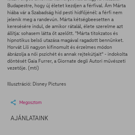
Budapestre, hogy új életet kezdjen a férfival. Ám Márta
hiába vár a Szabadság híd pesti hídfőjénél: a férfi nem
jelenik meg a randevún. Márta kétségbeesetten a
keresésére indul, de amikor rátalál, élete szerelme azt
állítja: sohasem látta őt azelőtt. "Márta titokzatos és
hipnotikus belső utazása magával ragadott bennünket.
Horvát Lili nagyon kifinomult és érzelmes módon
ábrázolja a női pszichét és annak rejtekútjait" - indokolta
döntését Gaia Furrer, a Giornate degli Autori művészeti
vezetője. (mti)
Illusztráció: Disney Pictures
Megosztom
AJÁNLATAINK