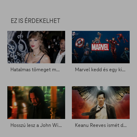
EZ IS ÉRDEKELHET
Hatalmas tömeget mozgat meg Taylor Swift új filmje - Zacc nélkül 1750.
Marvel kedd és egy kis John Wick - Zacc nélkül 1656.
Hosszú lesz a John Wick legújabb része - Zacc nélkül 1630.
Keanu Reeves ismét démonokra vadászik - Zacc nélkül 1540.