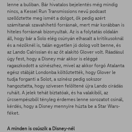
lenne a buliban. Bár hivatalos bejelentés még mindig
nincs, a Kessel Run Transmissions nevű podcast
szellőztette meg ismét a dolgot, ők pedig azért
számítanak szavahihető forrásnak, mert már korábban is
hiteles forrásnak bizonyultak. Az is a folytatás oldalán
áll, hogy bár a Solo elég csúnyán elhasalt a kritikusoknál
és a nézőknél is, talán egyetlen jó dolog volt benne, és
az Lando Calrissian és az őt alakító Glover volt. Ráadásul
úgy fest, hogy a Disney már akkor is eléggé
ragaszkodott a színészhez, mivel az akkor forgó Atalanta
egész stábját Londonba költöztették, hogy Glover le
tudja forganti a Solot, a színész pedig sokszor
hangoztatta, hogy szívesen felöltené újra Lando cirádás
ruháit. A jelek tehát bíztatóak, és ha valakiből, az
űrcsempészből tényleg érdemes lenne sorozatot csinál,
kérdés, hogy a Disney mennyire húzta be a Star Wars-
féket.
A minden is csúszik a Disney-nél