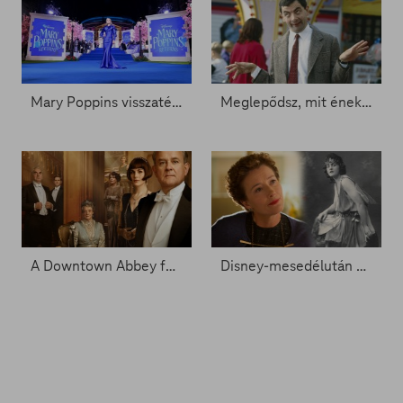
Mary Poppins visszatér az RTL Klubon!
Meglepődsz, mit énekelnek a Mr. Bean főcímében
A Downtown Abbey feladta a leckét a premiereknek - Zacc nélkül 808.
Disney-mesedélután – 120 éve született kedvenc nevelőnőnk megteremtője