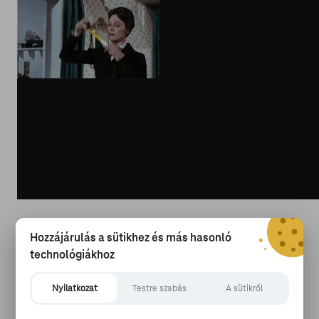
via GIPHY
Hozzájárulás a sütikhez és más hasonló
technológiákhoz
A Banks család újból nevelőnőt keres, ám ezúttal nem
Banks úr kritériumokkal teli listája alapján érkezik Mary,
Nyilatkozat
Testre szabás
A sütikről
hanem a gyerekek, Jane és Michael Banks által írt
felhívásra. És bár Banks urat nehéz meggyőzni róla,