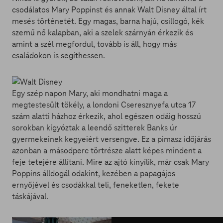
csodálatos Mary Poppinst és annak Walt Disney által írt
mesés történetét. Egy magas, barna hajú, csillogó, kék
szemű nő kalapban, aki a szelek szárnyán érkezik és
amint a szél megfordul, tovább is áll, hogy más
családokon is segíthessen.
Egy szép napon Mary, aki mondhatni maga a
megtestesült tökély, a londoni Cseresznyefa utca 17
szám alatti házhoz érkezik, ahol egészen odáig hosszú
sorokban kígyóztak a leendő szitterek Banks úr
gyermekeinek kegyeiért versengve. Ez a pimasz időjárás
azonban a másodperc törtrésze alatt képes mindent a
feje tetejére állítani. Mire az ajtó kinyílik, már csak Mary
Poppins álldogál odakint, kezében a papagájos
ernyőjével és csodákkal teli, feneketlen, fekete
táskájával.