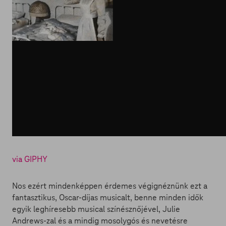
via GIPHY
Nos ezért mindenképpen érdemes végignéznünk ezt a
fantasztikus, Oscar-díjas musicalt, benne minden idők
egyik leghíresebb musical színésznőjével, Julie
Andrews-zal és a mindig mosolygós és nevetésre