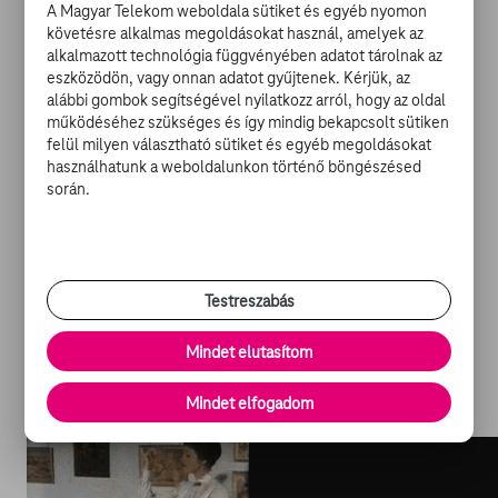
A Magyar Telekom weboldala sütiket és egyéb nyomon
hogy Miss Poppinsra van szükségük, végül rábólint,
követésre alkalmas megoldásokat használ, amelyek az
amivel az egész Banks család élete örökre megváltozik.
alkalmazott technológia függvényében adatot tárolnak az
Még szép, hogy megváltozik, hiszen kié ne változna meg
eszközödön, vagy onnan adatot gyűjtenek. Kérjük, az
alábbi gombok segítségével nyilatkozz arról, hogy az oldal
egy olyan nevelőnővel, aki utcai krétarajzokba ugrik
működéséhez szükséges és így mindig bekapcsolt sütiken
bele Berddel, a kéményseprővel, vagy távozik a kémény
felül milyen választható sütiket és egyéb megoldásokat
kürtőjén át a tetőre, ahol több tucat kéményseprővel
használhatunk a weboldalunkon történő böngészésed
kelhet táncra a lenyugvó nap utolsó sugarai alatt?
során.
A már említett varázslatos kofferről és a madarak
nyelvén való szövegértésről már nem is beszélve. S
Testreszabás
hogy végül a gyerekek hajlandóak lesznek-e önként
rendet rakni a szobájukban, felnőni ahhoz a bizonyos
Mindet elutasítom
egy pennyhez, amit édesajuktól kapnak és édesapjuk is
visszatalál-e gyermekeihez?
Mindet elfogadom