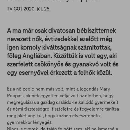
TV GO |
2020. júl. 25.
A ma már csak divatosan bébiszitternek
nevezett nők, évtizedekkel ezelőtt még
igen komoly kiváltságnak számítottak,
főleg Angliában. Közöttük is volt egy, aki
szerfelett csökönyös és gyanakvó volt és
egy esernyővel érkezett a felhők közül.
Ez a nő pedig nem más volt, mint a legendás Mary
Poppins, akinek egyetlen célja volt az életben, hogy
megregulázza a gazdag családok elkallódó gyermekeit
és némi tisztességre, tiszteletre és fegyelemre tanítsa
meg őket anélkül, hogy közben elveszítenék a
gyermekkor lényegét.
Nincs is gyerek, de talán felnőtt sem, aki ne ismerné a