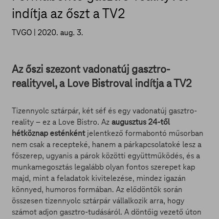
indítja az őszt a TV2
TVGO |
2020. aug. 3.
Az őszi szezont vadonatúj gasztro-
realityvel, a Love Bistroval indítja a TV2
Tizennyolc sztárpár, két séf és egy vadonatúj gasztro-
reality – ez a Love Bistro. Az
augusztus 24-től
hétköznap esténként
jelentkező formabontó műsorban
nem csak a recepteké, hanem a párkapcsolatoké lesz a
főszerep, ugyanis a párok közötti együttműködés, és a
munkamegosztás legalább olyan fontos szerepet kap
majd, mint a feladatok kivitelezése, mindez igazán
könnyed, humoros formában. Az elődöntők során
összesen tizennyolc sztárpár vállalkozik arra, hogy
számot adjon gasztro-tudásáról. A döntőig vezető úton