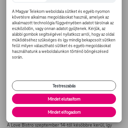
A Magyar Telekom weboldala sütiket és egyéb nyomon
A mindenre elszánt párosok, akik az év bistro
követésre alkalmas megoldásokat használ, amelyek az
tulajdonosa cím mellett az 5 millió forintos fődíjért is
alkalmazott technológia függvényében adatot tárolnak az
eszközödön, vagy onnan adatot gyűjtenek. Kérjük, az
harcba szállnak egymással: Cinthya Dictator és Molnár
alábbi gombok segítségével nyilatkozz arról, hogy az oldal
Tomi, Csisztu Zsuzsa és Dr. Ketskés Norbert, Csizmadia
működéséhez szükséges és így mindig bekapcsolt sütiken
Gergő és Rausch Bernadett, Dobó Ági és Kis Csaba, Eke
felül milyen választható sütiket és egyéb megoldásokat
Angéla és Budavári Balázs, Ember Márk és Antóci
használhatunk a weboldalunkon történő böngészésed
Dorottya, Horváth Gréta és Medggyes Dávid, Kökény
során.
Attila és Aranka, Molnár Tibi és Gáfor Délia, Oláh Gergő
és Niki, Dr. Panyik Anita és Keresztessy Márk, Papp
Szabi és Eszter, Polgár Tünde és Polgár Árpád, Pribelszki
Norbi és Maja, Tápai Szabina és Kucsera Gábor, Tücsi és
Testreszabás
Sofron István, Szegedi Fecsó és Kiss Vivi, valamint Valkó
Eszter és Radócz Péter.
Mindet elutasítom
Mindet elfogadom
A Love Bistro szeptember 14-től későbbre kerül, így