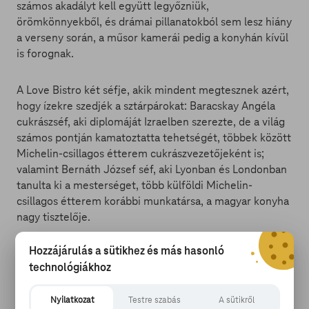
számos akadályt kell együtt legyőzniük,
örömkönnyekből, és drámai pillanatokból sem lesz hiány
a verseny során, a műsor kamerái pedig a konyhán kívül
is forognak.
A Love Bistro két séfje, akik mindent megtesznek azért,
hogy ízekre szedjék a sztárpárokat: Baracskay Angéla
cukrászséf, aki diplomáját Izraelben szerezte, de a világ
számos pontján kamatoztatta tehetségét, többek között
Michelin-csillagos étterem cukrászvezetőjeként is;
valamint Bernáth József séf, aki Lyonban és Londonban
tanulta ki a mesterséget, több külföldi Michelin-
csillagos étterem korábbi munkatársa, a magyar konyha
nagy tisztelője.
Hozzájárulás a sütikhez és más hasonló
technológiákhoz
Nyilatkozat
Testre szabás
A sütikről