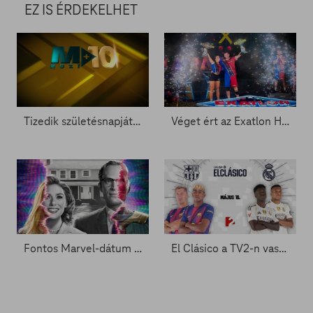
EZ IS ÉRDEKELHET
Tizedik születésnapját ünnepli a Mozi+
Véget ért az Exatlon Hungary – Ők emelhették magasba a trófeát
Fontos Marvel-dátum a láthatáron - Zacc nélkül 2081.
El Clásico a TV2-n vasárnap este