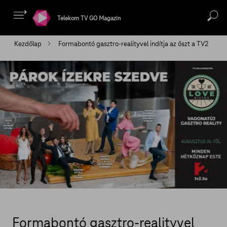
Telekom TV GO Magazin
Kezdőlap
Formabontó gasztro-realityvel indítja az őszt a TV2
Formabontó gasztro-realityvel