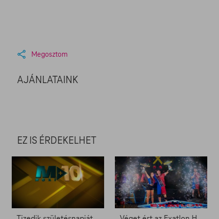
Megosztom
AJÁNLATAINK
EZ IS ÉRDEKELHET
Tizedik születésnapját ünnepli a Mozi+
Véget ért az Exatlon Hungary – Ők emelhették magasba a trófeát