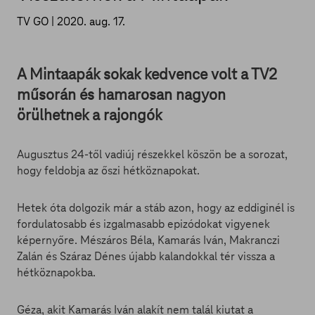
TV GO |
2020. aug. 17.
A Mintaapák sokak kedvence volt a TV2
műsorán és hamarosan nagyon
örülhetnek a rajongók
Augusztus 24-től vadiúj részekkel köszön be a sorozat,
hogy feldobja az őszi hétköznapokat.
Hetek óta dolgozik már a stáb azon, hogy az eddiginél is
fordulatosabb és izgalmasabb epizódokat vigyenek
képernyőre. Mészáros Béla, Kamarás Iván, Makranczi
Zalán és Száraz Dénes újabb kalandokkal tér vissza a
hétköznapokba.
Géza, akit Kamarás Iván alakít nem talál kiutat a