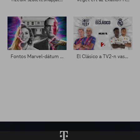
Fontos Marvel-dátum a láthatáron - Zacc nélkül 2081.
El Clásico a TV2-n vasárnap este