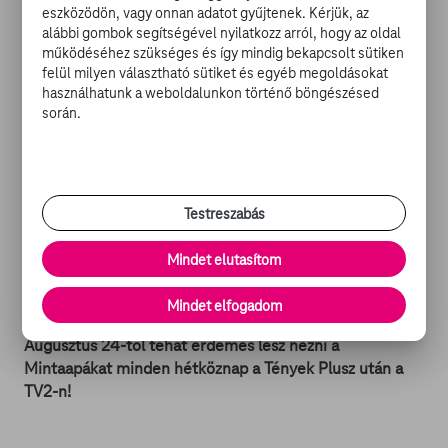
gyerekeket terelgetni, már ha ez sikerül majd neki.
eszközödön, vagy onnan adatot gyűjtenek. Kérjük, az
alábbi gombok segítségével nyilatkozz arról, hogy az oldal
működéséhez szükséges és így mindig bekapcsolt sütiken
A készítők ezen kívül még azt ígérték, hogy megannyi
felül milyen választható sütiket és egyéb megoldásokat
meglepetést fognak belevinni az új részekbe, hogy még
használhatunk a weboldalunkon történő böngészésed
több szórakozás és izgalom ölelje körül a hétköznap
során.
estéket.
A produkció vezető írója Kormos Anett, ami arra enged
következtetni, hogy sok humoros jelentet láthatunk
Testreszabás
majd, amiken valóban jókat derülhetünk. A rendezői
székekben pedig Bagota Béla, Bánovits Ottó,
Mindet elutasítom
Dombrovszky Linda, Kovács Ádám, Ipacs Gergely,
Miklauzic Bence és Politzer Péter ül.
Mindet elfogadom
Augusztus 24-től tehát érdemes lesz nézni a
Mintaapákat minden hétköznap a Tények Plusz után a
TV2-n!