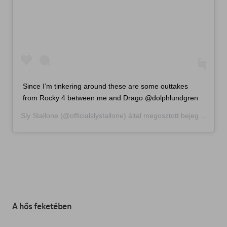
Since I’m tinkering around these are some outtakes
from Rocky 4 between me and Drago @dolphlundgren
Sly Stallone
(@officialslystallone) által megosztott bejegyzés,
Aug
A hős feketében