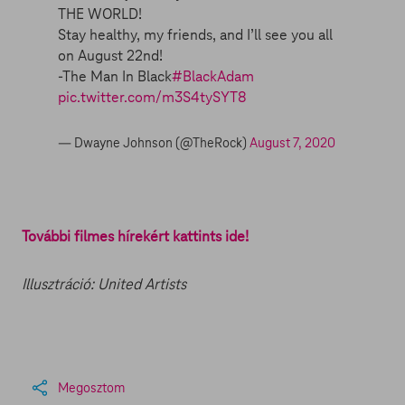
THE WORLD!
Stay healthy, my friends, and I’ll see you all
on August 22nd!
-The Man In Black
#BlackAdam
pic.twitter.com/m3S4tySYT8
— Dwayne Johnson (@TheRock)
August 7, 2020
További filmes hírekért kattints ide!
Illusztráció: United Artists
Megosztom