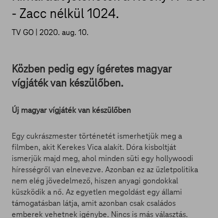
- Zacc nélkül 1024.
TV GO |
2020. aug. 10.
Közben pedig egy ígéretes magyar
vígjáték van készülőben.
Új magyar vígjáték van készülőben
Egy cukrászmester történetét ismerhetjük meg a
filmben, akit Kerekes Vica alakít. Dóra kisboltját
ismerjük majd meg, ahol minden süti egy hollywoodi
hírességről van elnevezve. Azonban ez az üzletpolitika
nem elég jövedelmező, hiszen anyagi gondokkal
küszködik a nő. Az egyetlen megoldást egy állami
támogatásban látja, amit azonban csak családos
emberek vehetnek igénybe. Nincs is más választás.