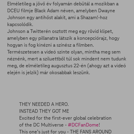
Elméletileg a jövő év folyamán debütál a mozikban a
DCEU filmje Black Adam néven, amelyben Dwayne
Johnson egy antihőst alakít, ami a Shazam!-hoz
kapcsolódik.
Johnson a Twitterén osztott meg egy rövid klipet,
amelyben egy pillanatra látszik a koncepciórajz, hogy
hogyan is fog kinézni a színész a filmben.
Természetesen a videó szinte olyan, mintha meg sem
néznénk, mert a sziluettből túl sok mindent nem tudunk
meg, de elméletileg augusztus 22-én (ahogy azt a videó
elején is jelzik) már okosabbak leszünk.
THEY NEEDED A HERO.
INSTEAD THEY GOT ME
Excited for the first-ever global celebration
of the DC Multiverse -
#DCFanDome
!
This one’s just for you - THE FANS AROUND