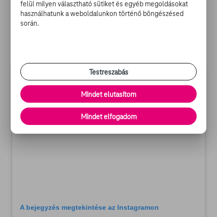
felül milyen választható sütiket és egyéb megoldásokat
rendezői változat megjelenési dátuma egyelőre nem
használhatunk a weboldalunkon történő böngészésed
ismert, de a tervek szerint még idén napvilágot lát.
során.
Testreszabás
Mindet elutasítom
Mindet elfogadom
A bejegyzés megtekintése az Instagramon