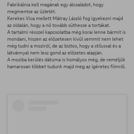
Fabrikálnia kell magának egy álcsaládot, hogy
megmentse az üzletét.
Kerekes Vica mellett Mátray László fog igyekezni majd
az oldalán, hogy a nő tovább süthesse a tortákat.
A tartalmi résszel kapcsolatba még korai lenne bármit is
mondani, hiszen az előzetesen kívül semmit nem lehet
még tudni a moziról, de az biztos, hogy a stílussal és a
látvánnyal nem lesz gond az előzetes alapján.
A moziba kerülés dátuma is homályos még, de reméljük
hamarosan többet tudunk majd meg az ígéretes filmről.