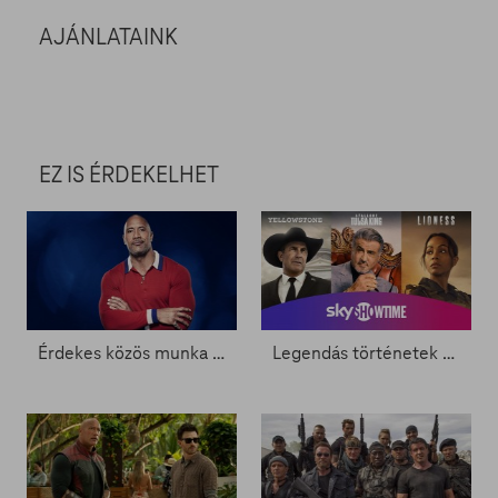
AJÁNLATAINK
EZ IS ÉRDEKELHET
Érdekes közös munka a láthatáron - Zacc nélkül 1927.
Legendás történetek és izgalmas bűnügyek a SkyShowtime-on