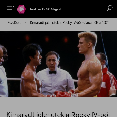
Telekom TV GO Magazin
Kezdőlap
Kimaradt jelenetek a Rocky IV-ből - Zacc nélkül 1024.
Kimaradt jelenetek a Rocky IV-ből