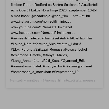
filmben Robert Redford és Barbra Streisand? A trailerből
ez is kiderül! Lakos Nóra filmje 2020. szeptember 10-től
a mozikban! @vicaalmaja @hab_film . . http://nfi.hu
www.instagram.com/nemzetifilmintezet
www.youtube.com/c/NemzetiFilmintézet
www.facebook.com/NemzetiFilmintezet . .
#nemzetifilmintézet #filmintézet #nfi #HAB #Hab_film
#Lakos_Nóra #Kerekes_Vica #Mátray_László
#Elek_Ferenc #Szikszai_Rémusz #Kovács_Lehel
#Zsigmond_Emőke, #Bányai_Miklós,
#Láng_Annamária, #Pálfi_Kata, #Gyarmati_Erik
#romantikusvígjáték #magyarfilm #nézzmagyarfilmet
#hamarosan_a_mozikban #Szeptember_10
Nemzeti Filmintézet
(@nemzetifilmintezet) által megosztott bejegyzés,