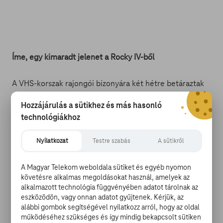
Íme, egy kimaradt jelenet a Rocky IV-ből
A VHS-korszak rajongói bizonyára két hétre betáraztak
pezsgőből, amikor Sylvester Stallone bejelentette:
Hozzájárulás a sütikhez és más hasonló
megjelenteti a Rocky IV rendezői változatát. Anno
technológiákhoz
ugyanis egy rakás jelenet nem került be a végső
vágásba, Sly pedig 35 év után elérkezettnek látta az
időt, hogy ezeket is a franchise rajongói elé tárja. A
Nyilatkozat
Testre szabás
A sütikről
rendező-főszereplő Instagram-oldalán be is mutatott
egy rövid, kulisszák mögötti részletet a Rocky IV
A Magyar Telekom weboldala sütiket és egyéb nyomon
sajtótájékoztató jelenetéből, melyben az Ivan Dragót
követésre alkalmas megoldásokat használ, amelyek az
alakító Dolph Lundgren így szólal meg: „Engem nem
alkalmazott technológia függvényében adatot tárolnak az
eszközödön, vagy onnan adatot gyűjtenek. Kérjük, az
lehet legyőzni.” (Mint ismeretes, a filmben Drago
alábbi gombok segítségével nyilatkozz arról, hogy az oldal
faarccal, szótlanul ül az ominózus jelenetben, és csak
működéséhez szükséges és így mindig bekapcsolt sütiken
felesége, illetve menedzsere beszél helyette.) A