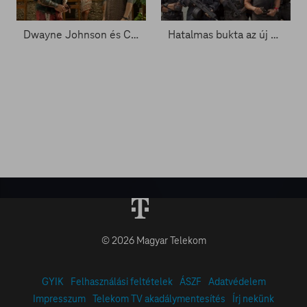
Dwayne Johnson és Chris Evans megmenti a Télapót - Zacc nélkül 1880.
Hatalmas bukta az új Feláldozhatók- Zacc nélkül 1762.
© 2026 Magyar Telekom
GYIK
Felhasználási feltételek
ÁSZF
Adatvédelem
Impresszum
Telekom TV akadálymentesítés
Írj nekünk