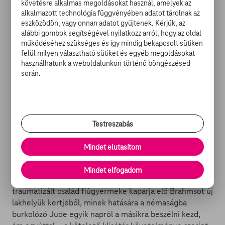
követésre alkalmas megoldásokat használ, amelyek az
És bár Bell már Az Ördög benned lakozik című mozival is
alkalmazott technológia függvényében adatot tárolnak az
bizonyította feketeöves tucatdirektor mivoltát, A fiú
eszközödön, vagy onnan adatot gyűjtenek. Kérjük, az
első fejezetében mégis felvillantott néhány, feszültség
alábbi gombok segítségével nyilatkozz arról, hogy az oldal
kiváltására alkalmas mikromásodpercet. Nos, ezúttal
működéséhez szükséges és így mindig bekapcsolt sütiken
mintha kiemelt figyelmet fordított volna rá, hogy még
felül milyen választható sütiket és egyéb megoldásokat
használhatunk a weboldalunkon történő böngészésed
véletlenül se rontsa le hasonló momentumokkal a film
során.
élvezeti értékét. A Brahms ugyanis kb. annyira
kiszámíthatatlan, mint az észak-koreai elnökválasztás
végeredménye. Túlzás nélkül állíthatjuk: NINCS olyan
jelenete, melyet ne láthattunk volna korábbi
fröccsöntött horrorokban, ráadásul jóval meggyőzőbb
Testreszabás
formában. És akkor még nem beszéltünk a forgatókönyv
legbődületesebb következetlenségéről: tudniillik egy
Mindet elutasítom
szó sem esik róla, hogyan tett szert az elmeroggyant
pótszülők által „felnevelt” porcelánbaba
Mindet elfogadom
természetfeletti képességekre. Ezúttal egy betörés által
traumatizált család fiúgyermeke kaparja elő Brahmsot új
lakhelyük kertjéből, minek hatására a némaságba
burkolózó Jude egyik napról a másikra beszélni kezd,