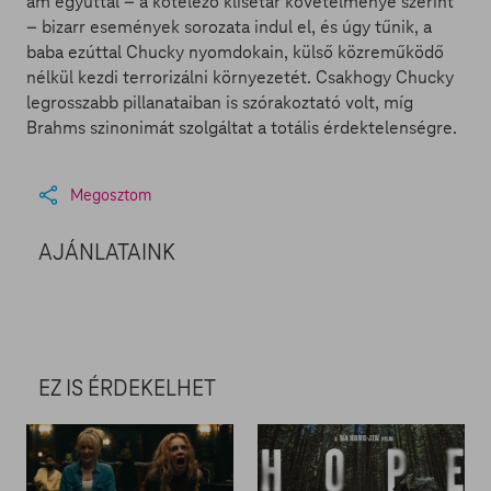
ám egyúttal – a kötelező klisétár követelménye szerint
– bizarr események sorozata indul el, és úgy tűnik, a
baba ezúttal Chucky nyomdokain, külső közreműködő
nélkül kezdi terrorizálni környezetét. Csakhogy Chucky
legrosszabb pillanataiban is szórakoztató volt, míg
Brahms szinonimát szolgáltat a totális érdektelenségre.
Megosztom
AJÁNLATAINK
EZ IS ÉRDEKELHET