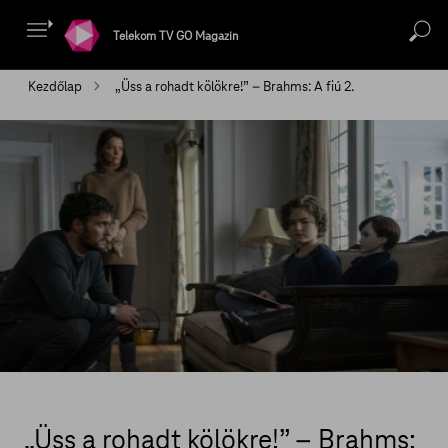
Telekom TV GO Magazin
Kezdőlap
„Üss a rohadt kölökre!” – Brahms: A fiú 2.
„Üss a rohadt kölökre!” – Brahms: