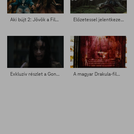
Aki bújt 2: Jövök a FilmPremieren
Előzetessel jelentkezett a Hope - Zacc nélkül 2088.
Exkluzív részlet a Gonosz halott új részéből - Zacc nélkül 2088.
A magyar Drakula-film meghívást kapott a pesarói fesztiválra - Zacc nélkül 2085.