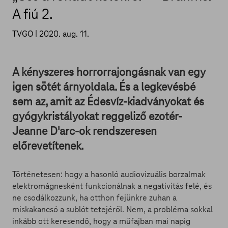
A fiú 2.
TVGO |
2020. aug. 11.
A kényszeres horrorrajongásnak van egy
igen sötét árnyoldala. És a legkevésbé
sem az, amit az Édesvíz-kiadványokat és
gyógykristályokat reggeliző ezotér-
Jeanne D'arc-ok rendszeresen
előrevetítenek.
Történetesen: hogy a hasonló audiovizuális borzalmak
elektromágnesként funkcionálnak a negativitás felé, és
ne csodálkozzunk, ha otthon fejünkre zuhan a
miskakancsó a sublót tetejéről. Nem, a probléma sokkal
inkább ott keresendő, hogy a műfajban mai napig