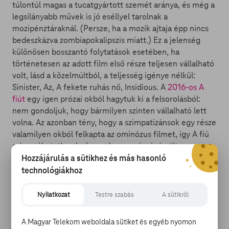
túlontúl magas a tucatgyártott szemét aránya, és még a
legsilányabb művek is jó eséllyel tarolnak a
mozipénztáraknál. (Persze, ha a mozik ajtaja épp nincs
bedeszkázva zombiapokalipszis miatt.) Ez a jelenség
különösen bosszantó folytatások esetében, ha
történetesen az adott film első része teljesen vállalható
volt, lásd a közelmúltból, a teljesség igénye nélkül:
Sinister, Az, A fekete ruhás nő, Insidious. A
2016-os A
fiút
egy igen prózai okból hagytuk ki a felsorolásból:
nem gondoljuk, hogy bármilyen szinten vállalható lett
volna. Az azonban tény, hogy a szimpatizánsok egy része
valamilyen okból felkapta az ominózus filmet, így A fiú
sajnos óhatatlanul a horrorkurzus részévé vált.
Hozzájárulás a sütikhez és más hasonló
technológiákhoz
Ez pedig (valamint a 10 millió dolláros előállítási költség
Nyilatkozat
Testre szabás
A sütikről
mellé társuló 72 milliós bevétel) bőven elegendő okot
szolgáltatott a Lakeshore-nak, hogy rábólintson a
A Magyar Telekom weboldala sütiket és egyéb nyomon
folytatásra, ezúttal is William Brent Bell vezényletével.