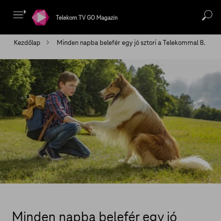
Telekom TV GO Magazin
Kezdőlap
Minden napba belefér egy jó sztori a Telekommal 8.
Minden napba belefér egy jó