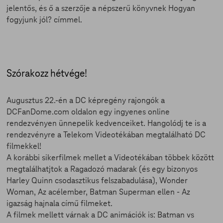
jelentős, és ő a szerzője a népszerű könyvnek Hogyan
fogyjunk jól? címmel.
Szórakozz hétvége!
Augusztus 22.-én a DC képregény rajongók a
DCFanDome.com oldalon egy ingyenes online
rendezvényen ünnepelik kedvenceiket. Hangolódj te is a
rendezvényre a Telekom Videotékában megtalálható DC
filmekkel!
A korábbi sikerfilmek mellet a Videotékában többek között
megtalálhatjtok a Ragadozó madarak (és egy bizonyos
Harley Quinn csodasztikus felszabadulása), Wonder
Woman, Az acélember, Batman Superman ellen - Az
igazság hajnala című filmeket.
A filmek mellett várnak a DC animációk is: Batman vs