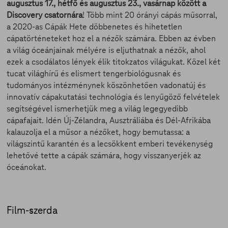
augusztus 17., hétfő és augusztus 23., vasárnap között a
Discovery csatornára
! Több mint 20 órányi cápás műsorral,
a 2020-as Cápák Hete döbbenetes és hihetetlen
cápatörténeteket hoz el a nézők számára. Ebben az évben
a világ óceánjainak mélyére is eljuthatnak a nézők, ahol
ezek a csodálatos lények élik titokzatos világukat. Közel két
tucat világhírű és elismert tengerbiológusnak és
tudományos intézménynek köszönhetően vadonatúj és
innovatív cápakutatási technológia és lenyűgöző felvételek
segítségével ismerhetjük meg a világ legegyedibb
cápafajait. Idén Új-Zélandra, Ausztráliába és Dél-Afrikába
kalauzolja el a műsor a nézőket, hogy bemutassa: a
világszintű karantén és a lecsökkent emberi tevékenység
lehetővé tette a cápák számára, hogy visszanyerjék az
óceánokat.
Film-szerda