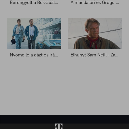
Berongyolt a Bosszúállók: Doctor Doom ébredése új előzetese - Zacc nélkül 2091.
A mandalóri és Grogu a FilmPremieren
Nyomd le a gázt és irány az aszfalt – Vérbeli autós filmek a kínálatban
Elhunyt Sam Neill - Zacc nélkül 2089.