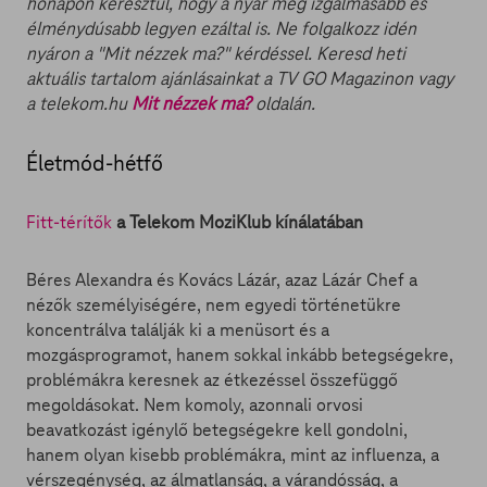
hónapon keresztül, hogy a nyár még izgalmasabb és
élménydúsabb legyen ezáltal is. Ne folgalkozz idén
nyáron a "Mit nézzek ma?" kérdéssel. Keresd heti
aktuális tartalom ajánlásainkat a TV GO Magazinon vagy
a telekom.hu
Mit nézzek ma?
oldalán.
Életmód-hétfő
Fitt-térítők
a Telekom MoziKlub kínálatában
Béres Alexandra és Kovács Lázár, azaz Lázár Chef a
nézők személyiségére, nem egyedi történetükre
koncentrálva találják ki a menüsort és a
mozgásprogramot, hanem sokkal inkább betegségekre,
problémákra keresnek az étkezéssel összefüggő
megoldásokat. Nem komoly, azonnali orvosi
beavatkozást igénylő betegségekre kell gondolni,
hanem olyan kisebb problémákra, mint az influenza, a
vérszegénység, az álmatlanság, a várandósság, a