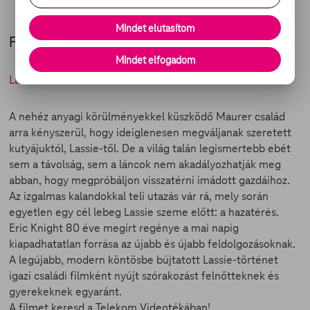
Mindet elutasítom
Felnőtt-csütörtök
Mindet elfogadom
Lassie hazatér
a Videotékában
A nehéz anyagi körülményekkel küszködő Maurer család
arra kényszerül, hogy ideiglenesen megváljanak szeretett
kutyájuktól, Lassie-től. De a világ talán legismertebb ebét
sem a távolság, sem a láncok nem akadályozhatják meg
abban, hogy megpróbáljon visszatérni imádott gazdáihoz.
Az izgalmas kalandokkal teli utazás vár rá, mely során
egyetlen egy cél lebeg Lassie szeme előtt: a hazatérés.
Eric Knight 80 éve megírt regénye a mai napig
kiapadhatatlan forrása az újabb és újabb feldolgozásoknak.
A legújabb, modern köntösbe bújtatott Lassie-történet
igazi családi filmként nyújt szórakozást felnőtteknek és
gyerekeknek egyaránt.
A filmet keresd a Telekom Videotékában!