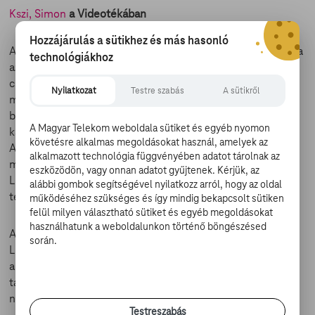
Kszi, Simon
a Videotékában
Hozzájárulás a sütikhez és más hasonló
A tizenhét esztendős Simon Spier (Nick Robinson) számára
technológiákhoz
az első szerelem témája azonban nem is olyan egyszerű:
családja és barátai még nem tudják, hogy meleg, ráadásul
Nyilatkozat
Testre szabás
A sütikről
még csak nem is sejti, ki az az osztálytársa, akibe online
belezúgott. A két ügy megoldása egyszerre lesz számára
A Magyar Telekom weboldala sütiket és egyéb nyomon
kacagtató, rémisztő és sorsfordító.
követésre alkalmas megoldásokat használ, amelyek az
A film kétségkívül úttörő jelentőségű, hiszen segít
alkalmazott technológia függvényében adatot tárolnak az
megértetni, elfogadtatni a jelenlegi társadalmunkkal az
eszközödön, vagy onnan adatot gyűjtenek. Kérjük, az
LMBTQ lényegét, továbbá sok tévhitet eloszlat a meleg
alábbi gombok segítségével nyilatkozz arról, hogy az oldal
témával kapcsolatban.
működéséhez szükséges és így mindig bekapcsolt sütiken
felül milyen választható sütiket és egyéb megoldásokat
használhatunk a weboldalunkon történő böngészésed
A Telekom Videotékában külön mappát hoztunk létre az
során.
LMBTQ témában készült filmeket összegyűjtve, amelyben
a Kszi, Simon mellett többek között olyan filmeket
találhatsz, mint a Bohém Rapszódia, a Holdfény, a Szólíts a
neveden, a Megbocsátasz valaha? vagy A dán lány.
Testreszabás