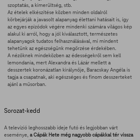
szoptatás, a kimerültség, stb.
Az ételek elkészítése közben minden oldalról
körbejárják a javasolt alapanyag élettani hatásait is, így
az egyes epizódok végére mindenki számára világos kép
alakul ki arról, hogy a jól kiválasztott, természetes
alapanyagok tudatos felhasználásával, mi mindent
tehetünk az egészségünk megőrzése érdekében.
A nézőknek mindeközben az édességekről sem kell
lemondania, mert Alexandra és Lázár mellett a
desszertek koronázatlan királynője, Baracskay Angéla is
tagja a csapatnak, aki egészséges és finom desszerteket
ajánl a műsorban.
Sorozat-kedd
A televízió leghosszabb ideje futó és legjobban várt
eseménye,
a Cápák Hete még nagyobb cápákkal tér vissza