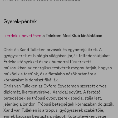
Gyerek-péntek
Ikerdokik bevetésen
a Telekom MoziKlub kínálatában
Chris és Xand Tulleken orvosok és egypetéjű ikrek. A
gyógyszerek és biológia világában járják felfedezőútjukat.
Érdekes tényekkel és sok humorral fűszerezett
műsorukban az energikus testvérek megmutatják, hogyan
működik a testünk, és a fiatalabb nézők számára a
kórházakat is demisztifikálják.
Chris van Tulleken az Oxford Egyetemen szerzett orvosi
diplomát, ikertestvérével, Xanddal együtt. A fertőző
betegségek és trópusi gyógyszerek specialistája lett,
jelenleg a londoni Trópusi betegségek kórházában dolgozik.
Xand van Tulleken is a trópusi gyógyszerek szakértője,
ennek kapcsán beutazta a világot. Kutatótevékenysége