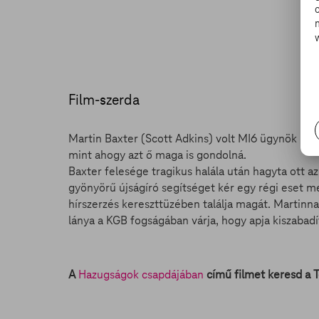
Film-szerda
Martin Baxter (Scott Adkins) volt MI6 ügynök újr
mint ahogy azt ő maga is gondolná.
Baxter felesége tragikus halála után hagyta ott a
gyönyörű újságíró segítséget kér egy régi eset 
hírszerzés kereszttüzében találja magát. Martinna
lánya a KGB fogságában várja, hogy apja kiszabadí
A
Hazugságok csapdájában
című filmet keresd a 