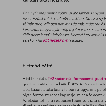
Ez a nyár más mint a többi, óvatosabbak vagyun
lesz részünk mint az elmúlt években. De ez a nyár 
töltjük meg. Minden nap más és más műsorok és m
keresztül, hogy a nyár még izgalmasabb és élmény
"Mit nézzek ma?" kérdéssel. Keresd heti aktuális
telekom.hu
Mit nézzek ma?
oldalán.
Életmód-hétfő
Hétfőn indul a
TV2 vadonatúj, formabontó gasztro
gasztro-reality – ez a
Love Bistro
. A TV2 vadonat
a párkapcsolatoké lesz a főszerep, ugyanis a pá
olyan fontos szerepet kap majd, mint a feladato
Az elődöntők során összesen tizennyolc sztárpár v
döntőig vezető úton számos akadályt kell együtt