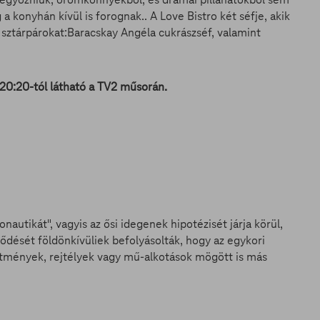
a konyhán kívül is forognak.. A Love Bistro két séfje, akik
sztárpárokat:Baracskay Angéla cukrászséf, valamint
 20:20-tól látható a TV2 műsorán.
autikát", vagyis az ősi idegenek hipotézisét járja körül,
ődését földönkívüliek befolyásolták, hogy az egykori
pítmények, rejtélyek vagy mű-alkotások mögött is más