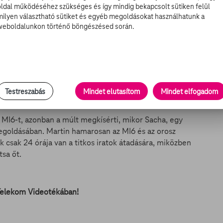
oldal működéséhez szükséges és így mindig bekapcsolt sütiken felül
milyen választható sütiket és egyéb megoldásokat használhatunk a
weboldalunkon történő böngészésed során.
Testreszabás
Mindet elutasítom
Mindet elfogadom
a bevetésre készül. A tét azonban most sokkal nagyobb,
z MI6-t, azonban a múlt megkísérti, mikor Sacha, egy
megoldásában. Martin hamarosan az MI6 és az orosz
k csak 24 órája van a titkos iratok átadására, miközben
tsa őt.
Telekom Videotékában!