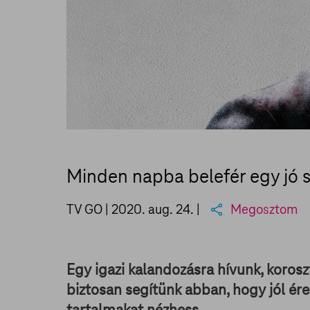
Minden napba belefér egy jó s
TV GO |
2020. aug. 24.
|
Megosztom
Egy igazi kalandozásra hívunk, koroszt
biztosan segítünk abban, hogy jól ér
tartalmakat nézhess.