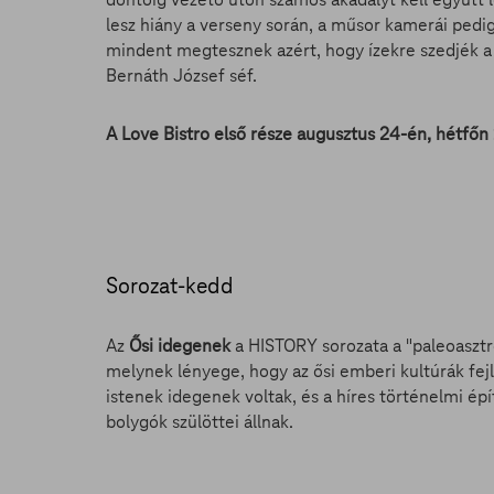
lesz hiány a verseny során, a műsor kamerái pedig 
mindent megtesznek azért, hogy ízekre szedjék a 
Bernáth József séf.
A Love Bistro első része augusztus 24-én, hétfőn
Sorozat-kedd
Az
Ősi idegenek
a HISTORY sorozata a "paleoasztron
melynek lényege, hogy az ősi emberi kultúrák fejl
istenek idegenek voltak, és a híres történelmi é
bolygók szülöttei állnak.