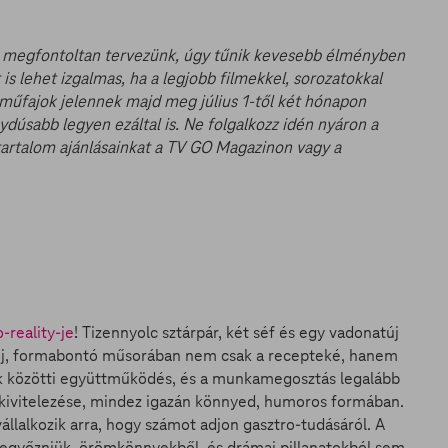
k, megfontoltan tervezünk, úgy tűnik kevesebb élményben
is lehet izgalmas, ha a legjobb filmekkel, sorozatokkal
űfajok jelennek majd meg július 1-től két hónapon
dúsabb legyen ezáltal is. Ne folgalkozz idén nyáron a
 tartalom ajánlásainkat a TV GO Magazinon vagy a
-reality-je
! Tizennyolc sztárpár, két séf és egy vadonatúj
új, formabontó műsorában nem csak a recepteké, hanem
rok közötti együttműködés, és a munkamegosztás legalább
k kivitelezése, mindez igazán könnyed, humoros formában.
állalkozik arra, hogy számot adjon gasztro-tudásáról. A
 legyőzniük, örömkönnyekből, és drámai pillanatokból sem