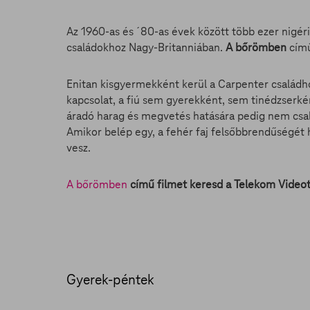
Az 1960-as és ´80-as évek között több ezer nigé
családokhoz Nagy-Britanniában.
A bőrömben
című
Enitan kisgyermekként kerül a Carpenter családho
kapcsolat, a fiú sem gyerekként, sem tinédzserkén
áradó harag és megvetés hatására pedig nem csak
Amikor belép egy, a fehér faj felsőbbrendűségét 
vesz.
A bőrömben
című filmet keresd a Telekom Video
Gyerek-péntek