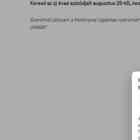
Keresd az új évad epizódjait augusztus 25-től, k
Szeretnél játszani a Historyval izgalmas nyeremé
oldalát!