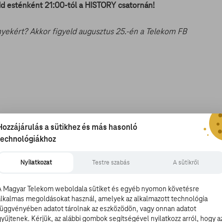
edd esténként 21:00-tól a HISTORY csatornán!
nyekért? Akkor figyeld augusztus 25.-én a Telekom FB
Hozzájárulás a sütikhez és más hasonló
technológiákhoz
Nyilatkozat
Testre szabás
A sütikről
A Magyar Telekom weboldala sütiket és egyéb nyomon követésre
alkalmas megoldásokat használ, amelyek az alkalmazott technológia
függvényében adatot tárolnak az eszközödön, vagy onnan adatot
gyűjtenek. Kérjük, az alábbi gombok segítségével nyilatkozz arról, hogy a