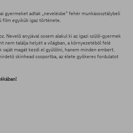
riai gyermeket adtak „nevelésbe” fehér munkásosztálybeli
 film egyikük igaz története.
z. Nevelő anyjával sosem alakul ki az igazi szülő-gyermek
t nem találja helyét a világban, a környezetéből felé
 saját magát kezdi el gyűlölni, hanem minden embert.
hirdető skinhead csoportba, az élete gyökeres fordulatot
tékában!