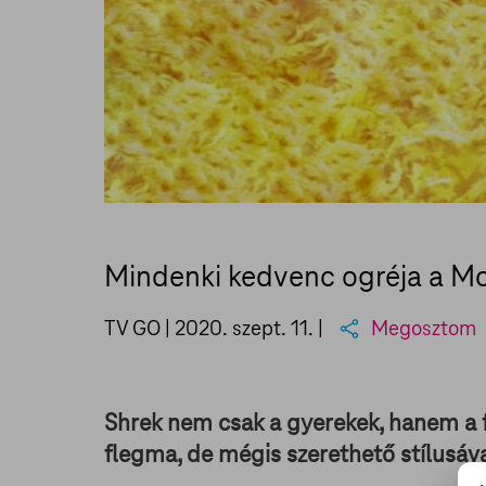
Mindenki kedvenc ogréja a M
TV GO |
2020. szept. 11.
|
Megosztom
Shrek nem csak a gyerekek, hanem a f
flegma, de mégis szerethető stílusáva