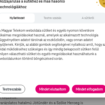
Hozzájárulás a sütikhez és más hasonló
töretlen sikernek örvendenek és nem tudjuk annyiszor
technológiákhoz
Nyilatkozat
Testre szabás
A sütikről
 magányában éldegél Shrek a mocsárban, amit teljesen a
r csak varázslatos lények jelennek meg a kunyhójánál. A
A Magyar Telekom weboldala sütiket és egyéb nyomon követésre
bb. Kiderül, hogy a gonosz Farquaad nagyúr űzte el őket
alkalmas megoldásokat használ, amelyek az alkalmazott technológia
függvényében adatot tárolnak az eszközödön, vagy onnan adatot
szakapja saját birodalmát el kell mennie a nagyúrhoz és
gyűjtenek. Kérjük, az alábbi gombok segítségével nyilatkozz arról, hogy a
 mentenie a nagy tűzokádó sárkány karmaiból Fióna
oldal működéséhez szükséges és így mindig bekapcsolt sütiken felül
irály váljon belőle.
milyen választható sütiket és egyéb megoldásokat használhatunk a
ószátyár Szamár.
weboldalunkon történő böngészésed során.
atétel vár, mint eddig bármikor. A Fiónával kötött frigy
sajnos ennek is van egy hátulütője. A pár meghívást kap
Testreszabás
Mindet elutasítom
Mindet elfogadom
ég a királyságban, hogy Fióna nem éppen úgy változott
 képzelte.
a varázslatos hatalmú Jótündér és a Szőke Herceg is