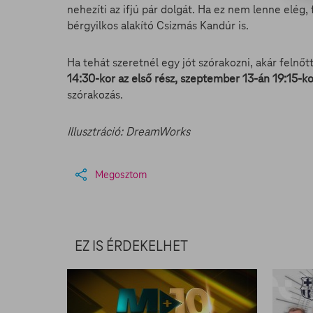
nehezíti az ifjú pár dolgát. Ha ez nem lenne elég,
bérgyilkos alakító Csizmás Kandúr is.
Ha tehát szeretnél egy jót szórakozni, akár felnőt
14:30-kor az első rész, szeptember 13-án 19:15-k
szórakozás.
Illusztráció: DreamWorks
Megosztom
EZ IS ÉRDEKELHET