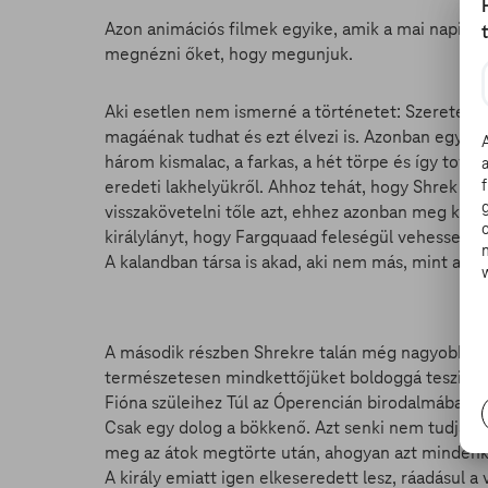
Azon animációs filmek egyike, amik a mai napig 
megnézni őket, hogy megunjuk.
Aki esetlen nem ismerné a történetet: Szeretett
magáénak tudhat és ezt élvezi is. Azonban egysze
három kismalac, a farkas, a hét törpe és így tová
eredeti lakhelyükről. Ahhoz tehát, hogy Shrek vis
visszakövetelni tőle azt, ehhez azonban meg kell
királylányt, hogy Fargquaad feleségül vehesse és k
A kalandban társa is akad, aki nem más, mint a sz
A második részben Shrekre talán még nagyobb prób
természetesen mindkettőjüket boldoggá teszi, de 
Fióna szüleihez Túl az Óperencián birodalmába.
Csak egy dolog a bökkenő. Azt senki nem tudja m
meg az átok megtörte után, ahogyan azt mindenki
A király emiatt igen elkeseredett lesz, ráadásul 