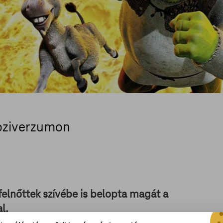
oziverzumon
elnőttek szívébe is belopta magát a
l.