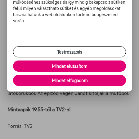
működéséhez szükséges és így mindig bekapcsolt sütiken
felül milyen választható sütiket és egyéb megoldásokat
Vera indulatátvitelt gyakorol gyermekein, mert
használhatunk a weboldalunkon történő böngészésed
valójában még mindig Miki miatt és után háborog. De,
során.
amikor Miki felbukkan hiányzol Verás vallomást tenni, a
nő elégedetten elhajtja. Szakikánk ezután ellátogat
Margóhoz, akinél szerelgetni fog a következő hetekben.
A tapasztalt hölgy már a lépcsőházban oda céloz, ahol
Testreszabás
Mr. Gerinc szereti: a hiúságára. Később a karjára,
kockásnak vélt pocakjára.
Mindet elutasítom
Adós Kata és ügyvéd Szabi lemennek vitatkozni a
Mindet elfogadom
játszótérre, de a vita hevében elveszítik Danikát a
látókörükből. Az epizód végén Janót kitolják a műtőből.
Mintaapák 19.55-től a TV2-n!
Forrás: TV2