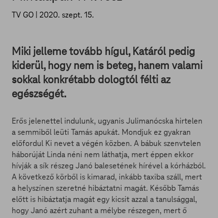
TV GO |
2020. szept. 15.
Miki jelleme tovább hígul, Katáról pedig
kiderül, hogy nem is beteg, hanem valami
sokkal konkrétabb dologtól félti az
egészségét.
Erős jelenettel indulunk, ugyanis Julimanócska hirtelen
a semmiből leüti Tamás apukát. Mondjuk ez gyakran
előfordul Ki nevet a végén közben. A bábuk szenvtelen
háborúját Linda néni nem láthatja, mert éppen ekkor
hívják a sík részeg Janó balesetének hírével a kórházból.
A következő körből is kimarad, inkább taxiba száll, mert
a helyszínen szeretné hibáztatni magát. Később Tamás
előtt is hibáztatja magát egy kicsit azzal a tanulsággal,
hogy Janó azért zuhant a mélybe részegen, mert ő