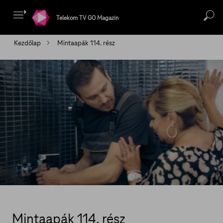
Telekom TV GO Magazin
Kezdőlap
Mintaapák 114. rész
Mintaapák 114. rész