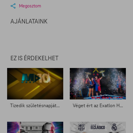
Megosztom
AJÁNLATAINK
EZ IS ÉRDEKELHET
Tizedik születésnapját ünnepli a Mozi+
Véget ért az Exatlon Hungary – Ők emelhették magasba a trófeát